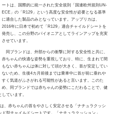
ートは、国際的に統一された安全規則「国連欧州規則UN-
ECE」の「R129」という高度な安全性が必要となる基準
に適合した製品のみとなっています。アップリカは、
2016年に日本で初めて「R129」適合チャイルドシートを
発売し、この分野のパイオニアとしてラインアップを充実
させています。
同ブランドは、外部からの衝撃に対する安全性と共に、
赤ちゃんの快適な姿勢を重視しており、特に、生まれて間
もない赤ちゃんは体に対して頭が大きく、首が安定してい
ないため、生後4カ月前後までは乗車中に首が前に垂れや
すく気道がふさがれる可能性があると言います。このた
め、同ブランドでは赤ちゃんの姿勢にこだわることで、健
としています。
」は、赤ちゃんの首をやさしく安定させる「ナチュラクッシ
ッド型チャイルドシートです。「ナチュラクッション」