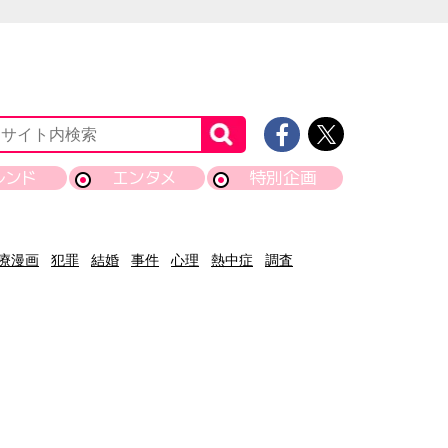
レンド
エンタメ
特別企画
療漫画
犯罪
結婚
事件
心理
熱中症
調査