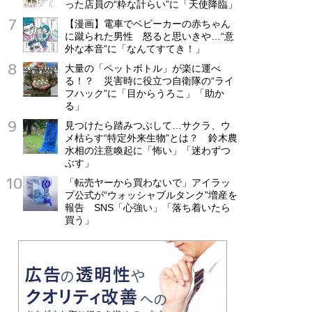
った店員の“粋な計らい”に「天使降臨」
【漫画】電車でベビーカーの赤ちゃん
に蹴られた男性 怒ると思いきや…“意
外な本音”に「なんてすてき！」
大量の「ペットボトル」が楽に運べ
る！？ 災害時に役立つ自衛隊の“ライ
フハック”に「目からうろこ」「助か
る」
見つけたら踏みつぶして…サクラ、ウ
メ枯らす“特定外来生物”とは？ 鈴木農
水相の注意喚起に「怖い」「迷わずつ
ぶす」
「転売ヤーから買わないで」アイラッ
プ公式が“ウォッシャブルタンク”増産を
報告 SNS「心強い」「落ち着いたら
買う」