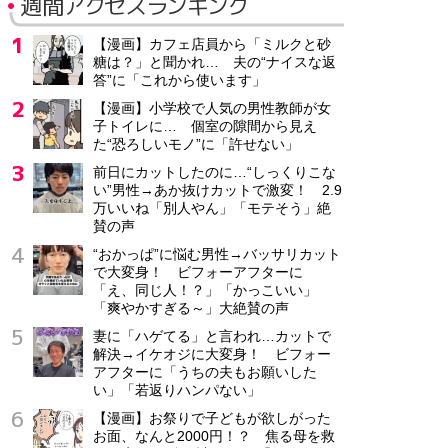
週間アクセスランキング
【漫画】カフェ店員から「ミルクと砂
糖は？」と聞かれ… 夫の“ナイスな返
答”に「これから使います」
【漫画】小学校で人気の男性教師が女
子トイレに… 個室の隙間から見え
た“恐ろしいモノ”に「許せない」
前日にカットしたのに…“しっくりこな
い”男性→あか抜けカットで激変！ 2.9
万いいね「別人やん」「モテそう」絶
賛の声
“おかっぱ”に悩む男性→バッサリカット
で大変身！ ビフォーアフターに
「え、同じ人！？」「かっこいい」
「爽やかすぎる～」大絶賛の声
妻に「ハゲてる」と言われ…カットで
解決→イケオジに大変身！ ビフォー
アフターに「うちの夫もお願いした
い」「若返りハンパない」
【漫画】お祭りで子どもが欲しがった
お面、なんと2000円！？ 焦る母を救