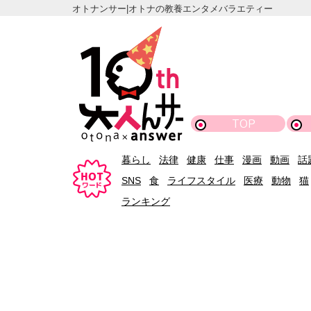
オトナンサー|オトナの教養エンタメバラエティー
TOP
暮らし
法律
健康
仕事
漫画
動画
話
SNS
食
ライフスタイル
医療
動物
猫
ランキング