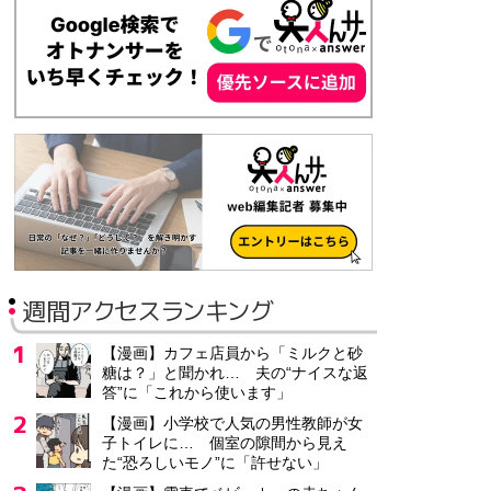
週間アクセスランキング
【漫画】カフェ店員から「ミルクと砂
糖は？」と聞かれ… 夫の“ナイスな返
答”に「これから使います」
【漫画】小学校で人気の男性教師が女
子トイレに… 個室の隙間から見え
た“恐ろしいモノ”に「許せない」