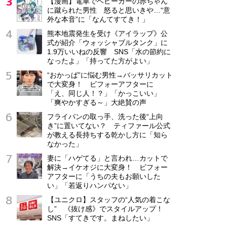
【漫画】電車でベビーカーの赤ちゃん
に蹴られた男性 怒ると思いきや…“意
外な本音”に「なんてすてき！」
熊本地震発生を受け《アイラップ》公
式が紹介「ウォッシャブルタンク」に
1.9万いいねの反響 SNS「水の節約に
なったよ」「持ってた方がよい」
“おかっぱ”に悩む男性→バッサリカット
で大変身！ ビフォーアフターに
「え、同じ人！？」「かっこいい」
「爽やかすぎる～」大絶賛の声
フライパンの取っ手、洗った後“上向
き”に置いてない？ ティファール公式
が教える長持ちする乾かし方に「知ら
なかった」
妻に「ハゲてる」と言われ…カットで
解決→イケオジに大変身！ ビフォー
アフターに「うちの夫もお願いした
い」「若返りハンパない」
【ユニクロ】スタッフの“人気の着こな
し” 《抜け感》でスタイルアップ！
SNS「すてきです。まねしたい」