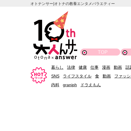
オトナンサー|オトナの教養エンタメバラエティー
TOP
暮らし
法律
健康
仕事
漫画
動画
話
SNS
ライフスタイル
食
動画
ファッシ
内科
graniph
ドラえもん