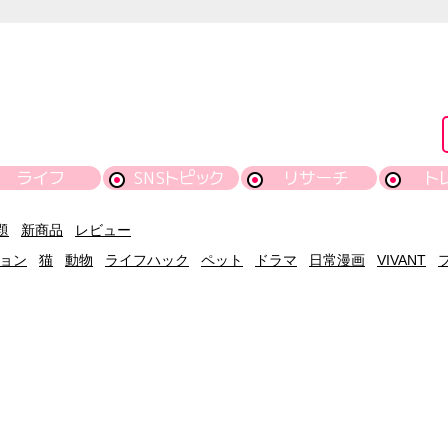
ライフ
SNSトピック
リサーチ
ト
題
新商品
レビュー
ョン
猫
動物
ライフハック
ペット
ドラマ
日常漫画
VIVANT