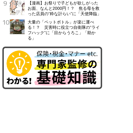
【漫画】お祭りで子どもが欲しがった
お面、なんと2000円！？ 焦る母を救
った店員の“粋な計らい”に「天使降臨」
大量の「ペットボトル」が楽に運べ
る！？ 災害時に役立つ自衛隊の“ライ
フハック”に「目からうろこ」「助か
る」