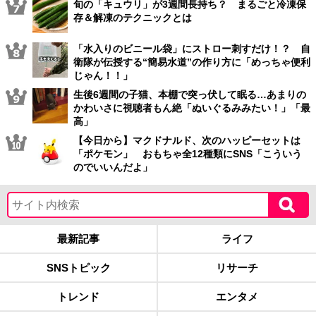
旬の「キュウリ」が3週間長持ち？ まるごと冷凍保
存＆解凍のテクニックとは
「水入りのビニール袋」にストロー刺すだけ！？ 自
衛隊が伝授する“簡易水道”の作り方に「めっちゃ便利
じゃん！！」
生後6週間の子猫、本棚で突っ伏して眠る…あまりの
かわいさに視聴者もん絶「ぬいぐるみみたい！」「最
高」
【今日から】マクドナルド、次のハッピーセットは
「ポケモン」 おもちゃ全12種類にSNS「こういう
のでいいんだよ」
最新記事
ライフ
SNSトピック
リサーチ
トレンド
エンタメ