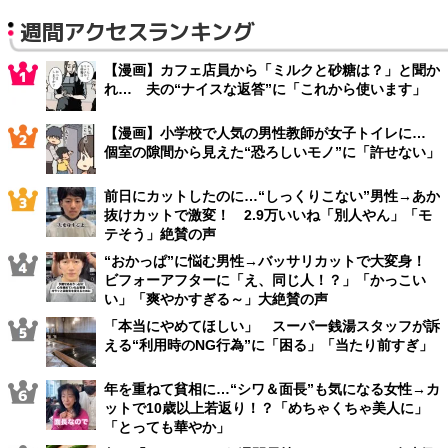
週間アクセスランキング
【漫画】カフェ店員から「ミルクと砂糖は？」と聞か
れ… 夫の“ナイスな返答”に「これから使います」
【漫画】小学校で人気の男性教師が女子トイレに…
個室の隙間から見えた“恐ろしいモノ”に「許せない」
前日にカットしたのに…“しっくりこない”男性→あか
抜けカットで激変！ 2.9万いいね「別人やん」「モ
テそう」絶賛の声
“おかっぱ”に悩む男性→バッサリカットで大変身！
ビフォーアフターに「え、同じ人！？」「かっこい
い」「爽やかすぎる～」大絶賛の声
「本当にやめてほしい」 スーパー銭湯スタッフが訴
える“利用時のNG行為”に「困る」「当たり前すぎ」
年を重ねて貧相に…“シワ＆面長”も気になる女性→カ
ットで10歳以上若返り！？「めちゃくちゃ美人に」
「とっても華やか」