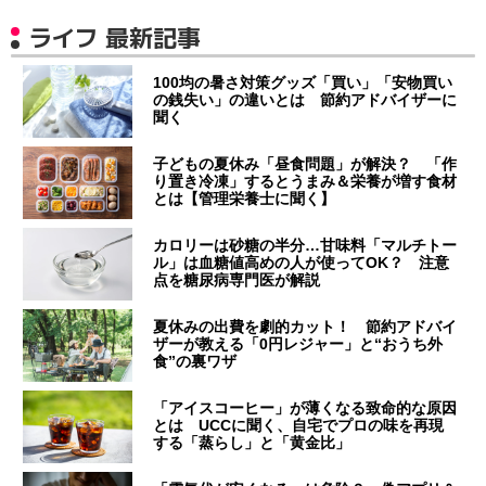
ライフ 最新記事
100均の暑さ対策グッズ「買い」「安物買い
の銭失い」の違いとは 節約アドバイザーに
聞く
子どもの夏休み「昼食問題」が解決？ 「作
り置き冷凍」するとうまみ＆栄養が増す食材
とは【管理栄養士に聞く】
カロリーは砂糖の半分…甘味料「マルチトー
ル」は血糖値高めの人が使ってOK？ 注意
点を糖尿病専門医が解説
夏休みの出費を劇的カット！ 節約アドバイ
ザーが教える「0円レジャー」と“おうち外
食”の裏ワザ
「アイスコーヒー」が薄くなる致命的な原因
とは UCCに聞く、自宅でプロの味を再現
する「蒸らし」と「黄金比」