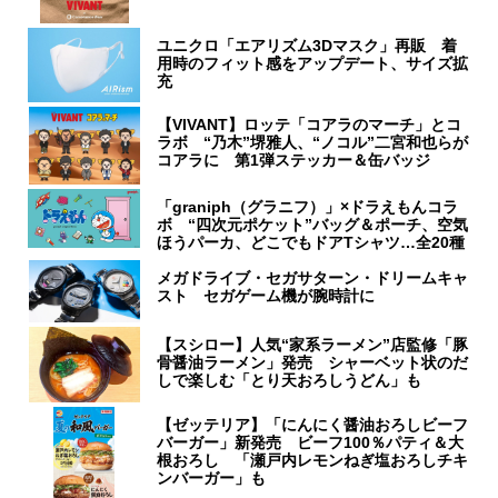
ユニクロ「エアリズム3Dマスク」再販 着
用時のフィット感をアップデート、サイズ拡
充
【VIVANT】ロッテ「コアラのマーチ」とコ
ラボ “乃木”堺雅人、“ノコル”二宮和也らが
コアラに 第1弾ステッカー＆缶バッジ
「graniph（グラニフ）」×ドラえもんコラ
ボ “四次元ポケット”バッグ＆ポーチ、空気
ほうパーカ、どこでもドアTシャツ…全20種
メガドライブ・セガサターン・ドリームキャ
スト セガゲーム機が腕時計に
【スシロー】人気“家系ラーメン”店監修「豚
骨醤油ラーメン」発売 シャーベット状のだ
しで楽しむ「とり天おろしうどん」も
【ゼッテリア】「にんにく醤油おろしビーフ
バーガー」新発売 ビーフ100％パティ＆大
根おろし 「瀬戸内レモンねぎ塩おろしチキ
ンバーガー」も