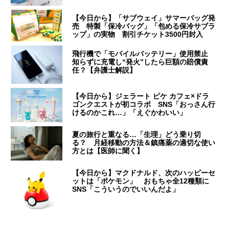
【今日から】「サブウェイ」サマーバッグ発
売 特製「保冷バッグ」「包める保冷サブラ
ップ」の実物 割引チケット3500円封入
飛行機で「モバイルバッテリー」使用禁止
知らずに充電し“発火”したら巨額の賠償責
任？【弁護士解説】
【今日から】ジェラート ピケ カフェ×ドラ
ゴンクエストが初コラボ SNS「おっさん行
けるのかこれ…」「えぐかわいい」
夏の旅行と重なる…「生理」どう乗り切
る？ 月経移動の方法＆鎮痛薬の適切な使い
方とは【医師に聞く】
【今日から】マクドナルド、次のハッピーセ
ットは「ポケモン」 おもちゃ全12種類に
SNS「こういうのでいいんだよ」