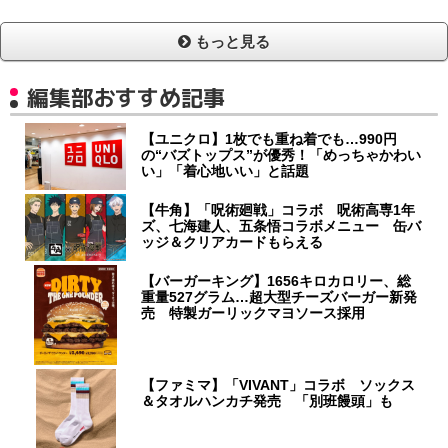
もっと見る
編集部おすすめ記事
【ユニクロ】1枚でも重ね着でも…990円
の“バズトップス”が優秀！「めっちゃかわい
い」「着心地いい」と話題
【牛角】「呪術廻戦」コラボ 呪術高専1年
ズ、七海建人、五条悟コラボメニュー 缶バ
ッジ＆クリアカードもらえる
【バーガーキング】1656キロカロリー、総
重量527グラム…超大型チーズバーガー新発
売 特製ガーリックマヨソース採用
【ファミマ】「VIVANT」コラボ ソックス
＆タオルハンカチ発売 「別班饅頭」も