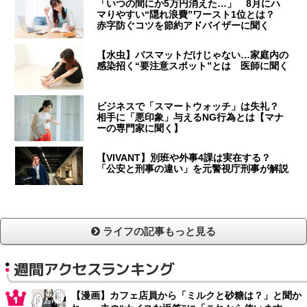
「いつの間にか5万円消えた…」 8月にハ
マりやすい“隠れ浪費”ワースト1位とは？
赤字防ぐコツを節約アドバイザーに聞く
【水虫】バスマットだけじゃない…家庭内の
感染招く“要注意スポット”とは 医師に聞く
ビジネスで「スマートウォッチ」は失礼？
相手に「悪印象」与えるNG行為とは【マナ
ーの専門家に聞く】
【VIVANT】別班や外事4課は実在する？
「公安と刑事の違い」を元警視庁刑事が解説
ライフの記事もっと見る
週間アクセスランキング
【漫画】カフェ店員から「ミルクと砂糖は？」と聞か