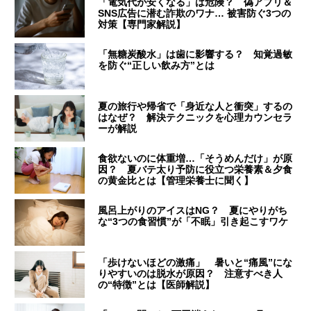
「電気代が安くなる」は危険？ 偽アプリ＆
SNS広告に潜む詐欺のワナ… 被害防ぐ3つの
対策【専門家解説】
「無糖炭酸水」は歯に影響する？ 知覚過敏
を防ぐ“正しい飲み方”とは
夏の旅行や帰省で「身近な人と衝突」するの
はなぜ？ 解決テクニックを心理カウンセラ
ーが解説
食欲ないのに体重増…「そうめんだけ」が原
因？ 夏バテ太り予防に役立つ栄養素＆夕食
の黄金比とは【管理栄養士に聞く】
風呂上がりのアイスはNG？ 夏にやりがち
な“3つの食習慣”が「不眠」引き起こすワケ
「歩けないほどの激痛」 暑いと“痛風”にな
りやすいのは脱水が原因？ 注意すべき人
の“特徴”とは【医師解説】