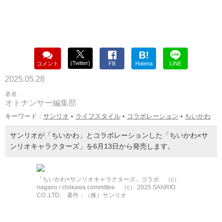
B!
(Twitter)
コメント
FB
Hatena
LINE
2025.05.28
著者 :
オトナンサー編集部
キーワード :
サンリオ
•
ライフスタイル
•
コラボレーション
•
ちいかわ
サンリオが「ちいかわ」とコラボレーションした「ちいかわ×サ
ンリオキャラクターズ」を6月13日から発売します。
「ちいかわ×サンリオキャラクターズ」コラボ （c）
nagano / chiikawa committee （c） 2025 SANRIO
CO.,LTD. 著作：（株）サンリオ