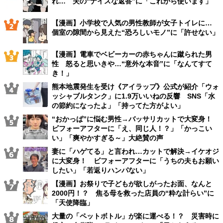
れ… 夫の“ナイスな返答”に「これから使います」
【漫画】小学校で人気の男性教師が女子トイレに…
個室の隙間から見えた“恐ろしいモノ”に「許せない」
【漫画】電車でベビーカーの赤ちゃんに蹴られた男
性 怒ると思いきや…“意外な本音”に「なんてすて
き！」
熊本地震発生を受け《アイラップ》公式が紹介「ウォ
ッシャブルタンク」に1.9万いいねの反響 SNS「水
の節約になったよ」「持ってた方がよい」
“おかっぱ”に悩む男性→バッサリカットで大変身！
ビフォーアフターに「え、同じ人！？」「かっこい
い」「爽やかすぎる～」大絶賛の声
妻に「ハゲてる」と言われ…カットで解決→イケオジ
に大変身！ ビフォーアフターに「うちの夫もお願い
したい」「若返りハンパない」
【漫画】お祭りで子どもが欲しがったお面、なんと
2000円！？ 焦る母を救った店員の“粋な計らい”に
「天使降臨」
大量の「ペットボトル」が楽に運べる！？ 災害時に