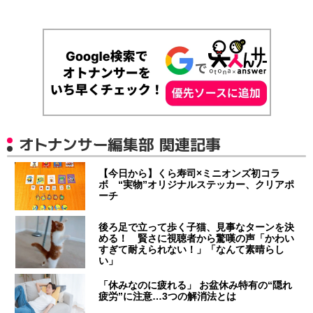
オトナンサー編集部 関連記事
【今日から】くら寿司×ミニオンズ初コラ
ボ “実物”オリジナルステッカー、クリアポ
ーチ
後ろ足で立って歩く子猫、見事なターンを決
める！ 賢さに視聴者から驚嘆の声「かわい
すぎて耐えられない！」「なんて素晴らし
い」
「休みなのに疲れる」 お盆休み特有の“隠れ
疲労”に注意…3つの解消法とは