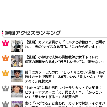
週間アクセスランキング
【漫画】カフェ店員から「ミルクと砂糖は？」と聞か
れ… 夫の“ナイスな返答”に「これから使います」
【漫画】小学校で人気の男性教師が女子トイレに…
個室の隙間から見えた“恐ろしいモノ”に「許せない」
前日にカットしたのに…“しっくりこない”男性→あか
抜けカットで激変！ 2.9万いいね「別人やん」「モ
テそう」絶賛の声
“おかっぱ”に悩む男性→バッサリカットで大変身！
ビフォーアフターに「え、同じ人！？」「かっこい
い」「爽やかすぎる～」大絶賛の声
妻に「ハゲてる」と言われ…カットで解決→イケオジ