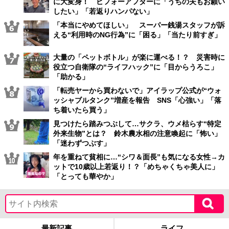
に大変身！ ビフォーアフターに「うちの夫もお願い
したい」「若返りハンパない」
「本当にやめてほしい」 スーパー銭湯スタッフが訴
える“利用時のNG行為”に「困る」「当たり前すぎ」
大量の「ペットボトル」が楽に運べる！？ 災害時に
役立つ自衛隊の“ライフハック”に「目からうろこ」
「助かる」
「転売ヤーから買わないで」アイラップ公式が“ウォ
ッシャブルタンク”増産を報告 SNS「心強い」「落
ち着いたら買う」
見つけたら踏みつぶして…サクラ、ウメ枯らす“特定
外来生物”とは？ 鈴木農水相の注意喚起に「怖い」
「迷わずつぶす」
年を重ねて貧相に…“シワ＆面長”も気になる女性→カ
ットで10歳以上若返り！？「めちゃくちゃ美人に」
「とっても華やか」
最新記事
ライフ