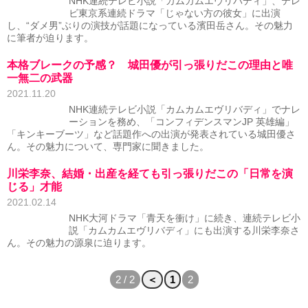
NHK連続テレビ小説「カムカムエヴリバディ」、テレ
ビ東京系連続ドラマ「じゃない方の彼女」に出演
し、“ダメ男”ぶりの演技が話題になっている濱田岳さん。その魅力
に筆者が迫ります。
本格ブレークの予感？ 城田優が引っ張りだこの理由と唯
一無二の武器
2021.11.20
NHK連続テレビ小説「カムカムエヴリバディ」でナレ
ーションを務め、「コンフィデンスマンJP 英雄編」
「キンキーブーツ」など話題作への出演が発表されている城田優さ
ん。その魅力について、専門家に聞きました。
川栄李奈、結婚・出産を経ても引っ張りだこの「日常を演
じる」才能
2021.02.14
NHK大河ドラマ「青天を衝け」に続き、連続テレビ小
説「カムカムエヴリバディ」にも出演する川栄李奈さ
ん。その魅力の源泉に迫ります。
2 / 2
＜
1
2