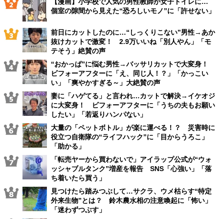
【漫画】小学校で人気の男性教師が女子トイレに…
個室の隙間から見えた“恐ろしいモノ”に「許せない」
前日にカットしたのに…“しっくりこない”男性→あか
抜けカットで激変！ 2.9万いいね「別人やん」「モ
テそう」絶賛の声
“おかっぱ”に悩む男性→バッサリカットで大変身！
ビフォーアフターに「え、同じ人！？」「かっこい
い」「爽やかすぎる～」大絶賛の声
妻に「ハゲてる」と言われ…カットで解決→イケオジ
に大変身！ ビフォーアフターに「うちの夫もお願い
したい」「若返りハンパない」
大量の「ペットボトル」が楽に運べる！？ 災害時に
役立つ自衛隊の“ライフハック”に「目からうろこ」
「助かる」
「転売ヤーから買わないで」アイラップ公式が“ウォ
ッシャブルタンク”増産を報告 SNS「心強い」「落
ち着いたら買う」
見つけたら踏みつぶして…サクラ、ウメ枯らす“特定
外来生物”とは？ 鈴木農水相の注意喚起に「怖い」
「迷わずつぶす」