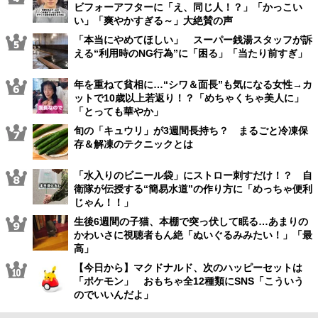
ビフォーアフターに「え、同じ人！？」「かっこい
い」「爽やかすぎる～」大絶賛の声
「本当にやめてほしい」 スーパー銭湯スタッフが訴
える“利用時のNG行為”に「困る」「当たり前すぎ」
年を重ねて貧相に…“シワ＆面長”も気になる女性→カ
ットで10歳以上若返り！？「めちゃくちゃ美人に」
「とっても華やか」
旬の「キュウリ」が3週間長持ち？ まるごと冷凍保
存＆解凍のテクニックとは
「水入りのビニール袋」にストロー刺すだけ！？ 自
衛隊が伝授する“簡易水道”の作り方に「めっちゃ便利
じゃん！！」
生後6週間の子猫、本棚で突っ伏して眠る…あまりの
かわいさに視聴者もん絶「ぬいぐるみみたい！」「最
高」
【今日から】マクドナルド、次のハッピーセットは
「ポケモン」 おもちゃ全12種類にSNS「こういう
のでいいんだよ」