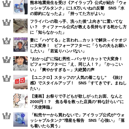
熊本地震発生を受け《アイラップ》公式が紹介「ウォ
ッシャブルタンク」に1.9万いいねの反響 SNS「水
の節約になったよ」「持ってた方がよい」
フライパンの取っ手、洗った後“上向き”に置いてな
い？ ティファール公式が教える長持ちする乾かし方
に「知らなかった」
妻に「ハゲてる」と言われ…カットで解決→イケオジ
に大変身！ ビフォーアフターに「うちの夫もお願い
したい」「若返りハンパない」
“おかっぱ”に悩む男性→バッサリカットで大変身！
ビフォーアフターに「え、同じ人！？」「かっこい
い」「爽やかすぎる～」大絶賛の声
【ユニクロ】スタッフの“人気の着こなし” 《抜け
感》でスタイルアップ！ SNS「すてきです。まねし
たい」
【漫画】お祭りで子どもが欲しがったお面、なんと
2000円！？ 焦る母を救った店員の“粋な計らい”に
「天使降臨」
「転売ヤーから買わないで」アイラップ公式が“ウォ
ッシャブルタンク”増産を報告 SNS「心強い」「落
ち着いたら買う」