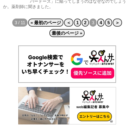
バードーズ」に陥ってしまうのはなぜなのでしょう
か。薬剤師に聞きました。
3 / 11
« 最初のページ
＜
1
2
3
4
5
＞
最後のページ »