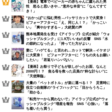
【漫画】電車でベビーカーの赤ちゃんに蹴られた男
性 怒ると思いきや…“意外な本音”に「なんてすて
き！」
“おかっぱ”に悩む男性→バッサリカットで大変身！
ビフォーアフターに「え、同じ人！？」「かっこい
い」「爽やかすぎる～」大絶賛の声
熊本地震発生を受け《アイラップ》公式が紹介「ウォ
ッシャブルタンク」に1.9万いいねの反響 SNS「水
の節約になったよ」「持ってた方がよい」
妻に「ハゲてる」と言われ…カットで解決→イケオジ
に大変身！ ビフォーアフターに「うちの夫もお願い
したい」「若返りハンパない」
【漫画】お祭りで子どもが欲しがったお面、なんと
2000円！？ 焦る母を救った店員の“粋な計らい”に
「天使降臨」
大量の「ペットボトル」が楽に運べる！？ 災害時に
役立つ自衛隊の“ライフハック”に「目からうろこ」
「助かる」
「転売ヤーから買わないで」アイラップ公式が“ウォ
ッシャブルタンク”増産を報告 SNS「心強い」「落
ち着いたら買う」