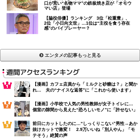
口が荒い“名物ママ”の鉄板焼き店が「オモウ
マい店」登場
【脇役俳優】ランキング 3位「松重豊」、
2位「小日向文世」…1位は“主役を食う存在
感”のバイプレーヤー？
エンタメの記事もっと見る
週間アクセスランキング
【漫画】カフェ店員から「ミルクと砂糖は？」と聞か
れ… 夫の“ナイスな返答”に「これから使います」
【漫画】小学校で人気の男性教師が女子トイレに…
個室の隙間から見えた“恐ろしいモノ”に「許せない」
前日にカットしたのに…“しっくりこない”男性→あか
抜けカットで激変！ 2.9万いいね「別人やん」「モ
テそう」絶賛の声