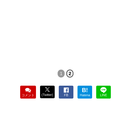
1
2
B!
(Twitter)
コメント
FB
Hatena
LINE