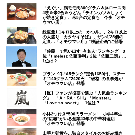
「えぐい」鶏モモ肉300グラム＆豚ロース肉
4枚＆米2合＆うどん「チキンカツ＆しょう
が焼き定食」、米5合の定食も 今夜「オモ
ウマい店」
総重量1.1キロ以上の「かつ丼」、2キロ以上
の大盛り「カタヤキそば」、ザンギ25個の
定食…「オモウマい店」“検証企画”に登場
「佐藤」で思い出す“有名人”ランキング 3
位「timelesz 佐藤勝利」2位「佐藤二朗」…
1位は？
ブランド牛“A5ランク”定食1650円、ステー
キ“140グラム”2420円 “破格”の食事処が
「オモウマい店」登場
【嵐】ファンが投票で選ぶ「人気曲ランキン
グ」 「A・RA・SHI」「Monster」
「Love so sweet」…1位は？
小鉢2つ付き“500円ラーメン” 小学4年生
の“広報”がいる創業43年の中華料理店
「オモウマい店」登場
山芋と卵黄を…独自スタイルのお好み焼き