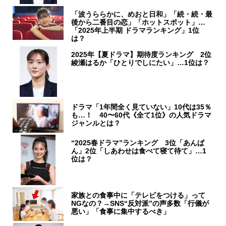
「波うららかに、めおと日和」「続・続・最
後から二番目の恋」「ホットスポット」…
「2025年上半期 ドラマランキング」1位
は？
2025年【夏ドラマ】期待度ランキング 2位
綾瀬はるか「ひとりでしにたい」…1位は？
ドラマ「1年間全く見ていない」10代は35％
も…！ 40〜60代《全て1位》の人気ドラマ
ジャンルとは？
“2025春ドラマ”ランキング 3位「あんぱ
ん」2位「しあわせは食べて寝て待て」…1
位は？
家族との食事中に「テレビをつける」って
NGなの？→SNS“反対派”の声多数「行儀が
悪い」「食事に集中するべき」