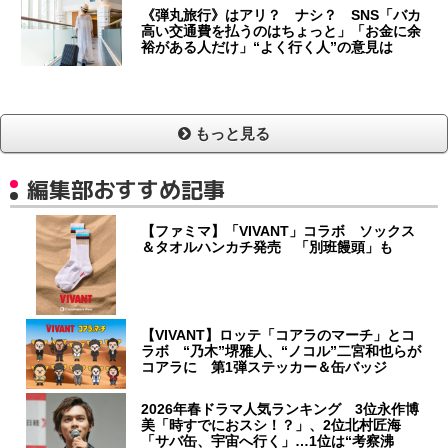
《弾丸旅行》はアリ？ ナシ？ SNS「バカ
高い交通費を払うのはちょっと」「お金に余
裕がある人だけ」“よく行く人”の意見は
もっと見る
編集部おすすめ記事
【ファミマ】「VIVANT」コラボ ソックス
＆タオルハンカチ発売 「別班饅頭」も
【VIVANT】ロッテ「コアラのマーチ」とコ
ラボ “乃木”堺雅人、“ノコル”二宮和也らが
コアラに 第1弾ステッカー＆缶バッジ
2026年春ドラマ人気ランキング 3位永作博
美「時すでにおスシ！？」、2位北村匠海
「サバ缶、宇宙へ行く」…1位は“考察沸