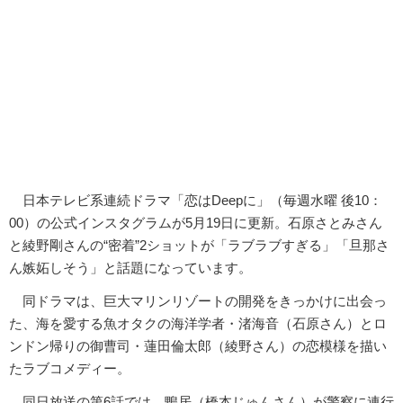
日本テレビ系連続ドラマ「恋はDeepに」（毎週水曜 後10：
00）の公式インスタグラムが5月19日に更新。石原さとみさん
と綾野剛さんの“密着”2ショットが「ラブラブすぎる」「旦那さ
ん嫉妬しそう」と話題になっています。
同ドラマは、巨大マリンリゾートの開発をきっかけに出会っ
た、海を愛する魚オタクの海洋学者・渚海音（石原さん）とロ
ンドン帰りの御曹司・蓮田倫太郎（綾野さん）の恋模様を描い
たラブコメディー。
同日放送の第6話では、鴨居（橋本じゅんさん）が警察に連行