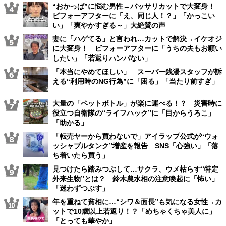
“おかっぱ”に悩む男性→バッサリカットで大変身！
ビフォーアフターに「え、同じ人！？」「かっこい
い」「爽やかすぎる～」大絶賛の声
妻に「ハゲてる」と言われ…カットで解決→イケオジ
に大変身！ ビフォーアフターに「うちの夫もお願い
したい」「若返りハンパない」
「本当にやめてほしい」 スーパー銭湯スタッフが訴
える“利用時のNG行為”に「困る」「当たり前すぎ」
大量の「ペットボトル」が楽に運べる！？ 災害時に
役立つ自衛隊の“ライフハック”に「目からうろこ」
「助かる」
「転売ヤーから買わないで」アイラップ公式が“ウォ
ッシャブルタンク”増産を報告 SNS「心強い」「落
ち着いたら買う」
見つけたら踏みつぶして…サクラ、ウメ枯らす“特定
外来生物”とは？ 鈴木農水相の注意喚起に「怖い」
「迷わずつぶす」
年を重ねて貧相に…“シワ＆面長”も気になる女性→カ
ットで10歳以上若返り！？「めちゃくちゃ美人に」
「とっても華やか」