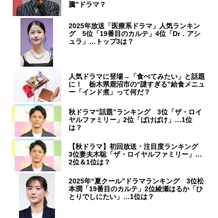
騰”ドラマ？
2025年放送「医療系ドラマ」人気ランキン
グ 5位「19番目のカルテ」4位「Dr．アシ
ュラ」…トップ3は？
人気ドラマに登場→「食べてみたい」と話題
に！ 栃木県鹿沼市の“謎すぎる”給食メニュ
ー「インド煮」って何だ？
秋ドラマ“話題”ランキング 3位「ザ・ロイ
ヤルファミリー」2位「ばけばけ」…1位
は？
【秋ドラマ】初回放送・注目度ランキング
3位妻夫木聡「ザ・ロイヤルファミリー」…
2位＆1位は？
2025年“夏クール”ドラマランキング 3位松
本潤「19番目のカルテ」2位綾瀬はるか「ひ
とりでしにたい」…1位は？