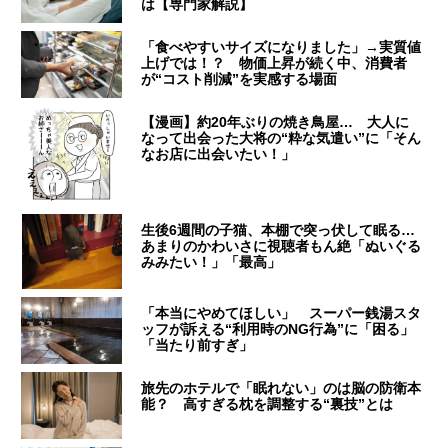
は【専門家解説】
「食べやすいサイズになりました」→実質値
上げでは！？ 物価上昇が続く中、消費者
が“コスト削減”を実感する場面
【漫画】約20年ぶりの焼き鳥屋… 大人に
なって出会った大将の“粋な気遣い”に「そん
なお店に出会いたい！」
生後6週間の子猫、本棚で突っ伏して眠る…
あまりのかわいさに視聴者もん絶「ぬいぐる
みみたい！」「最高」
「本当にやめてほしい」 スーパー銭湯スタ
ッフが訴える“利用時のNG行為”に「困る」
「当たり前すぎ」
旅先のホテルで「眠れない」のは脳の防衛本
能？ 高すぎる枕を調整する“裏技”とは