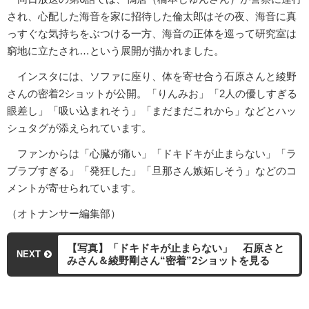
され、心配した海音を家に招待した倫太郎はその夜、海音に真
っすぐな気持ちをぶつける一方、海音の正体を巡って研究室は
窮地に立たされ…という展開が描かれました。
インスタには、ソファに座り、体を寄せ合う石原さんと綾野
さんの密着2ショットが公開。「りんみお」「2人の優しすぎる
眼差し」「吸い込まれそう」「まだまだこれから」などとハッ
シュタグが添えられています。
ファンからは「心臓が痛い」「ドキドキが止まらない」「ラ
ブラブすぎる」「発狂した」「旦那さん嫉妬しそう」などのコ
メントが寄せられています。
（オトナンサー編集部）
【写真】「ドキドキが止まらない」 石原さと
NEXT
みさん＆綾野剛さん“密着”2ショットを見る