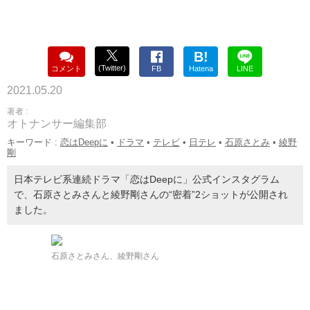
B!
(Twitter)
コメント
FB
Hatena
LINE
2021.05.20
著者 :
オトナンサー編集部
キーワード :
恋はDeepに
•
ドラマ
•
テレビ
•
日テレ
•
石原さとみ
•
綾野
剛
日本テレビ系連続ドラマ「恋はDeepに」公式インスタグラム
で、石原さとみさんと綾野剛さんの“密着”2ショットが公開され
ました。
石原さとみさん、綾野剛さん