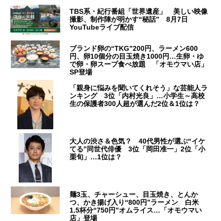
TBS系・紀行番組「世界遺産」 美しい映像
撮影、制作陣が明かす“秘話” 8月7日
YouTubeライブ配信
ブランド卵の“TKG”200円、ラーメン600
円、卵10個分の目玉焼き1000円…生卵・ゆ
で卵・卵スープ食べ放題 「オモウマい店」
SP登場
「親身に悩みを聞いてくれそう」な芸能人ラ
ンキング 3位「内村光良」…小学生～高校
生の保護者300人超が選んだ2位＆1位は？
大人の渋さ＆色気？ 40代男性が選ぶ“イケ
てる”同世代俳優 3位「岡田准一」2位「小
栗旬」…1位は？
麺3玉、チャーシュー、目玉焼き、とんか
つ、かき揚げ入り“800円”ラーメン 白米
1.5杯分“750円”オムライス…「オモウマい
店」登場