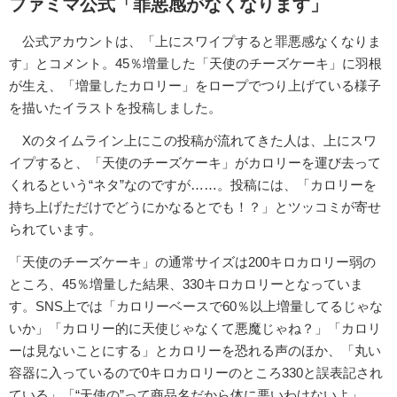
ファミマ公式「罪悪感がなくなります」
公式アカウントは、「上にスワイプすると罪悪感なくなりま
す」とコメント。45％増量した「天使のチーズケーキ」に羽根
が生え、「増量したカロリー」をロープでつり上げている様子
を描いたイラストを投稿しました。
Xのタイムライン上にこの投稿が流れてきた人は、上にスワ
イプすると、「天使のチーズケーキ」がカロリーを運び去って
くれるという“ネタ”なのですが……。投稿には、「カロリーを
持ち上げただけでどうにかなるとでも！？」とツッコミが寄せ
られています。
「天使のチーズケーキ」の通常サイズは200キロカロリー弱の
ところ、45％増量した結果、330キロカロリーとなっていま
す。SNS上では「カロリーベースで60％以上増量してるじゃな
いか」「カロリー的に天使じゃなくて悪魔じゃね？」「カロリ
ーは見ないことにする」とカロリーを恐れる声のほか、「丸い
容器に入っているので0キロカロリーのところ330と誤表記され
ている」「“天使の”って商品名だから体に悪いわけないよ」