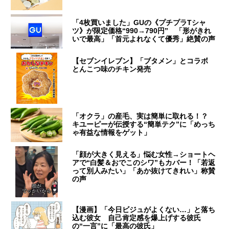
「4枚買いました」GUの《プチプラTシャ
ツ》が限定価格“990→790円” 「形がきれ
いで最高」「首元よれなくて優秀」絶賛の声
【セブンイレブン】「ブタメン」とコラボ
とんこつ味のチキン発売
「オクラ」の産毛、実は簡単に取れる！？
キユーピーが伝授する“簡単テク”に「めっち
ゃ有益な情報をゲット」
「顔が大きく見える」悩む女性→ショートヘ
アで“白髪＆おでこのシワ”もカバー！「若返
って別人みたい」「あか抜けてきれい」称賛
の声
【漫画】「今日ビジュがよくない…」と落ち
込む彼女 自己肯定感を爆上げする彼氏
の“一言”に「最高の彼氏」