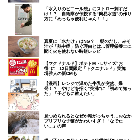
「水入りのビニール袋」にストロー刺すだ
け！？ 自衛隊が伝授する“簡易水道”の作り
方に「めっちゃ便利じゃん！！」
真夏に「水だけ」はNG？ 朝のだし、みそ
汁が「熱中症」防ぐ理由とは…管理栄養士に
聞く火を使わない時短レシピ
【マクドナルド】ポテトM・Lサイズ“お
得”に 12日間限定「トクニナルド」実施
堺雅人の新CMも
【漫画】レンジで温めた牛乳が突然、爆
発！？ やけどを招く“突沸”に「初めて知っ
た」「子どもに教えたい」
見つめられるとなぜか転がっちゃう…おなか
プリプリな子猫がかわいすぎ！「なでた
い…」の声