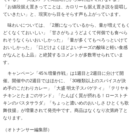
「お値段据え置きってことは、カロリーも据え置き説を提唱し
ていきたい」と、現実から目をそらす声も上がっています。
味わいについては、「2層になっているから、量が増えてもく
どくなくておいしい」「甘さがちょうどよくて何個でも食べら
れそうなくらいおいしかった」「量が多くてもぺろっといけて
おいしかった」「口どけよくほどよいチーズの酸味と軽い食感
がなんとも上品」と絶賛するコメントが多数寄せられていま
す。
キャンペーン「45％増量作戦」は1週目と2週目に分けて開
催。開催中の2週目ではほかに、「30種類以上のスパイスが決
め手のこだわりカレー」「大盛 明太子スパゲティ」「テリヤキ
チキンとたまごのサンド」「たんぱく質が摂れる！ローストチ
キンのパスタサラダ」「ちょっと濃いめのおいしさ ひとくち歌
舞伎揚」が増量されて発売中です。商品はなくなり次第終了と
なります。
（オトナンサー編集部）