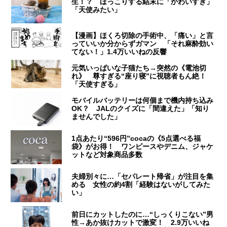
生！？ ほっこりする結末に「かわいすぎ」
「天使みたい」
【漫画】ほくろ切除の手術中、「痛い」と言
っていいか分からずガマン 「それ麻酔効い
てない！」1.4万いいねの反響
元気いっぱいな子猫たち→突然の《電池切
れ》 尊すぎる“座り寝”に視聴者もん絶！
「天使すぎる」
モバイルバッテリーは何個まで機内持ち込み
OK？ JALのクイズに「間違えた」「知り
ませんでした」
1点あたり“596円”cocaの《5点選べる福
袋》がお得！ ワンピースやデニム、ジャケ
ットなど対象商品多数
夫婦別々に…「セパレート帰省」が注目を集
める 女性の約4割「経験はないがしてみた
い」
前日にカットしたのに…“しっくりこない”男
性→あか抜けカットで激変！ 2.9万いいね