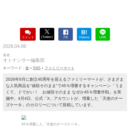
B!
(Twitter)
コメント
FB
Hatena
LINE
2026.04.06
著者 :
オトナンサー編集部
キーワード :
食
•
SNS
•
ファミリーマート
2026年9月に創立45周年を迎えるファミリーマートが、さまざま
な人気商品を“値段そのまま”で45％増量するキャンペーン「うま
くて、ドでかい！ お値段そのまま なぜか45％増量作戦」を実
施中。4月4日、公式「X」アカウントが、増量した「天使のチー
ズケーキ」のカロリーについて投稿しています。
45％増量した「天使のチーズケーキ」