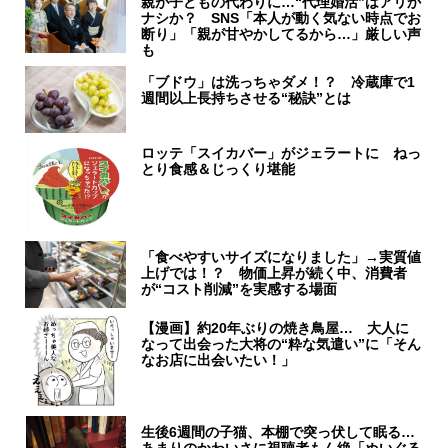
親が子どもの代わりに…“代理婚活”はアリか
ナシか？ SNS「本人が動く気ない時点でお
断り」「親が甘やかしてるから…」厳しい声
も
「ブドウ」は洗っちゃダメ！？ 冷蔵庫で1
週間以上長持ちさせる“秘訣”とは
ロッテ「スイカバー」がジェラートに ねっ
とり食感＆じっくり堪能
「食べやすいサイズになりました」→実質値
上げでは！？ 物価上昇が続く中、消費者
が“コスト削減”を実感する場面
【漫画】約20年ぶりの焼き鳥屋… 大人に
なって出会った大将の“粋な気遣い”に「そん
なお店に出会いたい！」
生後6週間の子猫、本棚で突っ伏して眠る…
あまりのかわいさに視聴者もん絶「ぬいぐる