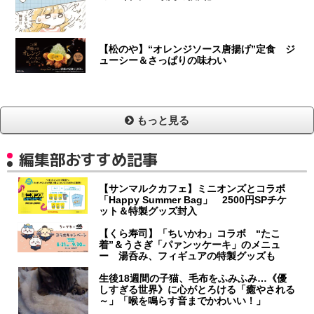
【松のや】“オレンジソース唐揚げ”定食 ジ
ューシー＆さっぱりの味わい
もっと見る
編集部おすすめ記事
【サンマルクカフェ】ミニオンズとコラボ
「Happy Summer Bag」 2500円SPチケ
ット＆特製グッズ封入
【くら寿司】「ちいかわ」コラボ “たこ
着”＆うさぎ「パァンッケーキ」のメニュ
ー 湯呑み、フィギュアの特製グッズも
生後18週間の子猫、毛布をふみふみ…《優
しすぎる世界》に心がとろける「癒やされる
～」「喉を鳴らす音までかわいい！」