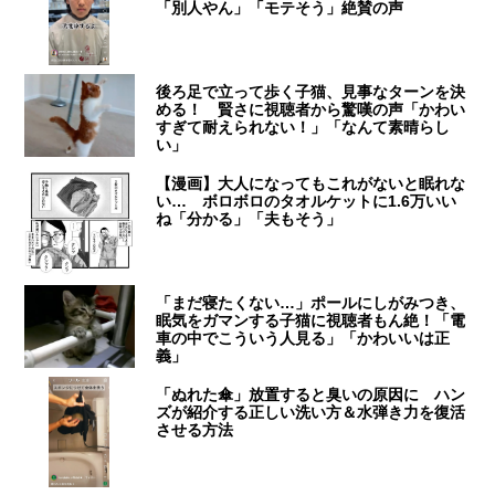
「別人やん」「モテそう」絶賛の声
後ろ足で立って歩く子猫、見事なターンを決
める！ 賢さに視聴者から驚嘆の声「かわい
すぎて耐えられない！」「なんて素晴らし
い」
【漫画】大人になってもこれがないと眠れな
い… ボロボロのタオルケットに1.6万いい
ね「分かる」「夫もそう」
「まだ寝たくない…」ポールにしがみつき、
眠気をガマンする子猫に視聴者もん絶！「電
車の中でこういう人見る」「かわいいは正
義」
「ぬれた傘」放置すると臭いの原因に ハン
ズが紹介する正しい洗い方＆水弾き力を復活
させる方法