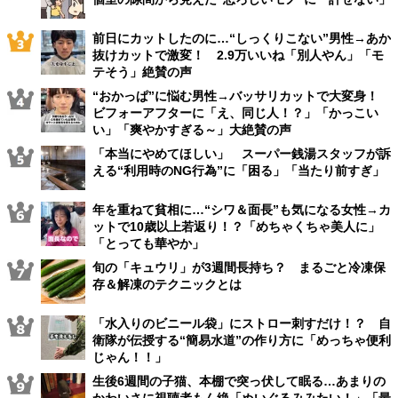
前日にカットしたのに…“しっくりこない”男性→あか
抜けカットで激変！ 2.9万いいね「別人やん」「モ
テそう」絶賛の声
“おかっぱ”に悩む男性→バッサリカットで大変身！
ビフォーアフターに「え、同じ人！？」「かっこい
い」「爽やかすぎる～」大絶賛の声
「本当にやめてほしい」 スーパー銭湯スタッフが訴
える“利用時のNG行為”に「困る」「当たり前すぎ」
年を重ねて貧相に…“シワ＆面長”も気になる女性→カ
ットで10歳以上若返り！？「めちゃくちゃ美人に」
「とっても華やか」
旬の「キュウリ」が3週間長持ち？ まるごと冷凍保
存＆解凍のテクニックとは
「水入りのビニール袋」にストロー刺すだけ！？ 自
衛隊が伝授する“簡易水道”の作り方に「めっちゃ便利
じゃん！！」
生後6週間の子猫、本棚で突っ伏して眠る…あまりの
かわいさに視聴者もん絶「ぬいぐるみみたい！」「最