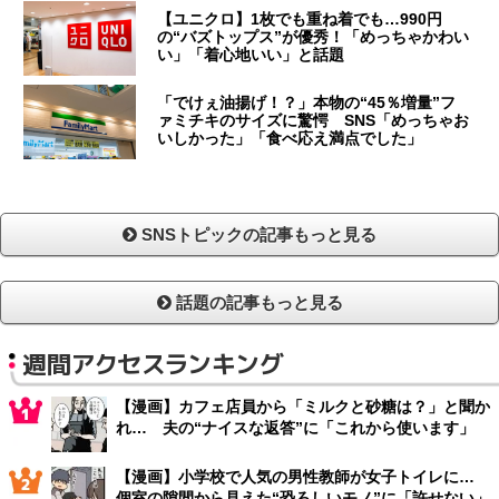
【ユニクロ】1枚でも重ね着でも…990円
の“バズトップス”が優秀！「めっちゃかわい
い」「着心地いい」と話題
「でけぇ油揚げ！？」本物の“45％増量”フ
ァミチキのサイズに驚愕 SNS「めっちゃお
いしかった」「食べ応え満点でした」
SNSトピックの記事もっと見る
話題の記事もっと見る
週間アクセスランキング
【漫画】カフェ店員から「ミルクと砂糖は？」と聞か
れ… 夫の“ナイスな返答”に「これから使います」
【漫画】小学校で人気の男性教師が女子トイレに…
個室の隙間から見えた“恐ろしいモノ”に「許せない」