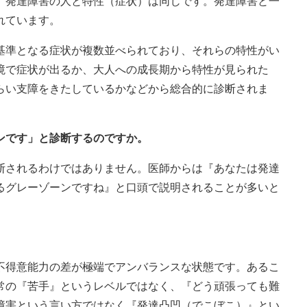
、発達障害の人と特性（症状）は同じです。発達障害と一
れています。
基準となる症状が複数並べられており、それらの特性がい
境で症状が出るか、大人への成長期から特性が見られた
らい支障をきたしているかなどから総合的に診断されま
ンです」と診断するのですか。
断されるわけではありません。医師からは『あなたは発達
るグレーゾーンですね』と口頭で説明されることが多いと
。
不得意能力の差が極端でアンバランスな状態です。あるこ
常の『苦手』というレベルではなく、『どう頑張っても難
障害という言い方ではなく『発達凸凹（でこぼこ）』とい