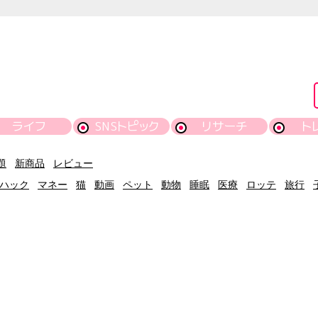
ライフ
SNSトピック
リサーチ
ト
題
新商品
レビュー
ハック
マネー
猫
動画
ペット
動物
睡眠
医療
ロッテ
旅行