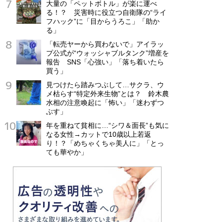
大量の「ペットボトル」が楽に運べ
る！？ 災害時に役立つ自衛隊の“ライ
フハック”に「目からうろこ」「助か
る」
「転売ヤーから買わないで」アイラッ
プ公式が“ウォッシャブルタンク”増産を
報告 SNS「心強い」「落ち着いたら
買う」
見つけたら踏みつぶして…サクラ、ウ
メ枯らす“特定外来生物”とは？ 鈴木農
水相の注意喚起に「怖い」「迷わずつ
ぶす」
年を重ねて貧相に…“シワ＆面長”も気に
なる女性→カットで10歳以上若返
り！？「めちゃくちゃ美人に」「とっ
ても華やか」