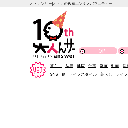
オトナンサー|オトナの教養エンタメバラエティー
TOP
暮らし
法律
健康
仕事
漫画
動画
話
SNS
食
ライフスタイル
暮らし
ライフ