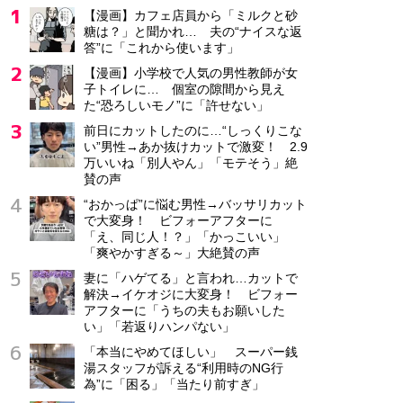
【漫画】カフェ店員から「ミルクと砂
糖は？」と聞かれ… 夫の“ナイスな返
答”に「これから使います」
【漫画】小学校で人気の男性教師が女
子トイレに… 個室の隙間から見え
た“恐ろしいモノ”に「許せない」
前日にカットしたのに…“しっくりこな
い”男性→あか抜けカットで激変！ 2.9
万いいね「別人やん」「モテそう」絶
賛の声
“おかっぱ”に悩む男性→バッサリカット
で大変身！ ビフォーアフターに
「え、同じ人！？」「かっこいい」
「爽やかすぎる～」大絶賛の声
妻に「ハゲてる」と言われ…カットで
解決→イケオジに大変身！ ビフォー
アフターに「うちの夫もお願いした
い」「若返りハンパない」
「本当にやめてほしい」 スーパー銭
湯スタッフが訴える“利用時のNG行
為”に「困る」「当たり前すぎ」