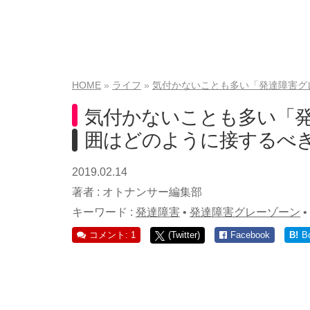
HOME
ライフ
気付かないことも多い「発達障害グ
気付かないことも多い「
囲はどのように接するべ
2019.02.14
著者 :
オトナンサー編集部
キーワード :
発達障害
•
発達障害グレーゾーン
•
コメント: 1
(Twitter)
Facebook
B!
B