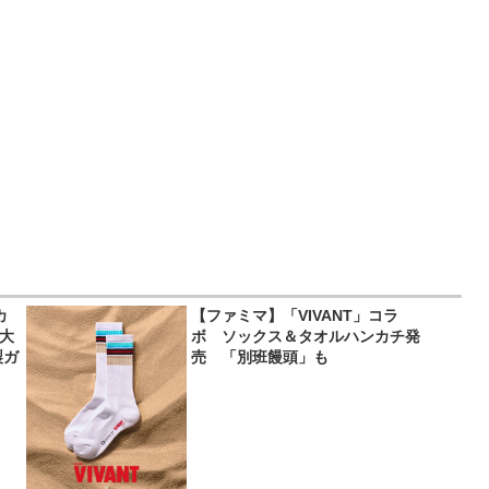
カ
【ファミマ】「VIVANT」コラ
超大
ボ ソックス＆タオルハンカチ発
製ガ
売 「別班饅頭」も