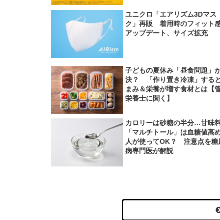
ユニクロ「エアリズム3Dマス
ク」再販 着用時のフィット
アップデート、サイズ拡充
子どもの夏休み「昼食問題」
決？ 「作り置き冷凍」する
まみ＆栄養が増す食材とは【
栄養士に聞く】
カロリーは砂糖の半分…甘味
「マルチトール」は血糖値高
人が使ってOK？ 注意点を糖
病専門医が解説