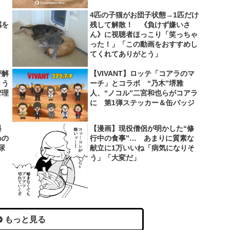
4匹の子猫がお団子状態→1匹だけ
感を
残して解散！ 《負けず嫌いさ
ん》に視聴者ほっこり「笑っちゃ
った！」「この動画をおすすめし
てくれてありがとう」
が解
【VIVANT】ロッテ「コアラのマ
とう
ーチ」とコラボ “乃木”堺雅
管理
人、“ノコル”二宮和也らがコアラ
に 第1弾ステッカー＆缶バッジ
料
【漫画】現役僧侶が明かした“修
めの
行中の食事”… あまりに質素な
尿
献立に1万いいね「病気になりそ
う」「大変だ」
もっと見る