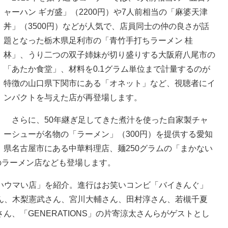
ャーハン ギガ盛」（2200円）や7人前相当の「麻婆天津
丼」（3500円）などが人気で、店員同士の仲の良さが話
題となった栃木県足利市の「青竹手打ちラーメン 桂
林」、うり二つの双子姉妹が切り盛りする大阪府八尾市の
「あたか食堂」、材料を0.1グラム単位まで計量するのが
特徴の山口県下関市にある「オネット」など、視聴者にイ
ンパクトを与えた店が再登場します。
さらに、50年継ぎ足してきた煮汁を使った自家製チャ
ーシューが名物の「ラーメン」（300円）を提供する愛知
県名古屋市にある中華料理店、麺250グラムの「まかない
のラーメン店なども登場します。
ウマい店」を紹介。進行はお笑いコンビ「バイきんぐ」
ん、木梨憲武さん、宮川大輔さん、田村淳さん、若槻千夏
さん、「GENERATIONS」の片寄涼太さんらがゲストとし