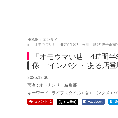
HOME
エンタメ
「オモウマい店」4時間半SP 石川・能登“親子寿司”
「オモウマい店」4時間半S
像 “インパクト”ある店登
2025.12.30
著者 :
オトナンサー編集部
キーワード :
ライフスタイル
•
食
•
エンタメ
•
バ
コメント: 1
(Twitter)
Facebook
B!
B