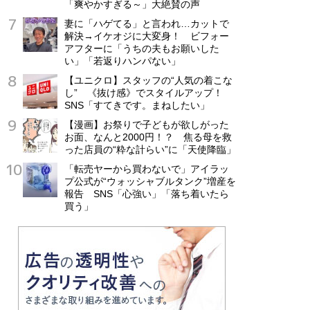
「爽やかすぎる～」大絶賛の声
妻に「ハゲてる」と言われ…カットで
解決→イケオジに大変身！ ビフォー
アフターに「うちの夫もお願いした
い」「若返りハンパない」
【ユニクロ】スタッフの“人気の着こな
し” 《抜け感》でスタイルアップ！
SNS「すてきです。まねしたい」
【漫画】お祭りで子どもが欲しがった
お面、なんと2000円！？ 焦る母を救
った店員の“粋な計らい”に「天使降臨」
「転売ヤーから買わないで」アイラッ
プ公式が“ウォッシャブルタンク”増産を
報告 SNS「心強い」「落ち着いたら
買う」