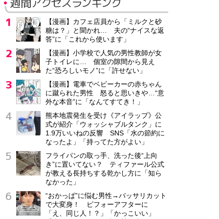
週間アクセスランキング
【漫画】カフェ店員から「ミルクと砂
糖は？」と聞かれ… 夫の“ナイスな返
答”に「これから使います」
【漫画】小学校で人気の男性教師が女
子トイレに… 個室の隙間から見え
た“恐ろしいモノ”に「許せない」
【漫画】電車でベビーカーの赤ちゃん
に蹴られた男性 怒ると思いきや…“意
外な本音”に「なんてすてき！」
熊本地震発生を受け《アイラップ》公
式が紹介「ウォッシャブルタンク」に
1.9万いいねの反響 SNS「水の節約に
なったよ」「持ってた方がよい」
フライパンの取っ手、洗った後“上向
き”に置いてない？ ティファール公式
が教える長持ちする乾かし方に「知ら
なかった」
“おかっぱ”に悩む男性→バッサリカット
で大変身！ ビフォーアフターに
「え、同じ人！？」「かっこいい」