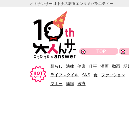
オトナンサー|オトナの教養エンタメバラエティー
TOP
暮らし
法律
健康
仕事
漫画
動画
話
ライフスタイル
SNS
食
ファッション
マネー
睡眠
医療