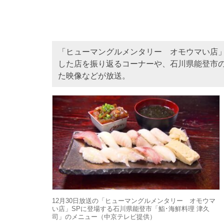
「ヒューマングルメンタリー オモウマい店」の
した店を振り返るコーナーや、石川県能登市の
た映像などが放送。
12月30日放送の「ヒューマングルメンタリー オモウマ
い店」SPに登場する石川県能登市「鮨･海鮮料理 津久
司」のメニュー（中京テレビ提供）