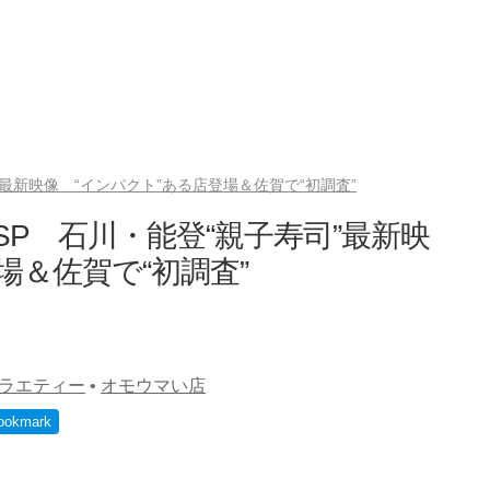
最新映像 “インパクト”ある店登場＆佐賀で“初調査”
P 石川・能登“親子寿司”最新映
場＆佐賀で“初調査”
ラエティー
•
オモウマい店
ookmark