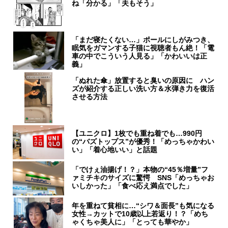
ね「分かる」「夫もそう」
「まだ寝たくない…」ポールにしがみつき、
眠気をガマンする子猫に視聴者もん絶！「電
車の中でこういう人見る」「かわいいは正
義」
「ぬれた傘」放置すると臭いの原因に ハン
ズが紹介する正しい洗い方＆水弾き力を復活
させる方法
【ユニクロ】1枚でも重ね着でも…990円
の“バズトップス”が優秀！「めっちゃかわい
い」「着心地いい」と話題
「でけぇ油揚げ！？」本物の“45％増量”フ
ァミチキのサイズに驚愕 SNS「めっちゃお
いしかった」「食べ応え満点でした」
年を重ねて貧相に…“シワ＆面長”も気になる
女性→カットで10歳以上若返り！？「めち
ゃくちゃ美人に」「とっても華やか」