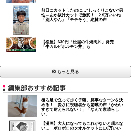
前日にカットしたのに…“しっくりこない”男
性→あか抜けカットで激変！ 2.9万いいね
「別人やん」「モテそう」絶賛の声
【松屋】630円「松屋の牛焼肉丼」発売
「牛カルビホルモン丼」も
もっと見る
編集部おすすめ記事
後ろ足で立って歩く子猫、見事なターンを決
める！ 賢さに視聴者から驚嘆の声「かわい
すぎて耐えられない！」「なんて素晴らし
い」
【漫画】大人になってもこれがないと眠れな
い… ボロボロのタオルケットに1.6万いい