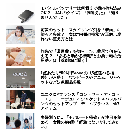
モバイルバッテリーは何個まで機内持ち込み
OK？ JALのクイズに「間違えた」「知り
ませんでした」
前髪のセット、スタイリング剤を「表面」に
塗ると失敗？ 実は“内側の根元”が正解…崩
れない整え方とは
旅先で「常用薬」を切らした…薬局で何を伝
える？ “あると助かる情報”とお薬手帳の活
用法とは【薬剤師に聞く】
1点あたり“596円”cocaの《5点選べる福
袋》がお得！ ワンピースやデニム、ジャケ
ットなど対象商品多数
ユニクロ×フランス「コントワー・デ・コト
ニエ」 コーデュロイジャケット＆バレルパ
ンツのセットアップ、デニムブラウス…全7
アイテム
夫婦別々に…「セパレート帰省」が注目を集
める 女性の約4割「経験はないがしてみた
い」