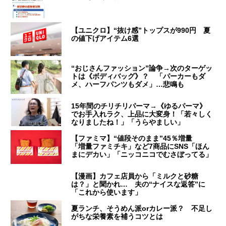
【ユニクロ】“抜け感”トップスが990円 夏
の値下げアイテム6選
“おじさんファッション”論争→次のターゲッ
トは《ボディバッグ》？ 「パーカーもダ
メ、ハーフパンツもダメ」…悲鳴も
15年間のチリチリパーマ→《ゆるパーマ》
でお手入れラク、上品に大変身！「若々しく
なりましたね！」「うらやましい」
【ファミマ】“値段そのまま”45％増量
「増量ファミチキ」など7商品にSNS「ほん
まにデカい」「ニッコニコでむさぼってる」
【漫画】カフェ店員から「ミルクと砂糖
は？」と聞かれ… 夫の“ナイスな返答”に
「これから使います」
夏ランチ、そうめん派orカレー派？ 不足し
がちな栄養素を補うコツとは