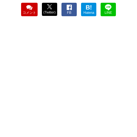
B!
(Twitter)
コメント
FB
Hatena
LINE