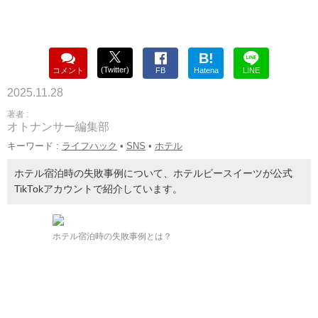
B!
(Twitter)
コメント
FB
Hatena
LINE
2025.11.28
著者 :
オトナンサー編集部
キーワード :
ライフハック
•
SNS
•
ホテル
ホテル宿泊時の失敗事例について、ホテルビースイーツが公式
TikTokアカウントで紹介しています。
ホテル宿泊時の失敗事例とは？