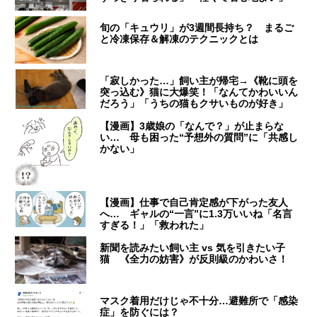
旬の「キュウリ」が3週間長持ち？ まるご
と冷凍保存＆解凍のテクニックとは
「寂しかった…」飼い主が帰宅→《靴に頭を
突っ込む》猫に大爆笑！「なんてかわいいん
だろう」「うちの猫もクサいものが好き」
【漫画】3歳娘の「なんで？」が止まらな
い… 母も困った“予想外の質問”に「共感し
かない」
【漫画】仕事で自己肯定感が下がった友人
へ… ギャルの“一言”に1.3万いいね「名言
すぎる！」「救われた」
新聞を読みたい飼い主 vs 気を引きたい子
猫 《全力の妨害》が反則級のかわいさ！
マスク着用だけじゃ不十分…避難所で「感染
症」を防ぐには？