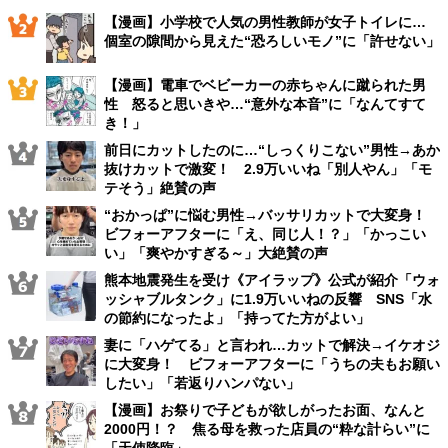
【漫画】小学校で人気の男性教師が女子トイレに…
個室の隙間から見えた“恐ろしいモノ”に「許せない」
【漫画】電車でベビーカーの赤ちゃんに蹴られた男
性 怒ると思いきや…“意外な本音”に「なんてすて
き！」
前日にカットしたのに…“しっくりこない”男性→あか
抜けカットで激変！ 2.9万いいね「別人やん」「モ
テそう」絶賛の声
“おかっぱ”に悩む男性→バッサリカットで大変身！
ビフォーアフターに「え、同じ人！？」「かっこい
い」「爽やかすぎる～」大絶賛の声
熊本地震発生を受け《アイラップ》公式が紹介「ウォ
ッシャブルタンク」に1.9万いいねの反響 SNS「水
の節約になったよ」「持ってた方がよい」
妻に「ハゲてる」と言われ…カットで解決→イケオジ
に大変身！ ビフォーアフターに「うちの夫もお願い
したい」「若返りハンパない」
【漫画】お祭りで子どもが欲しがったお面、なんと
2000円！？ 焦る母を救った店員の“粋な計らい”に
「天使降臨」