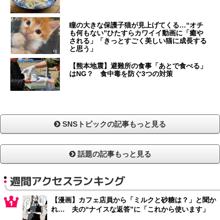
瞳の大きな保護子猫が見上げてくる…“オチ
も何もない”ひたすらカワイイ動画に「癒や
される」「きっとすごく美しい猫に成長する
と思う」
【熊本地震】避難所の食事「あとで食べる」
はNG？ 食中毒を防ぐ3つの対策
SNSトピックの記事もっと見る
話題の記事もっと見る
週間アクセスランキング
【漫画】カフェ店員から「ミルクと砂糖は？」と聞か
れ… 夫の“ナイスな返答”に「これから使います」