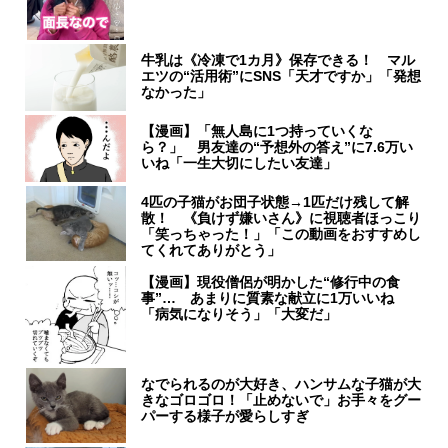
牛乳は《冷凍で1カ月》保存できる！ マル
エツの“活用術”にSNS「天才ですか」「発想
なかった」
【漫画】「無人島に1つ持っていくな
ら？」 男友達の“予想外の答え”に7.6万い
いね「一生大切にしたい友達」
4匹の子猫がお団子状態→1匹だけ残して解
散！ 《負けず嫌いさん》に視聴者ほっこり
「笑っちゃった！」「この動画をおすすめし
てくれてありがとう」
【漫画】現役僧侶が明かした“修行中の食
事”… あまりに質素な献立に1万いいね
「病気になりそう」「大変だ」
なでられるのが大好き、ハンサムな子猫が大
きなゴロゴロ！「止めないで」お手々をグー
パーする様子が愛らしすぎ