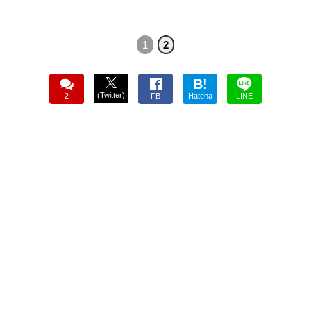
1
2
B!
(Twitter)
2
FB
Hatena
LINE