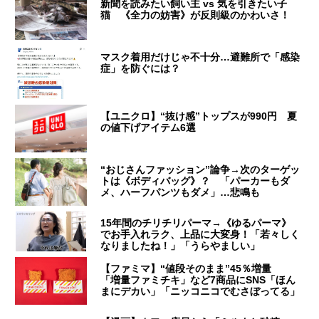
新聞を読みたい飼い主 vs 気を引きたい子
猫 《全力の妨害》が反則級のかわいさ！
マスク着用だけじゃ不十分…避難所で「感染
症」を防ぐには？
【ユニクロ】“抜け感”トップスが990円 夏
の値下げアイテム6選
“おじさんファッション”論争→次のターゲッ
トは《ボディバッグ》？ 「パーカーもダ
メ、ハーフパンツもダメ」…悲鳴も
15年間のチリチリパーマ→《ゆるパーマ》
でお手入れラク、上品に大変身！「若々しく
なりましたね！」「うらやましい」
【ファミマ】“値段そのまま”45％増量
「増量ファミチキ」など7商品にSNS「ほん
まにデカい」「ニッコニコでむさぼってる」