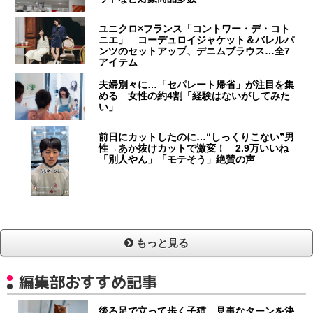
ユニクロ×フランス「コントワー・デ・コト
ニエ」 コーデュロイジャケット＆バレルパ
ンツのセットアップ、デニムブラウス…全7
アイテム
夫婦別々に…「セパレート帰省」が注目を集
める 女性の約4割「経験はないがしてみた
い」
前日にカットしたのに…“しっくりこない”男
性→あか抜けカットで激変！ 2.9万いいね
「別人やん」「モテそう」絶賛の声
もっと見る
編集部おすすめ記事
後ろ足で立って歩く子猫、見事なターンを決