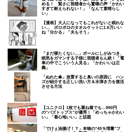
める！ 賢さに視聴者から驚嘆の声「かわい
すぎて耐えられない！」「なんて素晴らし
い」
【漫画】大人になってもこれがないと眠れな
い… ボロボロのタオルケットに1.6万いい
ね「分かる」「夫もそう」
「まだ寝たくない…」ポールにしがみつき、
眠気をガマンする子猫に視聴者もん絶！「電
車の中でこういう人見る」「かわいいは正
義」
「ぬれた傘」放置すると臭いの原因に ハン
ズが紹介する正しい洗い方＆水弾き力を復活
させる方法
【ユニクロ】1枚でも重ね着でも…990円
の“バズトップス”が優秀！「めっちゃかわい
い」「着心地いい」と話題
「でけぇ油揚げ！？」本物の“45％増量”フ