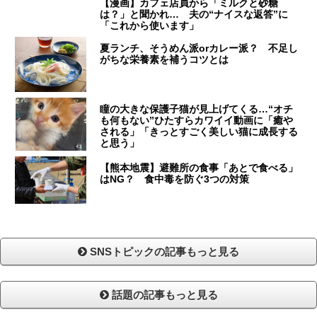
【漫画】カフェ店員から「ミルクと砂糖
は？」と聞かれ… 夫の“ナイスな返答”に
「これから使います」
夏ランチ、そうめん派orカレー派？ 不足し
がちな栄養素を補うコツとは
瞳の大きな保護子猫が見上げてくる…“オチ
も何もない”ひたすらカワイイ動画に「癒や
される」「きっとすごく美しい猫に成長する
と思う」
【熊本地震】避難所の食事「あとで食べる」
はNG？ 食中毒を防ぐ3つの対策
SNSトピックの記事もっと見る
話題の記事もっと見る