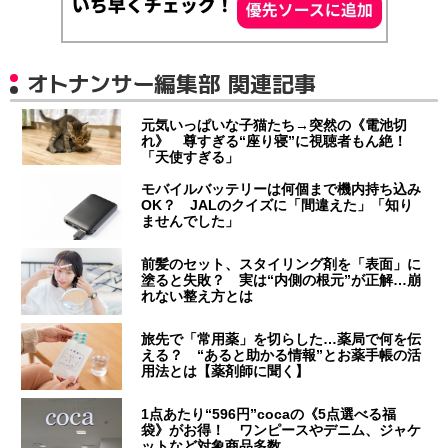
オトナンサー編集部 関連記事
元気いっぱいな子猫たち→突然の《電池切
れ》 尊すぎる“座り寝”に視聴者もん絶！
「天使すぎる」
モバイルバッテリーは何個まで機内持ち込み
OK？ JALのクイズに「間違えた」「知り
ませんでした」
前髪のセット、スタイリング剤を「表面」に
塗ると失敗？ 実は“内側の根元”が正解…崩
れない整え方とは
旅先で「常用薬」を切らした…薬局で何を伝
える？ “あると助かる情報”とお薬手帳の活
用法とは【薬剤師に聞く】
1点あたり“596円”cocaの《5点選べる福
袋》がお得！ ワンピースやデニム、ジャケ
ットなど対象商品多数