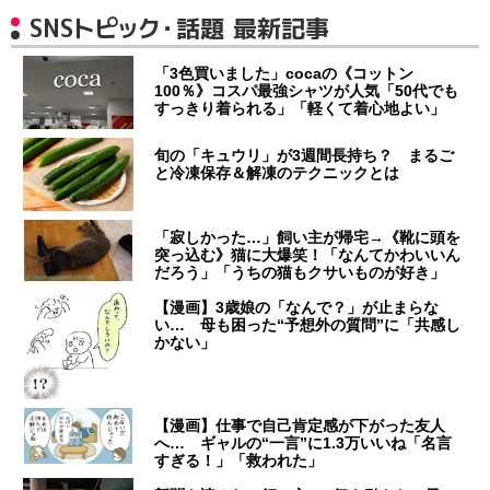
SNSトピック・話題 最新記事
「3色買いました」cocaの《コットン
100％》コスパ最強シャツが人気「50代でも
すっきり着られる」「軽くて着心地よい」
旬の「キュウリ」が3週間長持ち？ まるご
と冷凍保存＆解凍のテクニックとは
「寂しかった…」飼い主が帰宅→《靴に頭を
突っ込む》猫に大爆笑！「なんてかわいいん
だろう」「うちの猫もクサいものが好き」
【漫画】3歳娘の「なんで？」が止まらな
い… 母も困った“予想外の質問”に「共感し
かない」
【漫画】仕事で自己肯定感が下がった友人
へ… ギャルの“一言”に1.3万いいね「名言
すぎる！」「救われた」