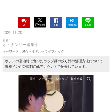
B!
(Twitter)
2
FB
Hatena
LINE
2025.11.20
著者 :
オトナンサー編集部
キーワード :
SNS
•
ホテル
•
ライフハック
ホテルの宿泊時に食べたカップ麺の残り汁の処理方法について、
東横インが公式TikTokアカウントで紹介しています。