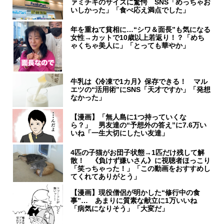
ァミチキのサイズに驚愕 SNS「めっちゃお
いしかった」「食べ応え満点でした」
年を重ねて貧相に…“シワ＆面長”も気になる
女性→カットで10歳以上若返り！？「めち
ゃくちゃ美人に」「とっても華やか」
牛乳は《冷凍で1カ月》保存できる！ マル
エツの“活用術”にSNS「天才ですか」「発想
なかった」
【漫画】「無人島に1つ持っていくな
ら？」 男友達の“予想外の答え”に7.6万い
いね「一生大切にしたい友達」
4匹の子猫がお団子状態→1匹だけ残して解
散！ 《負けず嫌いさん》に視聴者ほっこり
「笑っちゃった！」「この動画をおすすめし
てくれてありがとう」
【漫画】現役僧侶が明かした“修行中の食
事”… あまりに質素な献立に1万いいね
「病気になりそう」「大変だ」