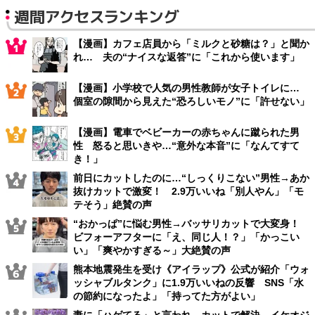
週間アクセスランキング
【漫画】カフェ店員から「ミルクと砂糖は？」と聞か
れ… 夫の“ナイスな返答”に「これから使います」
【漫画】小学校で人気の男性教師が女子トイレに…
個室の隙間から見えた“恐ろしいモノ”に「許せない」
【漫画】電車でベビーカーの赤ちゃんに蹴られた男
性 怒ると思いきや…“意外な本音”に「なんてすて
き！」
前日にカットしたのに…“しっくりこない”男性→あか
抜けカットで激変！ 2.9万いいね「別人やん」「モ
テそう」絶賛の声
“おかっぱ”に悩む男性→バッサリカットで大変身！
ビフォーアフターに「え、同じ人！？」「かっこい
い」「爽やかすぎる～」大絶賛の声
熊本地震発生を受け《アイラップ》公式が紹介「ウォ
ッシャブルタンク」に1.9万いいねの反響 SNS「水
の節約になったよ」「持ってた方がよい」
妻に「ハゲてる」と言われ…カットで解決→イケオジ