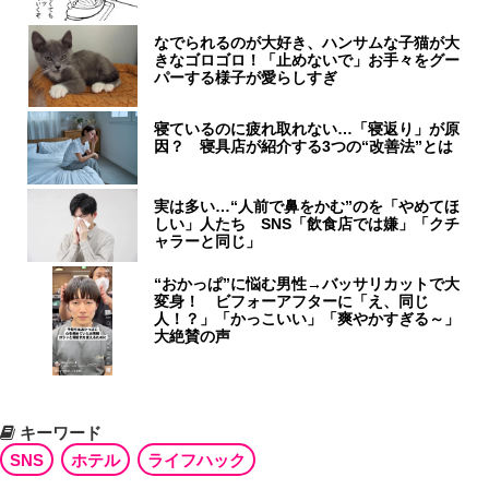
なでられるのが大好き、ハンサムな子猫が大
きなゴロゴロ！「止めないで」お手々をグー
パーする様子が愛らしすぎ
寝ているのに疲れ取れない…「寝返り」が原
因？ 寝具店が紹介する3つの“改善法”とは
実は多い…“人前で鼻をかむ”のを「やめてほ
しい」人たち SNS「飲食店では嫌」「クチ
ャラーと同じ」
“おかっぱ”に悩む男性→バッサリカットで大
変身！ ビフォーアフターに「え、同じ
人！？」「かっこいい」「爽やかすぎる～」
大絶賛の声
キーワード
SNS
ホテル
ライフハック