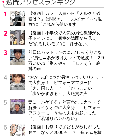
週間アクセスランキング
【漫画】カフェ店員から「ミルクと砂
糖は？」と聞かれ… 夫の“ナイスな返
答”に「これから使います」
【漫画】小学校で人気の男性教師が女
子トイレに… 個室の隙間から見え
た“恐ろしいモノ”に「許せない」
前日にカットしたのに…“しっくりこな
い”男性→あか抜けカットで激変！ 2.9
万いいね「別人やん」「モテそう」絶
賛の声
“おかっぱ”に悩む男性→バッサリカット
で大変身！ ビフォーアフターに
「え、同じ人！？」「かっこいい」
「爽やかすぎる～」大絶賛の声
妻に「ハゲてる」と言われ…カットで
解決→イケオジに大変身！ ビフォー
アフターに「うちの夫もお願いした
い」「若返りハンパない」
【漫画】お祭りで子どもが欲しがった
お面、なんと2000円！？ 焦る母を救