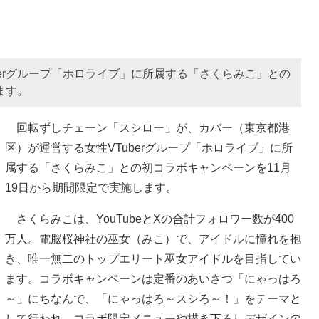
berグループ「ホロライブ」に所属する「さくらみこ」との
ます。
回転ずしチェーン「スシロー」が、カバー（東京都港
区）が運営する女性VTuberグループ「ホロライブ」に所
属する「さくらみこ」との初コラボキャンペーンを11月
19日から期間限定で実施します。
さくらみこは、YouTubeとXの合計フォロワー数が400
万人。電脳桜神社の巫女（みこ）で、アイドルに憧れを抱
き、唯一無二のトップエリート巫女アイドルを目指してい
ます。コラボキャンペーンは定番のあいさつ「にゃっはろ
～」にちなんで、「にゃっはろ～スシろ～！」をテーマと
して行われ、コラボ限定メニューや描き下ろしデザインの