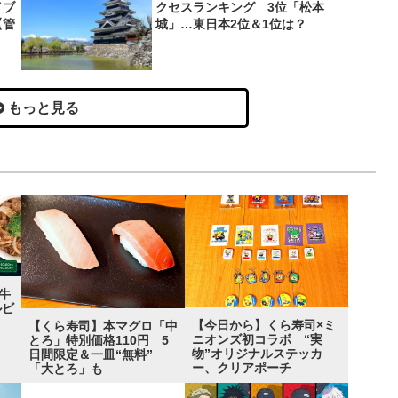
イブ
クセスランキング 3位「松本
【管
城」…東日本2位＆1位は？
もっと見る
牛
ルビ
【今日から】くら寿司×ミ
【くら寿司】本マグロ「中
ニオンズ初コラボ “実
とろ」特別価格110円 5
物”オリジナルステッカ
日間限定＆一皿“無料”
ー、クリアポーチ
「大とろ」も