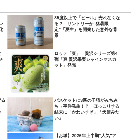
35度以上で「ビール」売れなくな
レ
る？ サントリーが“猛暑限
化
定”「夏生」を開発した意外な背
景
役
ロッテ「爽」 贅沢シリーズ第4
＆チ
弾「爽 贅沢果実シャインマスカ
ット」発売
げる
バスケットに3匹の子猫がみちみ
？
ち→事件発生！？ ほっこりする
か
結末に「かわいすぎ」「天使みた
い」
」
【お城】2026年上半期“人気”ア