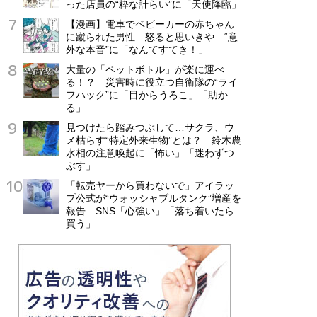
った店員の“粋な計らい”に「天使降臨」
【漫画】電車でベビーカーの赤ちゃん
に蹴られた男性 怒ると思いきや…“意
外な本音”に「なんてすてき！」
大量の「ペットボトル」が楽に運べ
る！？ 災害時に役立つ自衛隊の“ライ
フハック”に「目からうろこ」「助か
る」
見つけたら踏みつぶして…サクラ、ウ
メ枯らす“特定外来生物”とは？ 鈴木農
水相の注意喚起に「怖い」「迷わずつ
ぶす」
「転売ヤーから買わないで」アイラッ
プ公式が“ウォッシャブルタンク”増産を
報告 SNS「心強い」「落ち着いたら
買う」