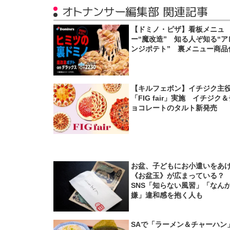
オトナンサー編集部 関連記事
【ドミノ・ピザ】看板メニュ
ー“魔改造” 知る人ぞ知る“ア
ンジポテト” 裏メニュー商品
【キルフェボン】イチジク主
「FIG fair」実施 イチジク
ョコレートのタルト新発売
お盆、子どもにお小遣いをあ
《お盆玉》が広まっている
SNS「知らない風習」「なん
嫌」違和感を抱く人も
SAで「ラーメン＆チャーハン