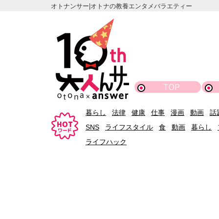
オトナンサー|オトナの教養エンタメバラエティー
TOP
暮らし
法律
健康
仕事
漫画
動画
話
SNS
ライフスタイル
食
動画
暮らし
ライフハック