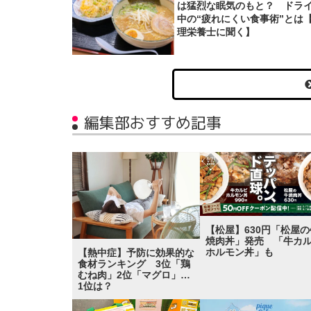
は猛烈な眠気のもと？ ドラ
中の“疲れにくい食事術”とは
理栄養士に聞く】
編集部おすすめ記事
【松屋】630円「松屋の
焼肉丼」発売 「牛カ
ホルモン丼」も
【熱中症】予防に効果的な
食材ランキング 3位「鶏
むね肉」2位「マグロ」…
1位は？