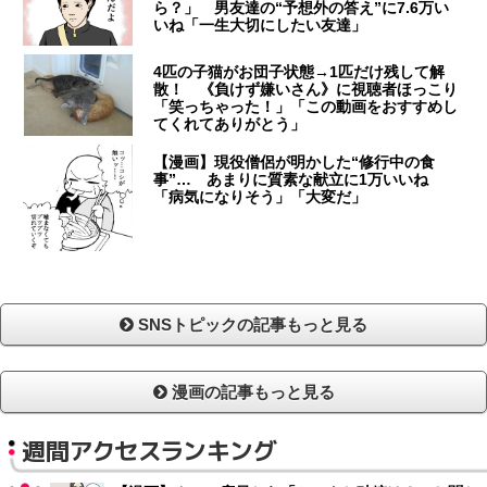
ら？」 男友達の“予想外の答え”に7.6万い
いね「一生大切にしたい友達」
4匹の子猫がお団子状態→1匹だけ残して解
散！ 《負けず嫌いさん》に視聴者ほっこり
「笑っちゃった！」「この動画をおすすめし
てくれてありがとう」
【漫画】現役僧侶が明かした“修行中の食
事”… あまりに質素な献立に1万いいね
「病気になりそう」「大変だ」
SNSトピックの記事もっと見る
漫画の記事もっと見る
週間アクセスランキング