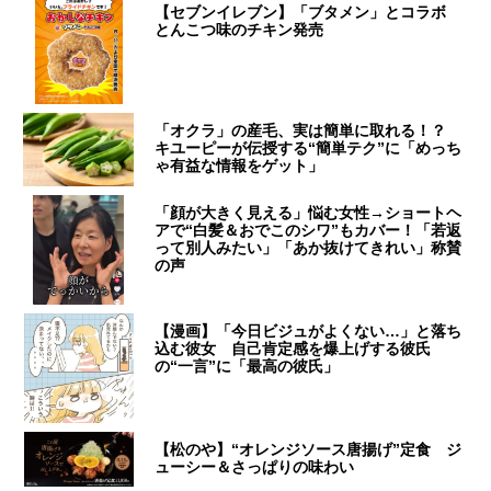
【セブンイレブン】「ブタメン」とコラボ
とんこつ味のチキン発売
「オクラ」の産毛、実は簡単に取れる！？
キユーピーが伝授する“簡単テク”に「めっち
ゃ有益な情報をゲット」
「顔が大きく見える」悩む女性→ショートヘ
アで“白髪＆おでこのシワ”もカバー！「若返
って別人みたい」「あか抜けてきれい」称賛
の声
【漫画】「今日ビジュがよくない…」と落ち
込む彼女 自己肯定感を爆上げする彼氏
の“一言”に「最高の彼氏」
【松のや】“オレンジソース唐揚げ”定食 ジ
ューシー＆さっぱりの味わい