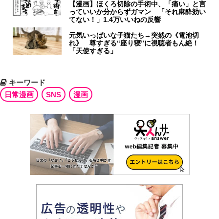
【漫画】ほくろ切除の手術中、「痛い」と言
っていいか分からずガマン 「それ麻酔効い
てない！」1.4万いいねの反響
元気いっぱいな子猫たち→突然の《電池切
れ》 尊すぎる“座り寝”に視聴者もん絶！
「天使すぎる」
キーワード
日常漫画
SNS
漫画