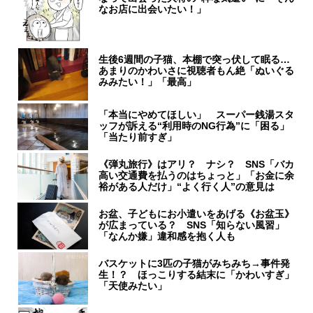
なお店に出会いたい！」
生後6週間の子猫、本棚で突っ伏して眠る…
あまりのかわいさに視聴者もん絶「ぬいぐる
みみたい！」「最高」
「本当にやめてほしい」 スーパー銭湯スタ
ッフが訴える“利用時のNG行為”に「困る」
「当たり前すぎ」
《弾丸旅行》はアリ？ ナシ？ SNS「バカ
高い交通費を払うのはちょっと」「お金に余
裕がある人だけ」“よく行く人”の意見は
お盆、子どもにお小遣いをあげる《お盆玉》
が広まっている？ SNS「知らない風習」
「なんか嫌」違和感を抱く人も
バスケットに3匹の子猫がみちみち→事件発
生！？ ほっこりする結末に「かわいすぎ」
「天使みたい」