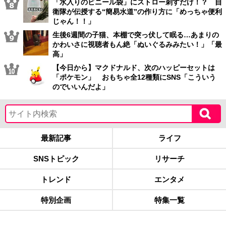
「水入りのビニール袋」にストロー刺すだけ！？ 自
衛隊が伝授する“簡易水道”の作り方に「めっちゃ便利
じゃん！！」
生後6週間の子猫、本棚で突っ伏して眠る…あまりの
かわいさに視聴者もん絶「ぬいぐるみみたい！」「最
高」
【今日から】マクドナルド、次のハッピーセットは
「ポケモン」 おもちゃ全12種類にSNS「こういう
のでいいんだよ」
最新記事
ライフ
SNSトピック
リサーチ
トレンド
エンタメ
特別企画
特集一覧