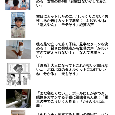
める 女性の約4割「経験はないがしてみた
い」
前日にカットしたのに…“しっくりこない”男
性→あか抜けカットで激変！ 2.9万いいね
「別人やん」「モテそう」絶賛の声
後ろ足で立って歩く子猫、見事なターンを決
める！ 賢さに視聴者から驚嘆の声「かわい
すぎて耐えられない！」「なんて素晴らし
い」
【漫画】大人になってもこれがないと眠れな
い… ボロボロのタオルケットに1.6万いい
ね「分かる」「夫もそう」
「まだ寝たくない…」ポールにしがみつき、
眠気をガマンする子猫に視聴者もん絶！「電
車の中でこういう人見る」「かわいいは正
義」
「ぬれた傘」放置すると臭いの原因に ハン