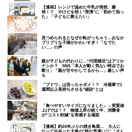
【漫画】レンジで温めた牛乳が突然、爆
発！？ やけどを招く“突沸”に「初めて知っ
た」「子どもに教えたい」
見つめられるとなぜか転がっちゃう…おなか
プリプリな子猫がかわいすぎ！「なでた
い…」の声
親が子どもの代わりに…“代理婚活”はアリか
ナシか？ SNS「本人が動く気ない時点でお
断り」「親が甘やかしてるから…」厳しい声
も
「ブドウ」は洗っちゃダメ！？ 冷蔵庫で1
週間以上長持ちさせる“秘訣”とは
「食べやすいサイズになりました」→実質値
上げでは！？ 物価上昇が続く中、消費者
が“コスト削減”を実感する場面
【漫画】約20年ぶりの焼き鳥屋… 大人に
なって出会った大将の“粋な気遣い”に「そん