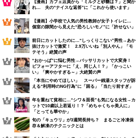
【漫画】カフェ店員から「ミルクと砂糖は？」と聞か
れ… 夫の“ナイスな返答”に「これから使います」
【漫画】小学校で人気の男性教師が女子トイレに…
個室の隙間から見えた“恐ろしいモノ”に「許せない」
前日にカットしたのに…“しっくりこない”男性→あか
抜けカットで激変！ 2.9万いいね「別人やん」「モ
テそう」絶賛の声
“おかっぱ”に悩む男性→バッサリカットで大変身！
ビフォーアフターに「え、同じ人！？」「かっこい
い」「爽やかすぎる～」大絶賛の声
「本当にやめてほしい」 スーパー銭湯スタッフが訴
える“利用時のNG行為”に「困る」「当たり前すぎ」
年を重ねて貧相に…“シワ＆面長”も気になる女性→カ
ットで10歳以上若返り！？「めちゃくちゃ美人に」
「とっても華やか」
旬の「キュウリ」が3週間長持ち？ まるごと冷凍保
存＆解凍のテクニックとは