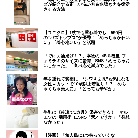
ズが紹介する正しい洗い方＆水弾き力を復活
させる方法
【ユニクロ】1枚でも重ね着でも…990円
の“バズトップス”が優秀！「めっちゃかわい
い」「着心地いい」と話題
「でけぇ油揚げ！？」本物の“45％増量”フ
ァミチキのサイズに驚愕 SNS「めっちゃお
いしかった」「食べ応え満点でした」
年を重ねて貧相に…“シワ＆面長”も気になる
女性→カットで10歳以上若返り！？「めち
ゃくちゃ美人に」「とっても華やか」
牛乳は《冷凍で1カ月》保存できる！ マル
エツの“活用術”にSNS「天才ですか」「発想
なかった」
【漫画】「無人島に1つ持っていくな