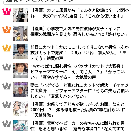
【漫画】カフェ店員から「ミルクと砂糖は？」と聞か
れ… 夫の“ナイスな返答”に「これから使います」
【漫画】小学校で人気の男性教師が女子トイレに…
個室の隙間から見えた“恐ろしいモノ”に「許せない」
前日にカットしたのに…“しっくりこない”男性→あか
抜けカットで激変！ 2.9万いいね「別人やん」「モ
テそう」絶賛の声
“おかっぱ”に悩む男性→バッサリカットで大変身！
ビフォーアフターに「え、同じ人！？」「かっこい
い」「爽やかすぎる～」大絶賛の声
妻に「ハゲてる」と言われ…カットで解決→イケオジ
に大変身！ ビフォーアフターに「うちの夫もお願い
したい」「若返りハンパない」
【漫画】お祭りで子どもが欲しがったお面、なんと
2000円！？ 焦る母を救った店員の“粋な計らい”に
「天使降臨」
【漫画】電車でベビーカーの赤ちゃんに蹴られた男
性 怒ると思いきや…“意外な本音”に「なんてすて