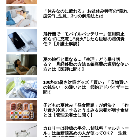
「休みなのに疲れる」 お盆休み特有の“隠れ
疲労”に注意…3つの解消法とは
飛行機で「モバイルバッテリー」使用禁止
知らずに充電し“発火”したら巨額の賠償責
任？【弁護士解説】
夏の旅行と重なる…「生理」どう乗り切
る？ 月経移動の方法＆鎮痛薬の適切な使い
方とは【医師に聞く】
100均の暑さ対策グッズ「買い」「安物買い
の銭失い」の違いとは 節約アドバイザーに
聞く
子どもの夏休み「昼食問題」が解決？ 「作
り置き冷凍」するとうまみ＆栄養が増す食材
とは【管理栄養士に聞く】
カロリーは砂糖の半分…甘味料「マルチトー
ル」は血糖値高めの人が使ってOK？ 注意