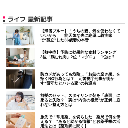
ライフ 最新記事
【帰省ブルー】「うちの親、気を使わなくて
いいから」 能天気な夫に絶望…義実家
で“孤立”した36歳妻の本音
【熱中症】予防に効果的な食材ランキング
3位「鶏むね肉」2位「マグロ」…1位は？
防カメがあっても危険…「お盆の空き巣」を
招くNG行為とは？ 元警視庁刑事が明か
す“留守だとバレる家”の共通点
前髪のセット、スタイリング剤を「表面」に
塗ると失敗？ 実は“内側の根元”が正解…崩
れない整え方とは
旅先で「常用薬」を切らした…薬局で何を伝
える？ “あると助かる情報”とお薬手帳の活
用法とは【薬剤師に聞く】