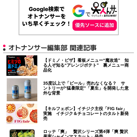
オトナンサー編集部 関連記事
【ドミノ・ピザ】看板メニュー“魔改造” 知
る人ぞ知る“アレンジポテト” 裏メニュー商
品化
35度以上で「ビール」売れなくなる？ サ
ントリーが“猛暑限定”「夏生」を開発した意
外な背景
【キルフェボン】イチジク主役「FIG fair」
実施 イチジク＆チョコレートのタルト新発
売
ロッテ「爽」 贅沢シリーズ第4弾「爽 贅沢
果実シャインマスカット」発売