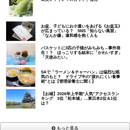
お盆、子どもにお小遣いをあげる《お盆玉》
が広まっている？ SNS「知らない風習」
「なんか嫌」違和感を抱く人も
バスケットに3匹の子猫がみちみち→事件発
生！？ ほっこりする結末に「かわいすぎ」
「天使みたい」
SAで「ラーメン＆チャーハン」は猛烈な眠
気のもと？ ドライブ中の“疲れにくい食事
術”とは【管理栄養士に聞く】
【お城】2026年上半期“人気”アクセスラン
キング 3位「松本城」…東日本2位＆1位
は？
もっと見る