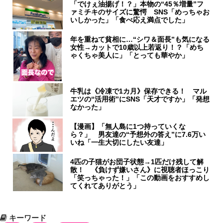
「でけぇ油揚げ！？」本物の“45％増量”フ
ァミチキのサイズに驚愕 SNS「めっちゃお
いしかった」「食べ応え満点でした」
年を重ねて貧相に…“シワ＆面長”も気になる
女性→カットで10歳以上若返り！？「めち
ゃくちゃ美人に」「とっても華やか」
牛乳は《冷凍で1カ月》保存できる！ マル
エツの“活用術”にSNS「天才ですか」「発想
なかった」
【漫画】「無人島に1つ持っていくな
ら？」 男友達の“予想外の答え”に7.6万い
いね「一生大切にしたい友達」
4匹の子猫がお団子状態→1匹だけ残して解
散！ 《負けず嫌いさん》に視聴者ほっこり
「笑っちゃった！」「この動画をおすすめし
てくれてありがとう」
キーワード