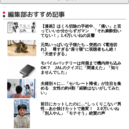
編集部おすすめ記事
【漫画】ほくろ切除の手術中、「痛い」と言
っていいか分からずガマン 「それ麻酔効い
てない！」1.4万いいねの反響
元気いっぱいな子猫たち→突然の《電池切
れ》 尊すぎる“座り寝”に視聴者もん絶！
「天使すぎる」
モバイルバッテリーは何個まで機内持ち込み
OK？ JALのクイズに「間違えた」「知り
ませんでした」
夫婦別々に…「セパレート帰省」が注目を集
める 女性の約4割「経験はないがしてみた
い」
前日にカットしたのに…“しっくりこない”男
性→あか抜けカットで激変！ 2.9万いいね
「別人やん」「モテそう」絶賛の声