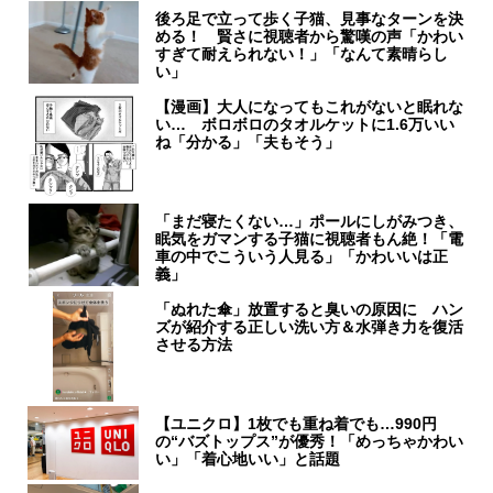
後ろ足で立って歩く子猫、見事なターンを決
める！ 賢さに視聴者から驚嘆の声「かわい
すぎて耐えられない！」「なんて素晴らし
い」
【漫画】大人になってもこれがないと眠れな
い… ボロボロのタオルケットに1.6万いい
ね「分かる」「夫もそう」
「まだ寝たくない…」ポールにしがみつき、
眠気をガマンする子猫に視聴者もん絶！「電
車の中でこういう人見る」「かわいいは正
義」
「ぬれた傘」放置すると臭いの原因に ハン
ズが紹介する正しい洗い方＆水弾き力を復活
させる方法
【ユニクロ】1枚でも重ね着でも…990円
の“バズトップス”が優秀！「めっちゃかわい
い」「着心地いい」と話題