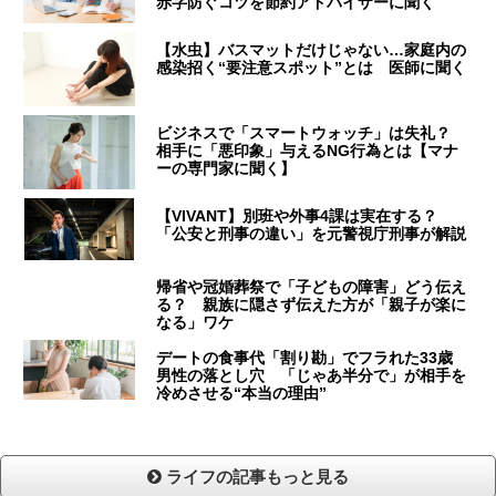
赤字防ぐコツを節約アドバイザーに聞く
【水虫】バスマットだけじゃない…家庭内の
感染招く“要注意スポット”とは 医師に聞く
ビジネスで「スマートウォッチ」は失礼？
相手に「悪印象」与えるNG行為とは【マナ
ーの専門家に聞く】
【VIVANT】別班や外事4課は実在する？
「公安と刑事の違い」を元警視庁刑事が解説
帰省や冠婚葬祭で「子どもの障害」どう伝え
る？ 親族に隠さず伝えた方が「親子が楽に
なる」ワケ
デートの食事代「割り勘」でフラれた33歳
男性の落とし穴 「じゃあ半分で」が相手を
冷めさせる“本当の理由”
ライフの記事もっと見る