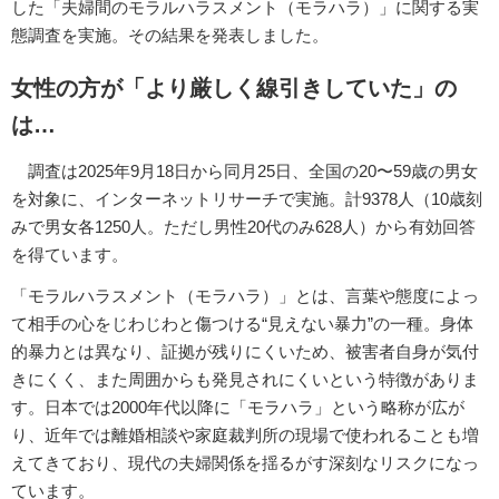
した「夫婦間のモラルハラスメント（モラハラ）」に関する実
態調査を実施。その結果を発表しました。
女性の方が「より厳しく線引きしていた」の
は…
調査は2025年9月18日から同月25日、全国の20〜59歳の男女
を対象に、インターネットリサーチで実施。計9378人（10歳刻
みで男女各1250人。ただし男性20代のみ628人）から有効回答
を得ています。
「モラルハラスメント（モラハラ）」とは、言葉や態度によっ
て相手の心をじわじわと傷つける“見えない暴力”の一種。身体
的暴力とは異なり、証拠が残りにくいため、被害者自身が気付
きにくく、また周囲からも発見されにくいという特徴がありま
す。日本では2000年代以降に「モラハラ」という略称が広が
り、近年では離婚相談や家庭裁判所の現場で使われることも増
えてきており、現代の夫婦関係を揺るがす深刻なリスクになっ
ています。