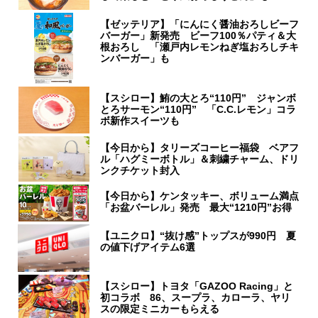
【ゼッテリア】「にんにく醤油おろしビーフ
バーガー」新発売 ビーフ100％パティ＆大
根おろし 「瀬戸内レモンねぎ塩おろしチキ
ンバーガー」も
【スシロー】鮪の大とろ“110円” ジャンボ
とろサーモン“110円” 「C.C.レモン」コラ
ボ新作スイーツも
【今日から】タリーズコーヒー福袋 ベアフ
ル「ハグミーボトル」＆刺繍チャーム、ドリ
ンクチケット封入
【今日から】ケンタッキー、ボリューム満点
「お盆バーレル」発売 最大“1210円”お得
【ユニクロ】“抜け感”トップスが990円 夏
の値下げアイテム6選
【スシロー】トヨタ「GAZOO Racing」と
初コラボ 86、スープラ、カローラ、ヤリ
スの限定ミニカーもらえる