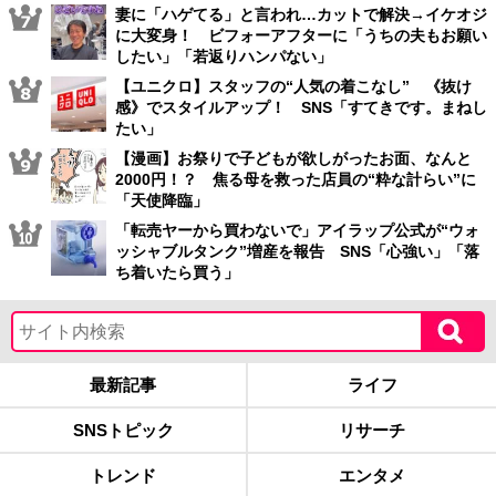
妻に「ハゲてる」と言われ…カットで解決→イケオジ
に大変身！ ビフォーアフターに「うちの夫もお願い
したい」「若返りハンパない」
【ユニクロ】スタッフの“人気の着こなし” 《抜け
感》でスタイルアップ！ SNS「すてきです。まねし
たい」
【漫画】お祭りで子どもが欲しがったお面、なんと
2000円！？ 焦る母を救った店員の“粋な計らい”に
「天使降臨」
「転売ヤーから買わないで」アイラップ公式が“ウォ
ッシャブルタンク”増産を報告 SNS「心強い」「落
ち着いたら買う」
最新記事
ライフ
SNSトピック
リサーチ
トレンド
エンタメ