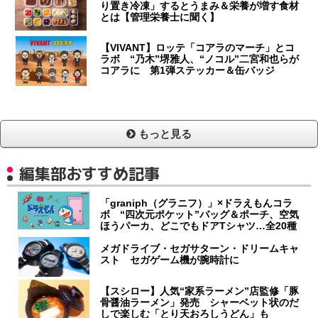
り置き冷凍」するとうまみ＆栄養が増す食材
とは【管理栄養士に聞く】
【VIVANT】ロッテ「コアラのマーチ」とコ
ラボ “乃木”堺雅人、“ノコル”二宮和也らが
コアラに 第1弾ステッカー＆缶バッジ
もっと見る
編集部おすすめ記事
「graniph（グラニフ）」×ドラえもんコラ
ボ “四次元ポケット”バッグ＆ポーチ、空気
ほうパーカ、どこでもドアTシャツ…全20種
メガドライブ・セガサターン・ドリームキャ
スト セガゲーム機が腕時計に
【スシロー】人気“家系ラーメン”店監修「豚
骨醤油ラーメン」発売 シャーベット状のだ
しで楽しむ「とり天おろしうどん」も