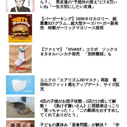
ら？」 男友達の“予想外の答え”に7.6万い
いね「一生大切にしたい友達」
【バーガーキング】1656キロカロリー、総
重量527グラム…超大型チーズバーガー新発
売 特製ガーリックマヨソース採用
【ファミマ】「VIVANT」コラボ ソックス
＆タオルハンカチ発売 「別班饅頭」も
ユニクロ「エアリズム3Dマスク」再販 着
用時のフィット感をアップデート、サイズ拡
充
4匹の子猫がお団子状態→1匹だけ残して解
散！ 《負けず嫌いさん》に視聴者ほっこり
「笑っちゃった！」「この動画をおすすめし
てくれてありがとう」
子どもの夏休み「昼食問題」が解決？ 「作