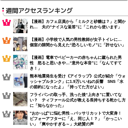
週間アクセスランキング
【漫画】カフェ店員から「ミルクと砂糖は？」と聞か
れ… 夫の“ナイスな返答”に「これから使います」
【漫画】小学校で人気の男性教師が女子トイレに…
個室の隙間から見えた“恐ろしいモノ”に「許せない」
【漫画】電車でベビーカーの赤ちゃんに蹴られた男
性 怒ると思いきや…“意外な本音”に「なんてすて
き！」
熊本地震発生を受け《アイラップ》公式が紹介「ウォ
ッシャブルタンク」に1.9万いいねの反響 SNS「水
の節約になったよ」「持ってた方がよい」
フライパンの取っ手、洗った後“上向き”に置いてな
い？ ティファール公式が教える長持ちする乾かし方
に「知らなかった」
“おかっぱ”に悩む男性→バッサリカットで大変身！
ビフォーアフターに「え、同じ人！？」「かっこい
い」「爽やかすぎる～」大絶賛の声