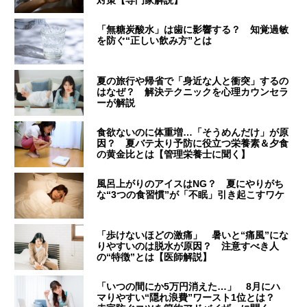
「無糖炭酸水」は歯に影響する？ 知覚過敏
を防ぐ“正しい飲み方”とは
夏の旅行や帰省で「身近な人と衝突」するの
はなぜ？ 解決テクニックを心理カウンセラ
ーが解説
食欲ないのに体重増…「そうめんだけ」が原
因？ 夏バテ太り予防に役立つ栄養素＆夕食
の黄金比とは【管理栄養士に聞く】
風呂上がりのアイスはNG？ 夏にやりがち
な“3つの食習慣”が「不眠」引き起こすワケ
「歩けないほどの激痛」 暑いと“痛風”にな
りやすいのは脱水が原因？ 注意すべき人
の“特徴”とは【医師解説】
「いつの間にか5万円消えた…」 8月にハ
マりやすい“隠れ浪費”ワースト1位とは？