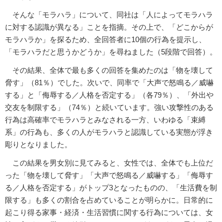
そんな「モラハラ」について、同社は「人によってモラハラ
に対する認識が異なる」ことを指摘。その上で、「どこからが
モラハラか」を探るため、全回答者に10個の行為を提示し、
「モラハラだと思うかどうか」を尋ねました（5段階で回答）。
その結果、全体で最も多くの回答を集めたのは「物を壊して
脅す」（81％）でした。次いで、同率で「大声で怒鳴る／威嚇
する」と「侮辱する／人格を否定する」（各79％）、「外出や
交友を制限する」（74％）と続いています。強い攻撃性のある
行為は高確率でモラハラとみなされる一方、いわゆる「束縛
系」の行為も、多くの人がモラハラと認識している実態が浮き
彫りとなりました。
この結果を男女別に見てみると、女性では、全体でも上位だ
った「物を壊して脅す」「大声で怒鳴る／威嚇する」「侮辱す
る／人格を否定する」がトップ3となったものの、「生活費を制
限する」も多くの割合を占めていることが明らかに。日常的に
起こり得る家事・経済・生活習慣に関する行為については、女