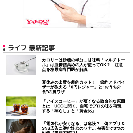
ライフ 最新記事
カロリーは砂糖の半分…甘味料「マルチトー
ル」は血糖値高めの人が使ってOK？ 注意
点を糖尿病専門医が解説
夏休みの出費を劇的カット！ 節約アドバイ
ザーが教える「0円レジャー」と“おうち外
食”の裏ワザ
「アイスコーヒー」が薄くなる致命的な原因
とは UCCに聞く、自宅でプロの味を再現
する「蒸らし」と「黄金比」
「電気代が安くなる」は危険？ 偽アプリ＆
SNS広告に潜む詐欺のワナ… 被害防ぐ3つの
対策【専門家解説】