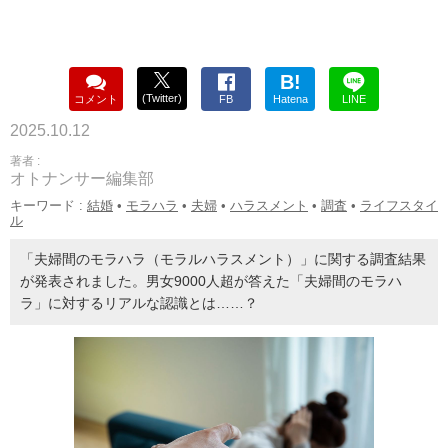
B!
(Twitter)
コメント
FB
Hatena
LINE
2025.10.12
著者 :
オトナンサー編集部
キーワード :
結婚
•
モラハラ
•
夫婦
•
ハラスメント
•
調査
•
ライフスタイ
ル
「夫婦間のモラハラ（モラルハラスメント）」に関する調査結果
が発表されました。男女9000人超が答えた「夫婦間のモラハ
ラ」に対するリアルな認識とは……？