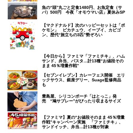
魚の“頭”丸ごと定食1480円、お魚定食（サ
バ）500円 今夜「オモウマい店」夏休みSP
【マクドナルド】次のハッピーセットは「ポ
ケモン」 ピカチュウ、イーブイ、カビゴ
ン、歴代“旅立ちの3匹”勢ぞろい
【今日から】ファミマ「ファミチキ」、ハム
サンド、弁当、パスタ…計13種“お値段その
まま 45％増量作戦”
【セブンイレブン】カレーフェス開催 エリ
ックサウス、銀座デリー、Suage監修商品
も
豊島屋、シリコンポーチ「はとっこ」発
売 “鳩サブレー”がぴったり収まるサイズ
【ファミマ】夏の“お値段そのまま 45％増量
作戦”キャンペーン実施 「ファミチキ」、
サンドイッチ、弁当…計13種が対象