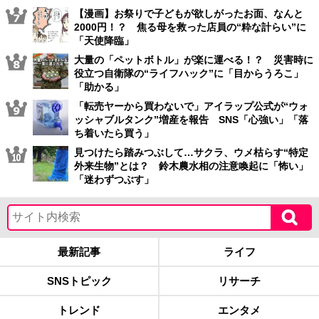
【漫画】お祭りで子どもが欲しがったお面、なんと
2000円！？ 焦る母を救った店員の“粋な計らい”に
「天使降臨」
大量の「ペットボトル」が楽に運べる！？ 災害時に
役立つ自衛隊の“ライフハック”に「目からうろこ」
「助かる」
「転売ヤーから買わないで」アイラップ公式が“ウォ
ッシャブルタンク”増産を報告 SNS「心強い」「落
ち着いたら買う」
見つけたら踏みつぶして…サクラ、ウメ枯らす“特定
外来生物”とは？ 鈴木農水相の注意喚起に「怖い」
「迷わずつぶす」
最新記事
ライフ
SNSトピック
リサーチ
トレンド
エンタメ