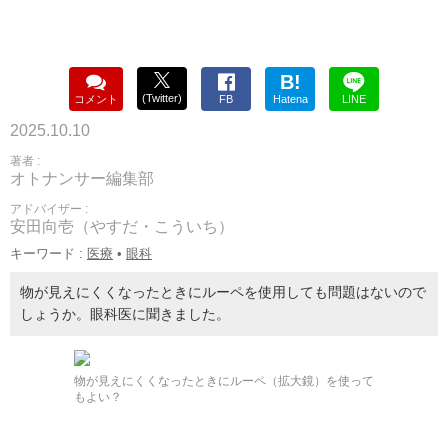
B!
(Twitter)
コメント
FB
Hatena
LINE
2025.10.10
著者 :
オトナンサー編集部
アドバイザー :
安田向壱（やすだ・こういち）
キーワード :
医療
•
眼科
物が見えにくくなったときにルーペを使用しても問題はないので
しょうか。眼科医に聞きました。
物が見えにくくなったときにルーペ（拡大鏡）を使って
もよい？