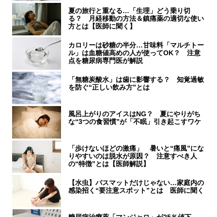
夏の旅行と重なる…「生理」どう乗り切
る？ 月経移動の方法＆鎮痛薬の適切な使い
方とは【医師に聞く】
カロリーは砂糖の半分…甘味料「マルチトー
ル」は血糖値高めの人が使ってOK？ 注意
点を糖尿病専門医が解説
「無糖炭酸水」は歯に影響する？ 知覚過敏
を防ぐ“正しい飲み方”とは
風呂上がりのアイスはNG？ 夏にやりがち
な“3つの食習慣”が「不眠」引き起こすワケ
「歩けないほどの激痛」 暑いと“痛風”にな
りやすいのは脱水が原因？ 注意すべき人
の“特徴”とは【医師解説】
【水虫】バスマットだけじゃない…家庭内の
感染招く“要注意スポット”とは 医師に聞く