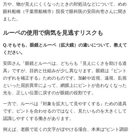
方や、物が見えにくくなったときの対処法などについて、めめ
眼科船橋（千葉県船橋市）院長で眼科医の安田向壱さんに聞き
ました。
ルーペの使用で病気を見逃すリスクも
Q.そもそも、眼鏡とルーペ（拡大鏡）の違いについて、教えて
ください。
安田さん「眼鏡とルーペは、どちらも『見えにくさを助ける道
具』ですが、目的と仕組みが少し異なります。眼鏡は『ピント
のずれを補正する』ためのものです。加齢や近視、遠視、乱視
といった屈折異常によって、網膜上にピントが合わなくなった
光を、正しい位置に戻すのが眼鏡の役割です。
一方で、ルーペは『対象を拡大して見やすくする』ための道具
です。ピントを合わせるのではなく、見たいものを大きくして
認識しやすくする働きがあります。
例えば、老眼で近くの文字がぼやける場合、本来は“ピント調節