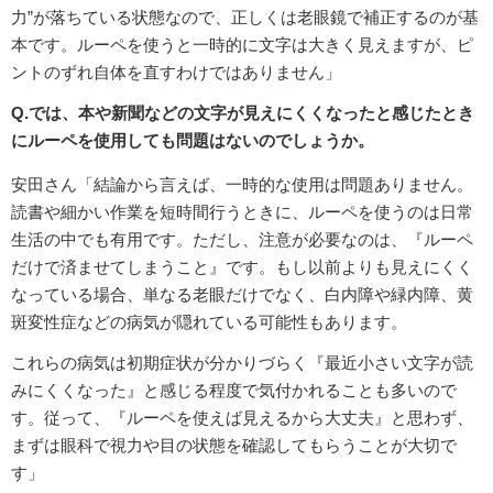
力”が落ちている状態なので、正しくは老眼鏡で補正するのが基
本です。ルーペを使うと一時的に文字は大きく見えますが、ピ
ントのずれ自体を直すわけではありません」
Q.では、本や新聞などの文字が見えにくくなったと感じたとき
にルーペを使用しても問題はないのでしょうか。
安田さん「結論から言えば、一時的な使用は問題ありません。
読書や細かい作業を短時間行うときに、ルーペを使うのは日常
生活の中でも有用です。ただし、注意が必要なのは、『ルーペ
だけで済ませてしまうこと』です。もし以前よりも見えにくく
なっている場合、単なる老眼だけでなく、白内障や緑内障、黄
斑変性症などの病気が隠れている可能性もあります。
これらの病気は初期症状が分かりづらく『最近小さい文字が読
みにくくなった』と感じる程度で気付かれることも多いので
す。従って、『ルーペを使えば見えるから大丈夫』と思わず、
まずは眼科で視力や目の状態を確認してもらうことが大切で
す」