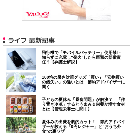
ライフ 最新記事
飛行機で「モバイルバッテリー」使用禁止
知らずに充電し“発火”したら巨額の賠償責
任？【弁護士解説】
100均の暑さ対策グッズ「買い」「安物買い
の銭失い」の違いとは 節約アドバイザーに
聞く
子どもの夏休み「昼食問題」が解決？ 「作
り置き冷凍」するとうまみ＆栄養が増す食材
とは【管理栄養士に聞く】
夏休みの出費を劇的カット！ 節約アドバイ
ザーが教える「0円レジャー」と“おうち外
食”の裏ワザ