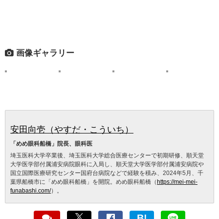
画像ギャラリー
安田向壱（やすだ・こういち）
「めめ眼科船橋」院長、眼科医
埼玉医科大学卒業後、埼玉医科大学総合医療センターで初期研修、順天堂
大学医学部付属浦安病院眼科に入局し、順天堂大学医学部付属浦安病院や
国立国際医療研究センター国府台病院などで経験を積み、2024年5月、千
葉県船橋市に「めめ眼科船橋」を開院。めめ眼科船橋（
https://mei-mei-
funabashi.com/
）。
B!