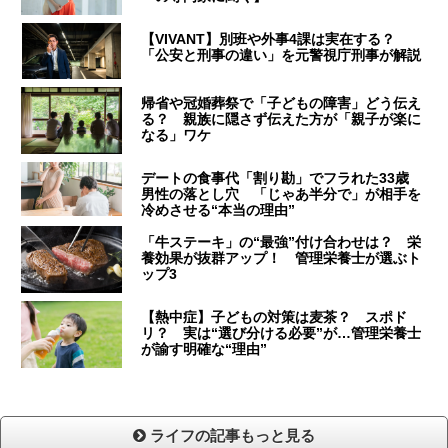
【VIVANT】別班や外事4課は実在する？
「公安と刑事の違い」を元警視庁刑事が解説
帰省や冠婚葬祭で「子どもの障害」どう伝え
る？ 親族に隠さず伝えた方が「親子が楽に
なる」ワケ
デートの食事代「割り勘」でフラれた33歳
男性の落とし穴 「じゃあ半分で」が相手を
冷めさせる“本当の理由”
「牛ステーキ」の“最強”付け合わせは？ 栄
養効果が抜群アップ！ 管理栄養士が選ぶト
ップ3
【熱中症】子どもの対策は麦茶？ スポド
リ？ 実は“選び分ける必要”が…管理栄養士
が諭す明確な“理由”
ライフの記事もっと見る