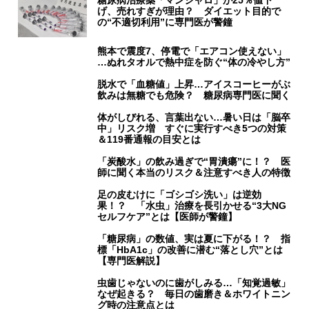
糖尿病治療薬「マンジャロ」が25％値下
げ、売れすぎが理由？ ダイエット目的で
の“不適切利用”に専門医が警鐘
熊本で震度7、停電で「エアコン使えない」
…ぬれタオルで熱中症を防ぐ“体の冷やし方”
脱水で「血糖値」上昇…アイスコーヒーがぶ
飲みは無糖でも危険？ 糖尿病専門医に聞く
体がしびれる、言葉出ない…暑い日は「脳卒
中」リスク増 すぐに実行すべき5つの対策
＆119番通報の目安とは
「炭酸水」の飲み過ぎで“胃潰瘍”に！？ 医
師に聞く本当のリスク＆注意すべき人の特徴
足の皮むけに「ゴシゴシ洗い」は逆効
果！？ 「水虫」治療を長引かせる“3大NG
セルフケア”とは【医師が警鐘】
「糖尿病」の数値、実は夏に下がる！？ 指
標「HbA1c」の改善に潜む“落とし穴”とは
【専門医解説】
虫歯じゃないのに歯がしみる…「知覚過敏」
なぜ起きる？ 毎日の歯磨き＆ホワイトニン
グ時の注意点とは