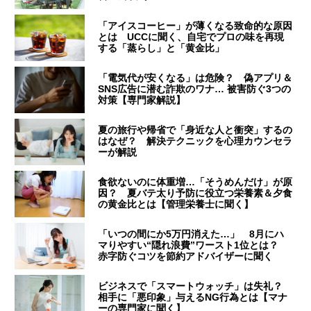
「アイスコーヒー」が薄くなる致命的な原因
とは UCCに聞く、自宅でプロの味を再現
する「蒸らし」と「黄金比」
「電気代が安くなる」は危険？ 偽アプリ＆
SNS広告に潜む詐欺のワナ… 被害防ぐ3つの
対策【専門家解説】
夏の旅行や帰省で「身近な人と衝突」するの
はなぜ？ 解決テクニックを心理カウンセラ
ーが解説
食欲ないのに体重増…「そうめんだけ」が原
因？ 夏バテ太り予防に役立つ栄養素＆夕食
の黄金比とは【管理栄養士に聞く】
「いつの間にか5万円消えた…」 8月にハ
マりやすい“隠れ浪費”ワースト1位とは？
赤字防ぐコツを節約アドバイザーに聞く
ビジネスで「スマートウォッチ」は失礼？
相手に「悪印象」与えるNG行為とは【マナ
ーの専門家に聞く】