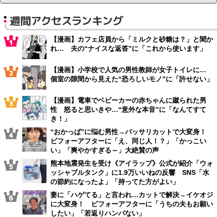
週間アクセスランキング
【漫画】カフェ店員から「ミルクと砂糖は？」と聞か
れ… 夫の“ナイスな返答”に「これから使います」
【漫画】小学校で人気の男性教師が女子トイレに…
個室の隙間から見えた“恐ろしいモノ”に「許せない」
【漫画】電車でベビーカーの赤ちゃんに蹴られた男
性 怒ると思いきや…“意外な本音”に「なんてすて
き！」
“おかっぱ”に悩む男性→バッサリカットで大変身！
ビフォーアフターに「え、同じ人！？」「かっこい
い」「爽やかすぎる～」大絶賛の声
熊本地震発生を受け《アイラップ》公式が紹介「ウォ
ッシャブルタンク」に1.9万いいねの反響 SNS「水
の節約になったよ」「持ってた方がよい」
妻に「ハゲてる」と言われ…カットで解決→イケオジ
に大変身！ ビフォーアフターに「うちの夫もお願い
したい」「若返りハンパない」