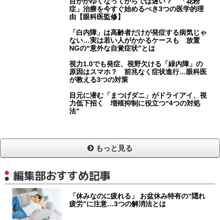
目がかゆくなってからでは遅い？ 「花粉
症」治療を今すぐ始めるべき3つの医学的理
由【眼科医監修】
「白内障」は高齢者だけが発症する病気じゃ
ない…実は若い人がかかるケースも 放置
NGの“意外な自覚症状”とは
視力1.0でも発症、視野欠ける「緑内障」の
原因はスマホ？ 前兆なく症状進行…眼科医
が教える3つの対策
目元に潜む「まつげダニ」がドライアイ、視
力低下招く 増殖抑制に役立つ“4つの対処
法”
もっと見る
編集部おすすめ記事
「休みなのに疲れる」 お盆休み特有の“隠れ
疲労”に注意…3つの解消法とは