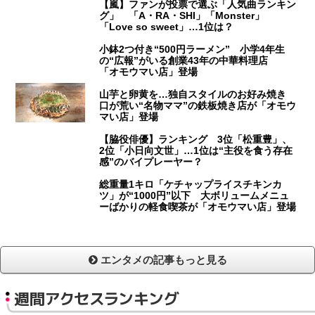
【嵐】ファンが投票で選ぶ「人気曲ランキン
グ」 「A・RA・SHI」「Monster」
「Love so sweet」…1位は？
小鉢2つ付き“500円ラーメン” 小学4年生
の“広報”がいる創業43年の中華料理店
「オモウマい店」登場
山芋と卵黄を…独自スタイルのお好み焼き
口が荒い“名物ママ”の鉄板焼き店が「オモウ
マい店」登場
【脇役俳優】ランキング 3位「松重豊」、
2位「小日向文世」…1位は“主役を食う存在
感”のバイプレーヤー？
総重量1キロ「ケチャップライスチキンカ
ツ」が“1000円”以下 大ボリュームメニュ
ーばかりの軽食喫茶が「オモウマい店」登場
エンタメの記事もっと見る
週間アクセスランキング