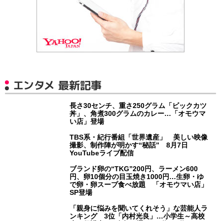
エンタメ 最新記事
長さ30センチ、重さ250グラム「ビックカツ
丼」、角煮300グラムのカレー…「オモウマ
い店」登場
TBS系・紀行番組「世界遺産」 美しい映像
撮影、制作陣が明かす“秘話” 8月7日
YouTubeライブ配信
ブランド卵の“TKG”200円、ラーメン600
円、卵10個分の目玉焼き1000円…生卵・ゆ
で卵・卵スープ食べ放題 「オモウマい店」
SP登場
「親身に悩みを聞いてくれそう」な芸能人ラ
ンキング 3位「内村光良」…小学生～高校