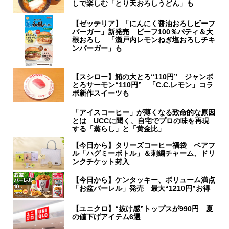
しで楽しむ「とり天おろしうどん」も
【ゼッテリア】「にんにく醤油おろしビーフ
バーガー」新発売 ビーフ100％パティ＆大
根おろし 「瀬戸内レモンねぎ塩おろしチキ
ンバーガー」も
【スシロー】鮪の大とろ“110円” ジャンボ
とろサーモン“110円” 「C.C.レモン」コラ
ボ新作スイーツも
「アイスコーヒー」が薄くなる致命的な原因
とは UCCに聞く、自宅でプロの味を再現
する「蒸らし」と「黄金比」
【今日から】タリーズコーヒー福袋 ベアフ
ル「ハグミーボトル」＆刺繍チャーム、ドリ
ンクチケット封入
【今日から】ケンタッキー、ボリューム満点
「お盆バーレル」発売 最大“1210円”お得
【ユニクロ】“抜け感”トップスが990円 夏
の値下げアイテム6選