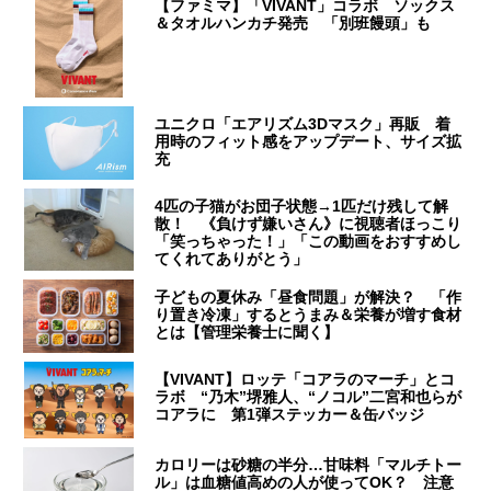
【ファミマ】「VIVANT」コラボ ソックス
＆タオルハンカチ発売 「別班饅頭」も
ユニクロ「エアリズム3Dマスク」再販 着
用時のフィット感をアップデート、サイズ拡
充
4匹の子猫がお団子状態→1匹だけ残して解
散！ 《負けず嫌いさん》に視聴者ほっこり
「笑っちゃった！」「この動画をおすすめし
てくれてありがとう」
子どもの夏休み「昼食問題」が解決？ 「作
り置き冷凍」するとうまみ＆栄養が増す食材
とは【管理栄養士に聞く】
【VIVANT】ロッテ「コアラのマーチ」とコ
ラボ “乃木”堺雅人、“ノコル”二宮和也らが
コアラに 第1弾ステッカー＆缶バッジ
カロリーは砂糖の半分…甘味料「マルチトー
ル」は血糖値高めの人が使ってOK？ 注意