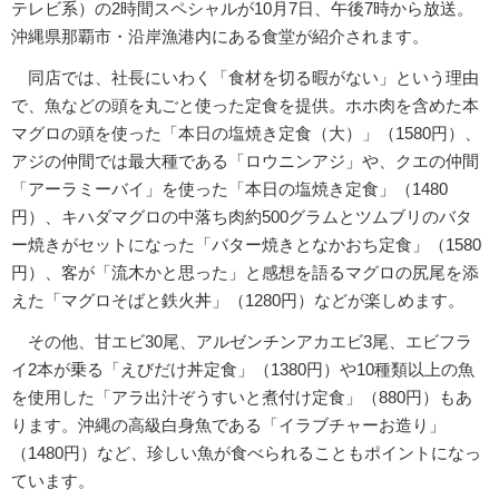
テレビ系）の2時間スペシャルが10月7日、午後7時から放送。
沖縄県那覇市・沿岸漁港内にある食堂が紹介されます。
同店では、社長にいわく「食材を切る暇がない」という理由
で、魚などの頭を丸ごと使った定食を提供。ホホ肉を含めた本
マグロの頭を使った「本日の塩焼き定食（大）」（1580円）、
アジの仲間では最大種である「ロウニンアジ」や、クエの仲間
「アーラミーバイ」を使った「本日の塩焼き定食」（1480
円）、キハダマグロの中落ち肉約500グラムとツムブリのバタ
ー焼きがセットになった「バター焼きとなかおち定食」（1580
円）、客が「流木かと思った」と感想を語るマグロの尻尾を添
えた「マグロそばと鉄火丼」（1280円）などが楽しめます。
その他、甘エビ30尾、アルゼンチンアカエビ3尾、エビフラ
イ2本が乗る「えびだけ丼定食」（1380円）や10種類以上の魚
を使用した「アラ出汁ぞうすいと煮付け定食」（880円）もあ
ります。沖縄の高級白身魚である「イラブチャーお造り」
（1480円）など、珍しい魚が食べられることもポイントになっ
ています。