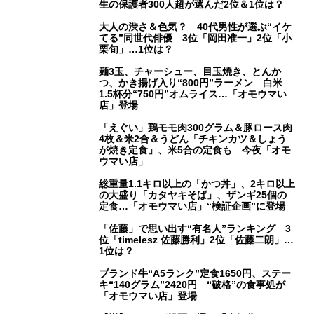
生の保護者300人超が選んだ2位＆1位は？
大人の渋さ＆色気？ 40代男性が選ぶ“イケ
てる”同世代俳優 3位「岡田准一」2位「小
栗旬」…1位は？
麺3玉、チャーシュー、目玉焼き、とんか
つ、かき揚げ入り“800円”ラーメン 白米
1.5杯分“750円”オムライス…「オモウマい
店」登場
「えぐい」鶏モモ肉300グラム＆豚ロース肉
4枚＆米2合＆うどん「チキンカツ＆しょう
が焼き定食」、米5合の定食も 今夜「オモ
ウマい店」
総重量1.1キロ以上の「かつ丼」、2キロ以上
の大盛り「カタヤキそば」、ザンギ25個の
定食…「オモウマい店」“検証企画”に登場
「佐藤」で思い出す“有名人”ランキング 3
位「timelesz 佐藤勝利」2位「佐藤二朗」…
1位は？
ブランド牛“A5ランク”定食1650円、ステー
キ“140グラム”2420円 “破格”の食事処が
「オモウマい店」登場