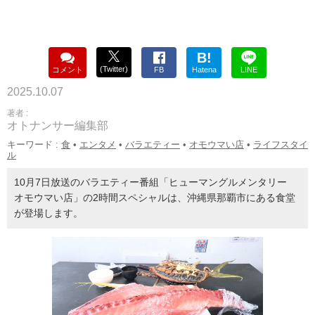
B!
(Twitter)
コメント
FB
Hatena
LINE
2025.10.07
著者 :
オトナンサー編集部
キーワード :
食
•
エンタメ
•
バラエティー
•
オモウマい店
•
ライフスタイ
ル
10月7日放送のバラエティー番組「ヒューマングルメンタリー
オモウマい店」の2時間スペシャルは、沖縄県那覇市にある食堂
が登場します。