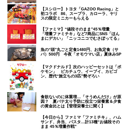
【スシロー】トヨタ「GAZOO Racing」と
初コラボ 86、スープラ、カローラ、ヤリ
スの限定ミニカーもらえる
【ファミマ】“値段そのまま”45％増量
「増量ファミチキ」など7商品にSNS「ほん
まにデカい」「ニッコニコでむさぼってる」
魚の“頭”丸ごと定食1480円、お魚定食（サ
バ）500円 今夜「オモウマい店」夏休みSP
【マクドナルド】次のハッピーセットは「ポ
ケモン」 ピカチュウ、イーブイ、カビゴ
ン、歴代“旅立ちの3匹”勢ぞろい
食欲ないのに体重増…「そうめんだけ」が原
因？ 夏バテ太り予防に役立つ栄養素＆夕食
の黄金比とは【管理栄養士に聞く】
【今日から】ファミマ「ファミチキ」、ハム
サンド、弁当、パスタ…計13種“お値段その
まま 45％増量作戦”