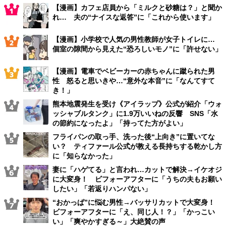
【漫画】カフェ店員から「ミルクと砂糖は？」と聞か
れ… 夫の“ナイスな返答”に「これから使います」
【漫画】小学校で人気の男性教師が女子トイレに…
個室の隙間から見えた“恐ろしいモノ”に「許せない」
【漫画】電車でベビーカーの赤ちゃんに蹴られた男
性 怒ると思いきや…“意外な本音”に「なんてすて
き！」
熊本地震発生を受け《アイラップ》公式が紹介「ウォ
ッシャブルタンク」に1.9万いいねの反響 SNS「水
の節約になったよ」「持ってた方がよい」
フライパンの取っ手、洗った後“上向き”に置いてな
い？ ティファール公式が教える長持ちする乾かし方
に「知らなかった」
妻に「ハゲてる」と言われ…カットで解決→イケオジ
に大変身！ ビフォーアフターに「うちの夫もお願い
したい」「若返りハンパない」
“おかっぱ”に悩む男性→バッサリカットで大変身！
ビフォーアフターに「え、同じ人！？」「かっこい
い」「爽やかすぎる～」大絶賛の声