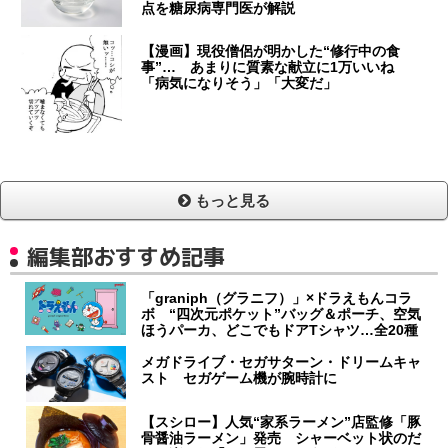
点を糖尿病専門医が解説
【漫画】現役僧侶が明かした“修行中の食
事”… あまりに質素な献立に1万いいね
「病気になりそう」「大変だ」
もっと見る
編集部おすすめ記事
「graniph（グラニフ）」×ドラえもんコラ
ボ “四次元ポケット”バッグ＆ポーチ、空気
ほうパーカ、どこでもドアTシャツ…全20種
メガドライブ・セガサターン・ドリームキャ
スト セガゲーム機が腕時計に
【スシロー】人気“家系ラーメン”店監修「豚
骨醤油ラーメン」発売 シャーベット状のだ