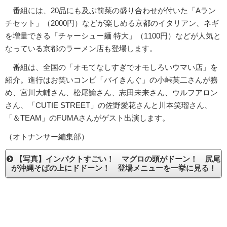
番組には、20品にも及ぶ前菜の盛り合わせが付いた「Aラン
チセット」（2000円）などが楽しめる京都のイタリアン、ネギ
を増量できる「チャーシュー麺 特大」（1100円）などが人気と
なっている京都のラーメン店も登場します。
番組は、全国の「オモてなしすぎでオモしろいウマい店」を
紹介。進行はお笑いコンビ「バイきんぐ」の小峠英二さんが務
め、宮川大輔さん、松尾諭さん、志田未来さん、ウルフアロン
さん、「CUTIE STREET」の佐野愛花さんと川本笑瑠さん、
「＆TEAM」のFUMAさんがゲスト出演します。
（オトナンサー編集部）
【写真】インパクトすごい！ マグロの頭がドーン！ 尻尾
が沖縄そばの上にドドーン！ 登場メニューを一挙に見る！