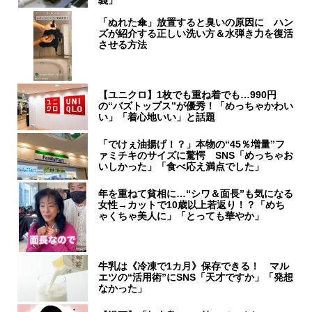
義」
「ぬれた傘」放置すると臭いの原因に ハン
ズが紹介する正しい洗い方＆水弾き力を復活
させる方法
【ユニクロ】1枚でも重ね着でも…990円
の“バズトップス”が優秀！「めっちゃかわい
い」「着心地いい」と話題
「でけぇ油揚げ！？」本物の“45％増量”フ
ァミチキのサイズに驚愕 SNS「めっちゃお
いしかった」「食べ応え満点でした」
年を重ねて貧相に…“シワ＆面長”も気になる
女性→カットで10歳以上若返り！？「めち
ゃくちゃ美人に」「とっても華やか」
牛乳は《冷凍で1カ月》保存できる！ マル
エツの“活用術”にSNS「天才ですか」「発想
なかった」