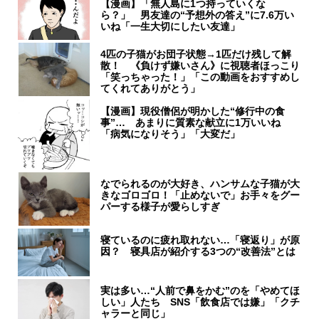
【漫画】「無人島に1つ持っていくな
ら？」 男友達の“予想外の答え”に7.6万い
いね「一生大切にしたい友達」
4匹の子猫がお団子状態→1匹だけ残して解
散！ 《負けず嫌いさん》に視聴者ほっこり
「笑っちゃった！」「この動画をおすすめし
てくれてありがとう」
【漫画】現役僧侶が明かした“修行中の食
事”… あまりに質素な献立に1万いいね
「病気になりそう」「大変だ」
なでられるのが大好き、ハンサムな子猫が大
きなゴロゴロ！「止めないで」お手々をグー
パーする様子が愛らしすぎ
寝ているのに疲れ取れない…「寝返り」が原
因？ 寝具店が紹介する3つの“改善法”とは
実は多い…“人前で鼻をかむ”のを「やめてほ
しい」人たち SNS「飲食店では嫌」「クチ
ャラーと同じ」