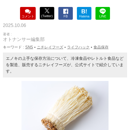
B!
(Twitter)
コメント
FB
Hatena
LINE
2025.10.06
著者 :
オトナンサー編集部
キーワード :
SNS
•
ニチレイフーズ
•
ライフハック
•
食品保存
エノキの上手な保存方法について、冷凍食品やレトルト食品など
を製造、販売するニチレイフーズが、公式サイトで紹介していま
す。