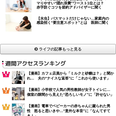
マりやすい“隠れ浪費”ワースト1位とは？
赤字防ぐコツを節約アドバイザーに聞く
【水虫】バスマットだけじゃない…家庭内の
感染招く“要注意スポット”とは 医師に聞く
ライフの記事もっと見る
週間アクセスランキング
【漫画】カフェ店員から「ミルクと砂糖は？」と聞か
れ… 夫の“ナイスな返答”に「これから使います」
【漫画】小学校で人気の男性教師が女子トイレに…
個室の隙間から見えた“恐ろしいモノ”に「許せない」
【漫画】電車でベビーカーの赤ちゃんに蹴られた男
性 怒ると思いきや…“意外な本音”に「なんてすて
き！」