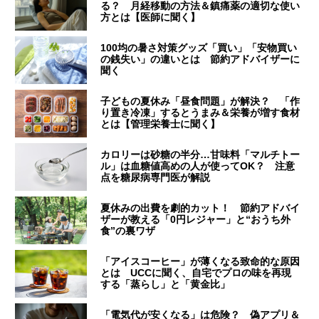
る？ 月経移動の方法＆鎮痛薬の適切な使い
方とは【医師に聞く】
100均の暑さ対策グッズ「買い」「安物買い
の銭失い」の違いとは 節約アドバイザーに
聞く
子どもの夏休み「昼食問題」が解決？ 「作
り置き冷凍」するとうまみ＆栄養が増す食材
とは【管理栄養士に聞く】
カロリーは砂糖の半分…甘味料「マルチトー
ル」は血糖値高めの人が使ってOK？ 注意
点を糖尿病専門医が解説
夏休みの出費を劇的カット！ 節約アドバイ
ザーが教える「0円レジャー」と“おうち外
食”の裏ワザ
「アイスコーヒー」が薄くなる致命的な原因
とは UCCに聞く、自宅でプロの味を再現
する「蒸らし」と「黄金比」
「電気代が安くなる」は危険？ 偽アプリ＆