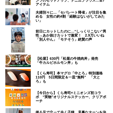
ンツのセットアップ、デニムブラウス…全7
アイテム
夫婦別々に…「セパレート帰省」が注目を集
める 女性の約4割「経験はないがしてみた
い」
前日にカットしたのに…“しっくりこない”男
性→あか抜けカットで激変！ 2.9万いいね
「別人やん」「モテそう」絶賛の声
【松屋】630円「松屋の牛焼肉丼」発売
「牛カルビホルモン丼」も
【くら寿司】本マグロ「中とろ」特別価格
110円 5日間限定＆一皿“無料” 「大と
ろ」も
【今日から】くら寿司×ミニオンズ初コラ
ボ “実物”オリジナルステッカー、クリアポ
ーチ
後ろ足で立って歩く子猫、見事なターンを決