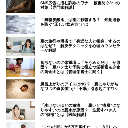
SNS広告に潜む詐欺のワナ… 被害防ぐ3つの
対策【専門家解説】
「無糖炭酸水」は歯に影響する？ 知覚過敏
を防ぐ“正しい飲み方”とは
夏の旅行や帰省で「身近な人と衝突」するの
はなぜ？ 解決テクニックを心理カウンセラ
ーが解説
食欲ないのに体重増…「そうめんだけ」が原
因？ 夏バテ太り予防に役立つ栄養素＆夕食
の黄金比とは【管理栄養士に聞く】
風呂上がりのアイスはNG？ 夏にやりがち
な“3つの食習慣”が「不眠」引き起こすワケ
「歩けないほどの激痛」 暑いと“痛風”にな
りやすいのは脱水が原因？ 注意すべき人
の“特徴”とは【医師解説】
「いつの間にか5万円消えた…」 8月にハ