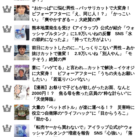
“おかっぱ”に悩む男性→バッサリカットで大変身！
ビフォーアフターに「え、同じ人！？」「かっこい
い」「爽やかすぎる～」大絶賛の声
熊本地震発生を受け《アイラップ》公式が紹介「ウォ
ッシャブルタンク」に1.9万いいねの反響 SNS「水
の節約になったよ」「持ってた方がよい」
前日にカットしたのに…“しっくりこない”男性→あか
抜けカットで激変！ 2.9万いいね「別人やん」「モ
テそう」絶賛の声
妻に「ハゲてる」と言われ…カットで解決→イケオジ
に大変身！ ビフォーアフターに「うちの夫もお願い
したい」「若返りハンパない」
【漫画】お祭りで子どもが欲しがったお面、なんと
2000円！？ 焦る母を救った店員の“粋な計らい”に
「天使降臨」
大量の「ペットボトル」が楽に運べる！？ 災害時に
役立つ自衛隊の“ライフハック”に「目からうろこ」
「助かる」
「転売ヤーから買わないで」アイラップ公式が“ウォ
ッシャブルタンク”増産を報告 SNS「心強い」「落