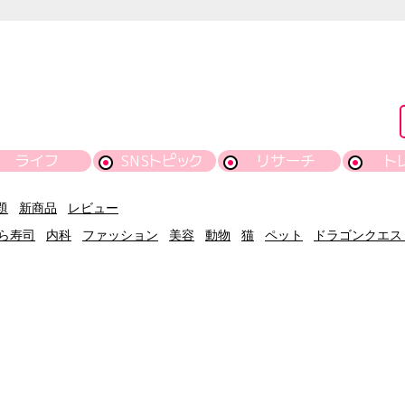
ライフ
SNSトピック
リサーチ
ト
題
新商品
レビュー
ら寿司
内科
ファッション
美容
動物
猫
ペット
ドラゴンクエス