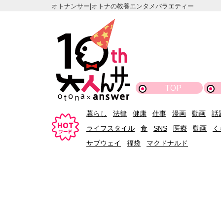
オトナンサー|オトナの教養エンタメバラエティー
TOP
暮らし
法律
健康
仕事
漫画
動画
話
ライフスタイル
食
SNS
医療
動画
く
サブウェイ
福袋
マクドナルド