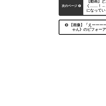
【動画】ど
く……！→
次のページ
になってい
【画像】「えーーーー
ゃん》のビフォーア