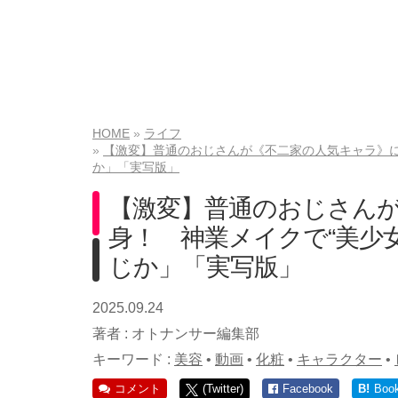
HOME
ライフ
【激変】普通のおじさんが《不二家の人気キャラ》に
か」「実写版」
【激変】普通のおじさん
身！ 神業メイクで“美少
じか」「実写版」
2025.09.24
著者 :
オトナンサー編集部
キーワード :
美容
•
動画
•
化粧
•
キャラクター
•
コメント
(Twitter)
Facebook
B!
Boo