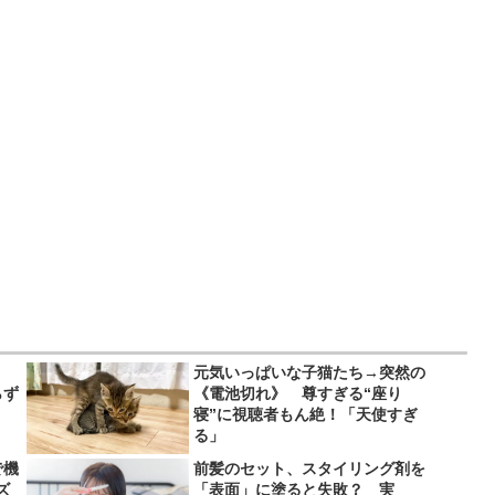
、
元気いっぱいな子猫たち→突然の
らず
《電池切れ》 尊すぎる“座り
寝”に視聴者もん絶！「天使すぎ
る」
で機
前髪のセット、スタイリング剤を
ズ
「表面」に塗ると失敗？ 実