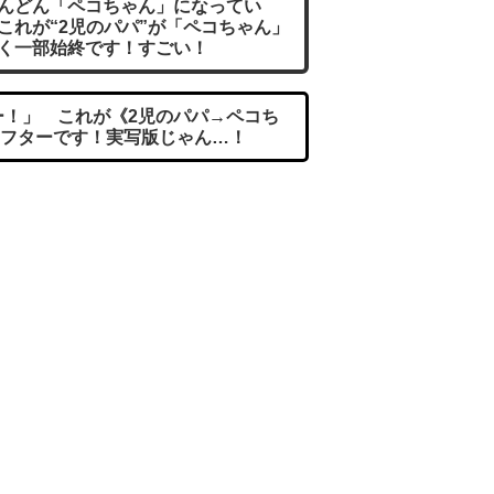
んどん「ペコちゃん」になってい
これが“2児のパパ”が「ペコちゃん」
く一部始終です！すごい！
！」 これが《2児のパパ→ペコち
フターです！実写版じゃん…！