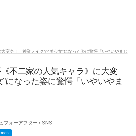
大変身！ 神業メイクで“美少女”になった姿に驚愕「いやいやまじ
が《不二家の人気キャラ》に大変
女”になった姿に驚愕「いやいやま
ビフォーアフター
•
SNS
kmark