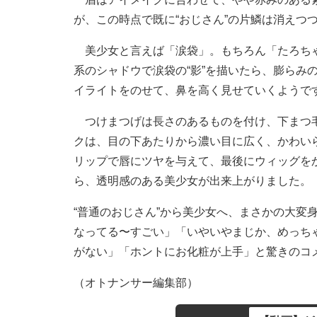
が、この時点で既に“おじさん”の片鱗は消えつ
美少女と言えば「涙袋」。もちろん「たろちゃ
系のシャドウで涙袋の“影”を描いたら、膨らみ
イライトをのせて、鼻を高く見せていくようで
つけまつげは長さのあるものを付け、下まつ毛
クは、目の下あたりから濃い目に広く、かわい
リップで唇にツヤを与えて、最後にウィッグを
ら、透明感のある美少女が出来上がりました。
“普通のおじさん”から美少女へ、まさかの大変
なってる〜すごい」「いやいやまじか、めっち
がない」「ホントにお化粧が上手」と驚きのコ
（オトナンサー編集部）