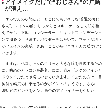
アイメイクだけで“おじさん”の片鱗
が消え…
すっぴんの状態だと、どこにでもいそうな“普通のおじ
さん”。メイクの前にしっかりとスキンケアをして肌を整
えてから、下地、コンシーラー、リキッドファンデーショ
ンで肌をつくります。パウダーをはたいて、マットな滑ら
かフェイスの完成。さあ、ここからペコちゃんに近づけて
いきます。
まずは、ペコちゃんのクリっと大きな瞳を再現するため
に、暗めのカラコンを装着。次に、青みピンクのアイシャ
ドウをまぶたと涙袋にのせていきます。まぶたの方は、目
尻側を幅広めに乗せるのがポイントのようです。さらに目
し濃い色のピンクをオン。黒色のアイライナーを引いた
と、ブラウンで下がり気味に。まだアイメイクだけです