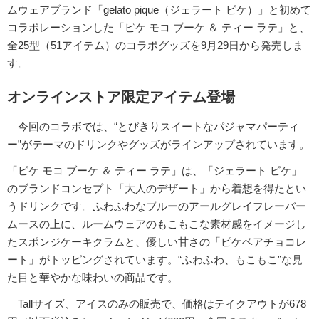
ムウェアブランド「gelato pique（ジェラート ピケ）」と初めて
コラボレーションした「ピケ モコ ブーケ ＆ ティー ラテ」と、
全25型（51アイテム）のコラボグッズを9月29日から発売しま
す。
オンラインストア限定アイテム登場
今回のコラボでは、“とびきりスイートなパジャマパーティ
ー”がテーマのドリンクやグッズがラインアップされています。
「ピケ モコ ブーケ ＆ ティー ラテ」は、「ジェラート ピケ」
のブランドコンセプト「大人のデザート」から着想を得たとい
うドリンクです。ふわふわなブルーのアールグレイフレーバー
ムースの上に、ルームウェアのもこもこな素材感をイメージし
たスポンジケーキクラムと、優しい甘さの「ピケベアチョコレ
ート」がトッピングされています。“ふわふわ、もこもこ”な見
た目と華やかな味わいの商品です。
Tallサイズ、アイスのみの販売で、価格はテイクアウトが678