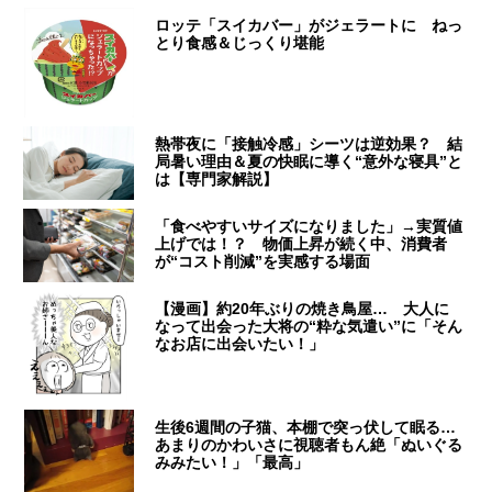
ロッテ「スイカバー」がジェラートに ねっ
とり食感＆じっくり堪能
熱帯夜に「接触冷感」シーツは逆効果？ 結
局暑い理由＆夏の快眠に導く“意外な寝具”と
は【専門家解説】
「食べやすいサイズになりました」→実質値
上げでは！？ 物価上昇が続く中、消費者
が“コスト削減”を実感する場面
【漫画】約20年ぶりの焼き鳥屋… 大人に
なって出会った大将の“粋な気遣い”に「そん
なお店に出会いたい！」
生後6週間の子猫、本棚で突っ伏して眠る…
あまりのかわいさに視聴者もん絶「ぬいぐる
みみたい！」「最高」