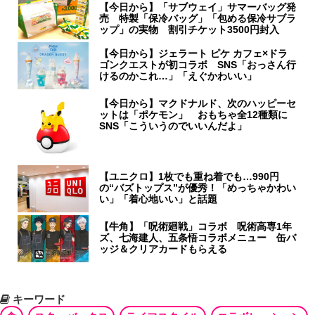
【今日から】「サブウェイ」サマーバッグ発
売 特製「保冷バッグ」「包める保冷サブラ
ップ」の実物 割引チケット3500円封入
【今日から】ジェラート ピケ カフェ×ドラ
ゴンクエストが初コラボ SNS「おっさん行
けるのかこれ…」「えぐかわいい」
【今日から】マクドナルド、次のハッピーセ
ットは「ポケモン」 おもちゃ全12種類に
SNS「こういうのでいいんだよ」
【ユニクロ】1枚でも重ね着でも…990円
の“バズトップス”が優秀！「めっちゃかわい
い」「着心地いい」と話題
【牛角】「呪術廻戦」コラボ 呪術高専1年
ズ、七海建人、五条悟コラボメニュー 缶バ
ッジ＆クリアカードもらえる
キーワード