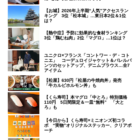
【お城】2026年上半期“人気”アクセスラン
キング 3位「松本城」…東日本2位＆1位
は？
【熱中症】予防に効果的な食材ランキング
3位「鶏むね肉」2位「マグロ」…1位は？
ユニクロ×フランス「コントワー・デ・コト
ニエ」 コーデュロイジャケット＆バレルパ
ンツのセットアップ、デニムブラウス…全7
アイテム
【松屋】630円「松屋の牛焼肉丼」発売
「牛カルビホルモン丼」も
【くら寿司】本マグロ「中とろ」特別価格
110円 5日間限定＆一皿“無料” 「大と
ろ」も
【今日から】くら寿司×ミニオンズ初コラ
ボ “実物”オリジナルステッカー、クリアポ
ーチ