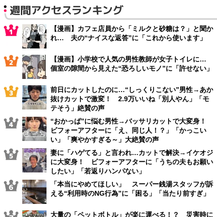
週間アクセスランキング
【漫画】カフェ店員から「ミルクと砂糖は？」と聞か
れ… 夫の“ナイスな返答”に「これから使います」
【漫画】小学校で人気の男性教師が女子トイレに…
個室の隙間から見えた“恐ろしいモノ”に「許せない」
前日にカットしたのに…“しっくりこない”男性→あか
抜けカットで激変！ 2.9万いいね「別人やん」「モ
テそう」絶賛の声
“おかっぱ”に悩む男性→バッサリカットで大変身！
ビフォーアフターに「え、同じ人！？」「かっこい
い」「爽やかすぎる～」大絶賛の声
妻に「ハゲてる」と言われ…カットで解決→イケオジ
に大変身！ ビフォーアフターに「うちの夫もお願い
したい」「若返りハンパない」
「本当にやめてほしい」 スーパー銭湯スタッフが訴
える“利用時のNG行為”に「困る」「当たり前すぎ」
大量の「ペットボトル」が楽に運べる！？ 災害時に