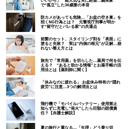
いいから」 能天気な夫に絶望…義実家
で“孤立”した36歳妻の本音
防カメがあっても危険…「お盆の空き巣」を
招くNG行為とは？ 元警視庁刑事が明か
す“留守だとバレる家”の共通点
前髪のセット、スタイリング剤を「表面」に
塗ると失敗？ 実は“内側の根元”が正解…崩
れない整え方とは
旅先で「常用薬」を切らした…薬局で何を伝
える？ “あると助かる情報”とお薬手帳の活
用法とは【薬剤師に聞く】
「休みなのに疲れる」 お盆休み特有の“隠れ
疲労”に注意…3つの解消法とは
飛行機で「モバイルバッテリー」使用禁止
知らずに充電し“発火”したら巨額の賠償責
任？【弁護士解説】
夏の旅行と重なる…「生理」どう乗り切