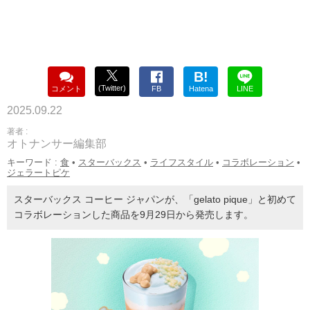
B!
(Twitter)
コメント
FB
Hatena
LINE
2025.09.22
著者 :
オトナンサー編集部
キーワード :
食
•
スターバックス
•
ライフスタイル
•
コラボレーション
•
ジェラートピケ
スターバックス コーヒー ジャパンが、「gelato pique」と初めて
コラボレーションした商品を9月29日から発売します。