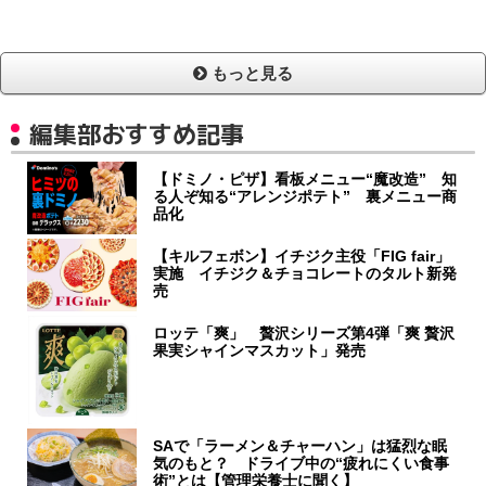
もっと見る
編集部おすすめ記事
【ドミノ・ピザ】看板メニュー“魔改造” 知
る人ぞ知る“アレンジポテト” 裏メニュー商
品化
【キルフェボン】イチジク主役「FIG fair」
実施 イチジク＆チョコレートのタルト新発
売
ロッテ「爽」 贅沢シリーズ第4弾「爽 贅沢
果実シャインマスカット」発売
SAで「ラーメン＆チャーハン」は猛烈な眠
気のもと？ ドライブ中の“疲れにくい食事
術”とは【管理栄養士に聞く】