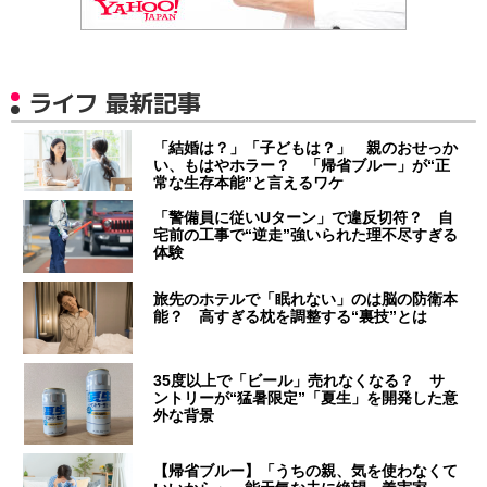
ライフ 最新記事
「結婚は？」「子どもは？」 親のおせっか
い、もはやホラー？ 「帰省ブルー」が“正
常な生存本能”と言えるワケ
「警備員に従いUターン」で違反切符？ 自
宅前の工事で“逆走”強いられた理不尽すぎる
体験
旅先のホテルで「眠れない」のは脳の防衛本
能？ 高すぎる枕を調整する“裏技”とは
35度以上で「ビール」売れなくなる？ サ
ントリーが“猛暑限定”「夏生」を開発した意
外な背景
【帰省ブルー】「うちの親、気を使わなくて