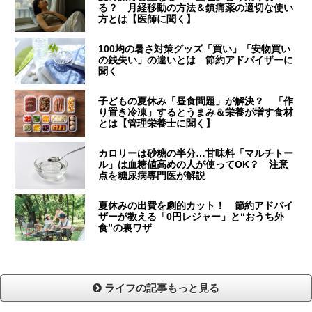
る？ 月経移動の方法＆鎮痛薬の適切な使い
方とは【医師に聞く】
100均の暑さ対策グッズ「買い」「安物買い
の銭失い」の違いとは 節約アドバイザーに
聞く
子どもの夏休み「昼食問題」が解決？ 「作
り置き冷凍」するとうまみ＆栄養が増す食材
とは【管理栄養士に聞く】
カロリーは砂糖の半分…甘味料「マルチトー
ル」は血糖値高めの人が使ってOK？ 注意
点を糖尿病専門医が解説
夏休みの出費を劇的カット！ 節約アドバイ
ザーが教える「0円レジャー」と“おうち外
食”の裏ワザ
ライフの記事もっと見る