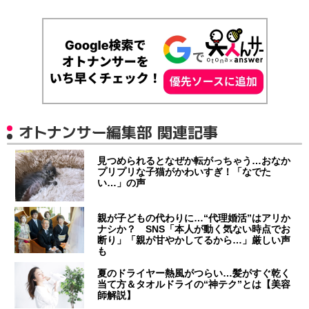
オトナンサー編集部 関連記事
見つめられるとなぜか転がっちゃう…おなか
プリプリな子猫がかわいすぎ！「なでた
い…」の声
親が子どもの代わりに…“代理婚活”はアリか
ナシか？ SNS「本人が動く気ない時点でお
断り」「親が甘やかしてるから…」厳しい声
も
夏のドライヤー熱風がつらい…髪がすぐ乾く
当て方＆タオルドライの“神テク”とは【美容
師解説】