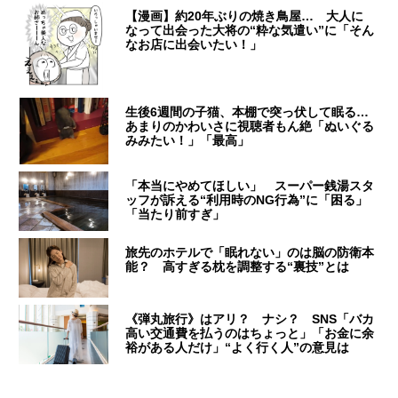
【漫画】約20年ぶりの焼き鳥屋… 大人に
なって出会った大将の“粋な気遣い”に「そん
なお店に出会いたい！」
生後6週間の子猫、本棚で突っ伏して眠る…
あまりのかわいさに視聴者もん絶「ぬいぐる
みみたい！」「最高」
「本当にやめてほしい」 スーパー銭湯スタ
ッフが訴える“利用時のNG行為”に「困る」
「当たり前すぎ」
旅先のホテルで「眠れない」のは脳の防衛本
能？ 高すぎる枕を調整する“裏技”とは
《弾丸旅行》はアリ？ ナシ？ SNS「バカ
高い交通費を払うのはちょっと」「お金に余
裕がある人だけ」“よく行く人”の意見は