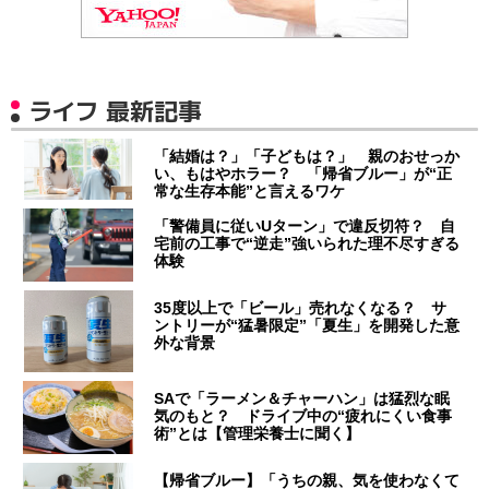
ライフ 最新記事
「結婚は？」「子どもは？」 親のおせっか
い、もはやホラー？ 「帰省ブルー」が“正
常な生存本能”と言えるワケ
「警備員に従いUターン」で違反切符？ 自
宅前の工事で“逆走”強いられた理不尽すぎる
体験
35度以上で「ビール」売れなくなる？ サ
ントリーが“猛暑限定”「夏生」を開発した意
外な背景
SAで「ラーメン＆チャーハン」は猛烈な眠
気のもと？ ドライブ中の“疲れにくい食事
術”とは【管理栄養士に聞く】
【帰省ブルー】「うちの親、気を使わなくて