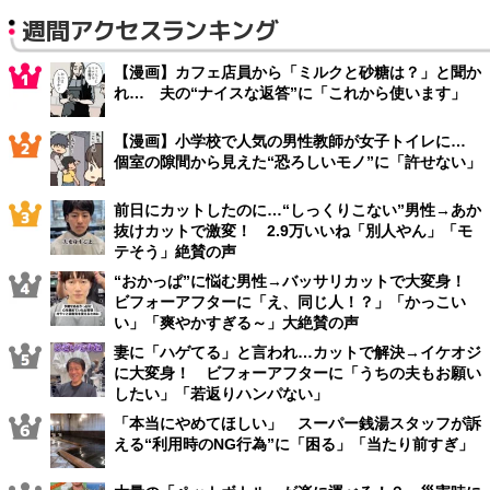
週間アクセスランキング
【漫画】カフェ店員から「ミルクと砂糖は？」と聞か
れ… 夫の“ナイスな返答”に「これから使います」
【漫画】小学校で人気の男性教師が女子トイレに…
個室の隙間から見えた“恐ろしいモノ”に「許せない」
前日にカットしたのに…“しっくりこない”男性→あか
抜けカットで激変！ 2.9万いいね「別人やん」「モ
テそう」絶賛の声
“おかっぱ”に悩む男性→バッサリカットで大変身！
ビフォーアフターに「え、同じ人！？」「かっこい
い」「爽やかすぎる～」大絶賛の声
妻に「ハゲてる」と言われ…カットで解決→イケオジ
に大変身！ ビフォーアフターに「うちの夫もお願い
したい」「若返りハンパない」
「本当にやめてほしい」 スーパー銭湯スタッフが訴
える“利用時のNG行為”に「困る」「当たり前すぎ」