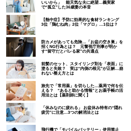
いいから」 能天気な夫に絶望…義実家
で“孤立”した36歳妻の本音
【熱中症】予防に効果的な食材ランキング
3位「鶏むね肉」2位「マグロ」…1位は？
防カメがあっても危険…「お盆の空き巣」を
招くNG行為とは？ 元警視庁刑事が明か
す“留守だとバレる家”の共通点
前髪のセット、スタイリング剤を「表面」に
塗ると失敗？ 実は“内側の根元”が正解…崩
れない整え方とは
旅先で「常用薬」を切らした…薬局で何を伝
える？ “あると助かる情報”とお薬手帳の活
用法とは【薬剤師に聞く】
「休みなのに疲れる」 お盆休み特有の“隠れ
疲労”に注意…3つの解消法とは
飛行機で「モバイルバッテリー」使用禁止