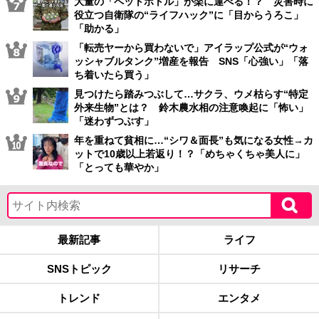
大量の「ペットボトル」が楽に運べる！？ 災害時に
役立つ自衛隊の“ライフハック”に「目からうろこ」
「助かる」
「転売ヤーから買わないで」アイラップ公式が“ウォ
ッシャブルタンク”増産を報告 SNS「心強い」「落
ち着いたら買う」
見つけたら踏みつぶして…サクラ、ウメ枯らす“特定
外来生物”とは？ 鈴木農水相の注意喚起に「怖い」
「迷わずつぶす」
年を重ねて貧相に…“シワ＆面長”も気になる女性→カ
ットで10歳以上若返り！？「めちゃくちゃ美人に」
「とっても華やか」
最新記事
ライフ
SNSトピック
リサーチ
トレンド
エンタメ