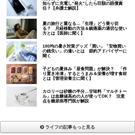
知らずに充電し“発火”したら巨額の賠償責
任？【弁護士解説】
夏の旅行と重なる…「生理」どう乗り切
る？ 月経移動の方法＆鎮痛薬の適切な使い
方とは【医師に聞く】
100均の暑さ対策グッズ「買い」「安物買い
の銭失い」の違いとは 節約アドバイザーに
聞く
子どもの夏休み「昼食問題」が解決？ 「作
り置き冷凍」するとうまみ＆栄養が増す食材
とは【管理栄養士に聞く】
カロリーは砂糖の半分…甘味料「マルチトー
ル」は血糖値高めの人が使ってOK？ 注意
点を糖尿病専門医が解説
ライフの記事もっと見る