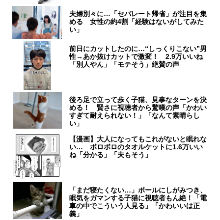
夫婦別々に…「セパレート帰省」が注目を集
める 女性の約4割「経験はないがしてみた
い」
前日にカットしたのに…“しっくりこない”男
性→あか抜けカットで激変！ 2.9万いいね
「別人やん」「モテそう」絶賛の声
後ろ足で立って歩く子猫、見事なターンを決
める！ 賢さに視聴者から驚嘆の声「かわい
すぎて耐えられない！」「なんて素晴らし
い」
【漫画】大人になってもこれがないと眠れな
い… ボロボロのタオルケットに1.6万いい
ね「分かる」「夫もそう」
「まだ寝たくない…」ポールにしがみつき、
眠気をガマンする子猫に視聴者もん絶！「電
車の中でこういう人見る」「かわいいは正
義」