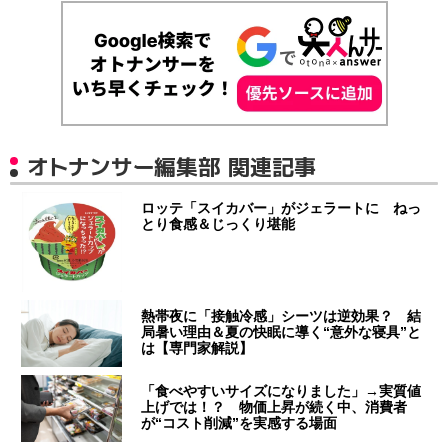
オトナンサー編集部 関連記事
ロッテ「スイカバー」がジェラートに ねっ
とり食感＆じっくり堪能
熱帯夜に「接触冷感」シーツは逆効果？ 結
局暑い理由＆夏の快眠に導く“意外な寝具”と
は【専門家解説】
「食べやすいサイズになりました」→実質値
上げでは！？ 物価上昇が続く中、消費者
が“コスト削減”を実感する場面