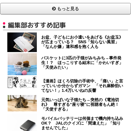
もっと見る
編集部おすすめ記事
お盆、子どもにお小遣いをあげる《お盆玉》
が広まっている？ SNS「知らない風習」
「なんか嫌」違和感を抱く人も
バスケットに3匹の子猫がみちみち→事件発
生！？ ほっこりする結末に「かわいすぎ」
「天使みたい」
【漫画】ほくろ切除の手術中、「痛い」と言
っていいか分からずガマン 「それ麻酔効い
てない！」1.4万いいねの反響
元気いっぱいな子猫たち→突然の《電池切
れ》 尊すぎる“座り寝”に視聴者もん絶！
「天使すぎる」
モバイルバッテリーは何個まで機内持ち込み
OK？ JALのクイズに「間違えた」「知り
ませんでした」