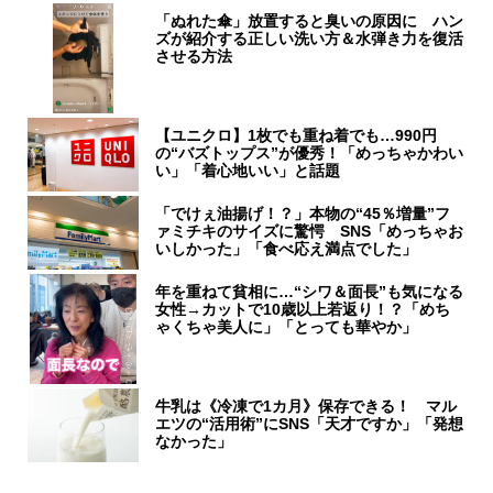
「ぬれた傘」放置すると臭いの原因に ハン
ズが紹介する正しい洗い方＆水弾き力を復活
させる方法
【ユニクロ】1枚でも重ね着でも…990円
の“バズトップス”が優秀！「めっちゃかわい
い」「着心地いい」と話題
「でけぇ油揚げ！？」本物の“45％増量”フ
ァミチキのサイズに驚愕 SNS「めっちゃお
いしかった」「食べ応え満点でした」
年を重ねて貧相に…“シワ＆面長”も気になる
女性→カットで10歳以上若返り！？「めち
ゃくちゃ美人に」「とっても華やか」
牛乳は《冷凍で1カ月》保存できる！ マル
エツの“活用術”にSNS「天才ですか」「発想
なかった」