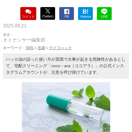
B!
(Twitter)
コメント
FB
Hatena
LINE
2025.09.21
著者 :
オトナンサー編集部
キーワード :
SNS
•
洗濯
•
ライフハック
ハッカ油の誤った使い方が原因で火事が起きる危険性があるとし
て、宅配クリーニング「coco－ara（ココアラ）」の公式インス
タグラムアカウントが、注意を呼び掛けています。