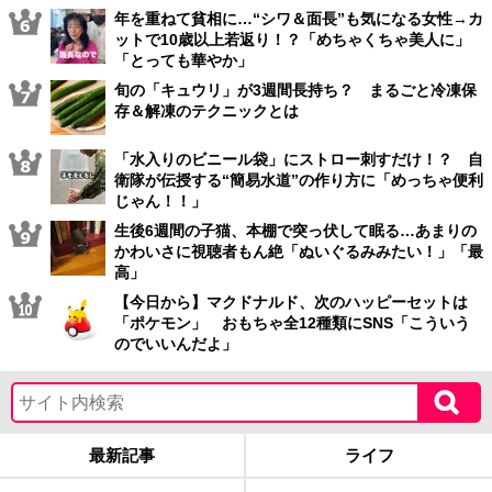
年を重ねて貧相に…“シワ＆面長”も気になる女性→カ
ットで10歳以上若返り！？「めちゃくちゃ美人に」
「とっても華やか」
旬の「キュウリ」が3週間長持ち？ まるごと冷凍保
存＆解凍のテクニックとは
「水入りのビニール袋」にストロー刺すだけ！？ 自
衛隊が伝授する“簡易水道”の作り方に「めっちゃ便利
じゃん！！」
生後6週間の子猫、本棚で突っ伏して眠る…あまりの
かわいさに視聴者もん絶「ぬいぐるみみたい！」「最
高」
【今日から】マクドナルド、次のハッピーセットは
「ポケモン」 おもちゃ全12種類にSNS「こういう
のでいいんだよ」
最新記事
ライフ