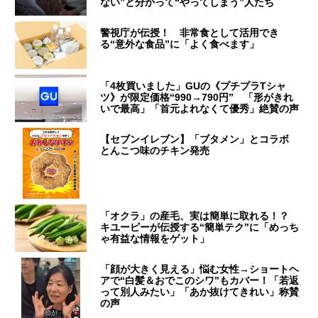
ない”と分かって“やってしまう”人たち
警視庁が伝授！ 非常食として活用でき
る“意外な食品”に「よく食べます」
「4枚買いました」GUの《プチプラTシャ
ツ》が限定価格“990→790円” 「形がきれ
いで最高」「首元よれなくて優秀」絶賛の声
【セブンイレブン】「ブタメン」とコラボ
とんこつ味のチキン発売
「オクラ」の産毛、実は簡単に取れる！？
キユーピーが伝授する“簡単テク”に「めっち
ゃ有益な情報をゲット」
「顔が大きく見える」悩む女性→ショートヘ
アで“白髪＆おでこのシワ”もカバー！「若返
って別人みたい」「あか抜けてきれい」称賛
の声