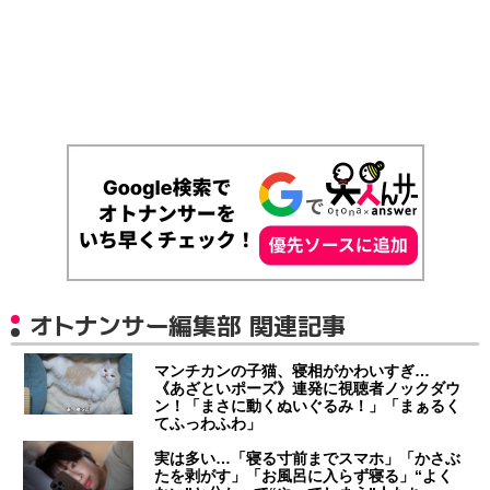
オトナンサー編集部 関連記事
マンチカンの子猫、寝相がかわいすぎ…
《あざといポーズ》連発に視聴者ノックダウ
ン！「まさに動くぬいぐるみ！」「まぁるく
てふっわふわ」
実は多い…「寝る寸前までスマホ」「かさぶ
たを剥がす」「お風呂に入らず寝る」“よく