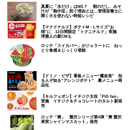
真夏に「水だけ」はNG？ 朝のだし、みそ
汁が「熱中症」防ぐ理由とは…管理栄養士に
聞く火を使わない時短レシピ
【マクドナルド】ポテトM・Lサイズ“お
得”に 12日間限定「トクニナルド」実施
堺雅人の新CMも
ロッテ「スイカバー」がジェラートに ねっ
とり食感＆じっくり堪能
【ドミノ・ピザ】看板メニュー“魔改造” 知
る人ぞ知る“アレンジポテト” 裏メニュー商
品化
【キルフェボン】イチジク主役「FIG fair」
実施 イチジク＆チョコレートのタルト新発
売
ロッテ「爽」 贅沢シリーズ第4弾「爽 贅沢
果実シャインマスカット」発売