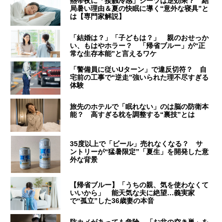
熱帯夜に「接触冷感」シーツは逆効果？ 結
局暑い理由＆夏の快眠に導く“意外な寝具”と
は【専門家解説】
「結婚は？」「子どもは？」 親のおせっか
い、もはやホラー？ 「帰省ブルー」が“正
常な生存本能”と言えるワケ
「警備員に従いUターン」で違反切符？ 自
宅前の工事で“逆走”強いられた理不尽すぎる
体験
旅先のホテルで「眠れない」のは脳の防衛本
能？ 高すぎる枕を調整する“裏技”とは
35度以上で「ビール」売れなくなる？ サ
ントリーが“猛暑限定”「夏生」を開発した意
外な背景
【帰省ブルー】「うちの親、気を使わなくて
いいから」 能天気な夫に絶望…義実家
で“孤立”した36歳妻の本音
防カメがあっても危険…「お盆の空き巣」を