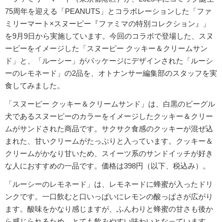
75周年を迎える「PEANUTS」とコラボレーションした「ファ
ミリーマート×スヌーピー『ファミマの特別コレクション』」
を9月9日から実施しています。今回のコラボで登場した、スヌ
ーピーをイメージした「スヌーピー クッキー＆クリームサン
ド」と、「ルーシー」がパッケージにデザインされた「ルーシ
ーのレモネード」の2品を、オトナンサー編集部のスタッフを実
食してみました。
「スヌーピー クッキー＆クリームサンド」は、白黒のビーグル
犬であるスヌーピーのカラーをイメージしたクッキー＆クリー
ムがサンドされた商品です。サクサク食感のクッキーが混ぜ込
まれた、甘いクリームがたっぷりと入っています。クッキー＆
クリームがかなり甘いため、スイーツ系のサンドイッチが好き
な人におすすめの一品です。価格は398円（以下、税込み）。
「ルーシーのレモネード」は、レモネードに蜂蜜が入ったドリ
ンクです。一口飲むと口いっぱいにレモンの酸っぱさが広がり
ます。酸味をかなり感じますが、ふんわりと蜂蜜の甘さも後か
ら感じられるため、とても飲みやすい味わいとなっています。