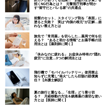
招くNG行為とは？ 元警視庁刑事が明か
す“留守だとバレる家”の共通点
前髪のセット、スタイリング剤を「表面」に
塗ると失敗？ 実は“内側の根元”が正解…崩
れない整え方とは
旅先で「常用薬」を切らした…薬局で何を伝
える？ “あると助かる情報”とお薬手帳の活
用法とは【薬剤師に聞く】
「休みなのに疲れる」 お盆休み特有の“隠れ
疲労”に注意…3つの解消法とは
飛行機で「モバイルバッテリー」使用禁止
知らずに充電し“発火”したら巨額の賠償責
任？【弁護士解説】
夏の旅行と重なる…「生理」どう乗り切
る？ 月経移動の方法＆鎮痛薬の適切な使い
方とは【医師に聞く】