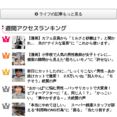
ライフの記事もっと見る
週間アクセスランキング
【漫画】カフェ店員から「ミルクと砂糖は？」と聞か
れ… 夫の“ナイスな返答”に「これから使います」
【漫画】小学校で人気の男性教師が女子トイレに…
個室の隙間から見えた“恐ろしいモノ”に「許せない」
前日にカットしたのに…“しっくりこない”男性→あか
抜けカットで激変！ 2.9万いいね「別人やん」「モ
テそう」絶賛の声
“おかっぱ”に悩む男性→バッサリカットで大変身！
ビフォーアフターに「え、同じ人！？」「かっこい
い」「爽やかすぎる～」大絶賛の声
「本当にやめてほしい」 スーパー銭湯スタッフが訴
える“利用時のNG行為”に「困る」「当たり前すぎ」