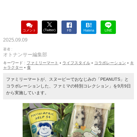
B!
(Twitter)
コメント
FB
Hatena
LINE
2025.09.09
著者 :
オトナンサー編集部
キーワード :
ファミリーマート
•
ライフスタイル
•
コラボレーション
•
キ
ャラクター
•
食
ファミリーマートが、スヌーピーでおなじみの「PEANUTS」と
コラボレーションした、ファミマの特別コレクション」を9月9日
から実施しています。