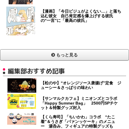
【漫画】「今日ビジュがよくない…」と落ち
込む彼女 自己肯定感を爆上げする彼氏
の“一言”に「最高の彼氏」
もっと見る
編集部おすすめ記事
【松のや】“オレンジソース唐揚げ”定食 ジ
ューシー＆さっぱりの味わい
【サンマルクカフェ】ミニオンズとコラボ
「Happy Summer Bag」 2500円SPチケ
ット＆特製グッズ封入
【くら寿司】「ちいかわ」コラボ “たこ
着”＆うさぎ「パァンッケーキ」のメニュ
ー 湯呑み、フィギュアの特製グッズも