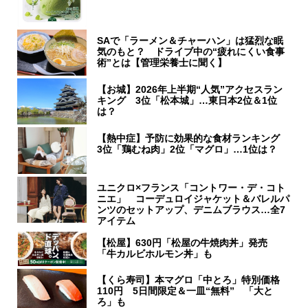
SAで「ラーメン＆チャーハン」は猛烈な眠
気のもと？ ドライブ中の“疲れにくい食事
術”とは【管理栄養士に聞く】
【お城】2026年上半期“人気”アクセスラン
キング 3位「松本城」…東日本2位＆1位
は？
【熱中症】予防に効果的な食材ランキング
3位「鶏むね肉」2位「マグロ」…1位は？
ユニクロ×フランス「コントワー・デ・コト
ニエ」 コーデュロイジャケット＆バレルパ
ンツのセットアップ、デニムブラウス…全7
アイテム
【松屋】630円「松屋の牛焼肉丼」発売
「牛カルビホルモン丼」も
【くら寿司】本マグロ「中とろ」特別価格
110円 5日間限定＆一皿“無料” 「大と
ろ」も