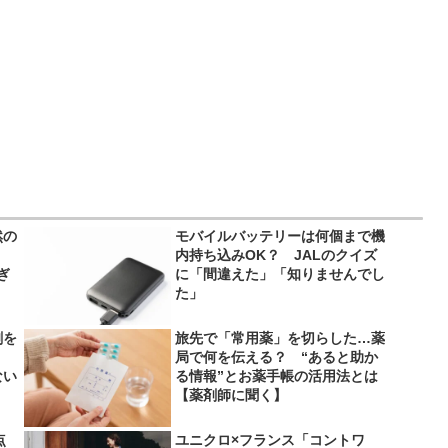
然の
モバイルバッテリーは何個まで機
内持ち込みOK？ JALのクイズ
ぎ
に「間違えた」「知りませんでし
た」
剤を
旅先で「常用薬」を切らした…薬
局で何を伝える？ “あると助か
ない
る情報”とお薬手帳の活用法とは
【薬剤師に聞く】
点
ユニクロ×フランス「コントワ