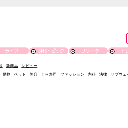
ライフ
SNSトピック
リサーチ
ト
題
新商品
レビュー
動物
ペット
美容
くら寿司
ファッション
内科
法律
サブウェ