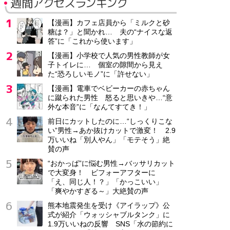
週間アクセスランキング
【漫画】カフェ店員から「ミルクと砂
糖は？」と聞かれ… 夫の“ナイスな返
答”に「これから使います」
【漫画】小学校で人気の男性教師が女
子トイレに… 個室の隙間から見え
た“恐ろしいモノ”に「許せない」
【漫画】電車でベビーカーの赤ちゃん
に蹴られた男性 怒ると思いきや…“意
外な本音”に「なんてすてき！」
前日にカットしたのに…“しっくりこな
い”男性→あか抜けカットで激変！ 2.9
万いいね「別人やん」「モテそう」絶
賛の声
“おかっぱ”に悩む男性→バッサリカット
で大変身！ ビフォーアフターに
「え、同じ人！？」「かっこいい」
「爽やかすぎる～」大絶賛の声
熊本地震発生を受け《アイラップ》公
式が紹介「ウォッシャブルタンク」に
1.9万いいねの反響 SNS「水の節約に