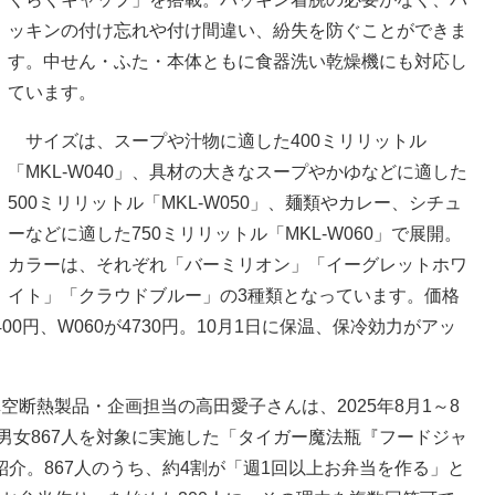
ッキンの付け忘れや付け間違い、紛失を防ぐことができま
す。中せん・ふた・本体ともに食器洗い乾燥機にも対応し
ています。
サイズは、スープや汁物に適した400ミリリットル
「MKL-W040」、具材の大きなスープやかゆなどに適した
500ミリリットル「MKL-W050」、麺類やカレー、シチュ
ーなどに適した750ミリリットル「MKL-W060」で展開。
カラーは、それぞれ「バーミリオン」「イーグレットホワ
イト」「クラウドブルー」の3種類となっています。価格
400円、W060が4730円。10月1日に保温、保冷効力がアッ
。
断熱製品・企画担当の高田愛子さんは、2025年8月1～8
の男女867人を対象に実施した「タイガー魔法瓶『フードジャ
介。867人のうち、約4割が「週1回以上お弁当を作る」と