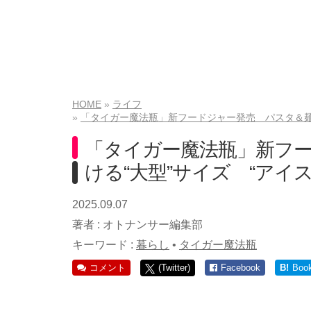
HOME
ライフ
「タイガー魔法瓶」新フードジャー発売 パスタ＆麺類
「タイガー魔法瓶」新フ
ける“大型”サイズ “アイ
2025.09.07
著者 :
オトナンサー編集部
キーワード :
暮らし
•
タイガー魔法瓶
コメント
(Twitter)
Facebook
B!
Boo