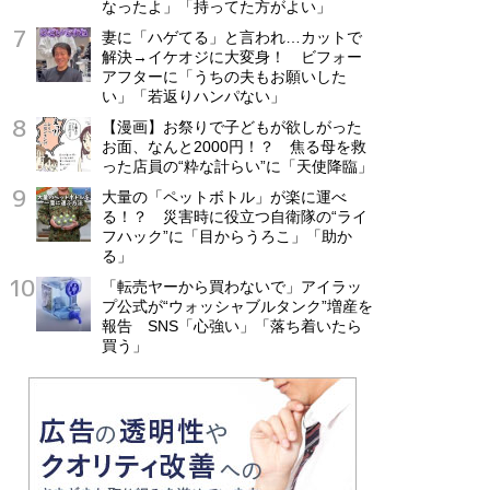
なったよ」「持ってた方がよい」
妻に「ハゲてる」と言われ…カットで
解決→イケオジに大変身！ ビフォー
アフターに「うちの夫もお願いした
い」「若返りハンパない」
【漫画】お祭りで子どもが欲しがった
お面、なんと2000円！？ 焦る母を救
った店員の“粋な計らい”に「天使降臨」
大量の「ペットボトル」が楽に運べ
る！？ 災害時に役立つ自衛隊の“ライ
フハック”に「目からうろこ」「助か
る」
「転売ヤーから買わないで」アイラッ
プ公式が“ウォッシャブルタンク”増産を
報告 SNS「心強い」「落ち着いたら
買う」