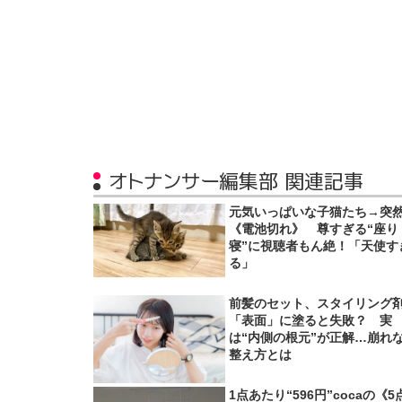
オトナンサー編集部 関連記事
元気いっぱいな子猫たち→突
《電池切れ》 尊すぎる“座り
寝”に視聴者もん絶！「天使す
る」
前髪のセット、スタイリング
「表面」に塗ると失敗？ 実
は“内側の根元”が正解…崩れ
整え方とは
1点あたり“596円”cocaの《5