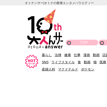
オトナンサー|オトナの教養エンタメバラエティー
TOP
暮らし
法律
健康
仕事
漫画
動画
話
SNS
ライフスタイル
食
動画
猫
医療
産婦人科
マクドナルド
ポケモン