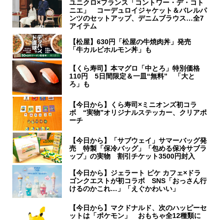
ユニクロ×フランス「コントワー・デ・コト
ニエ」 コーデュロイジャケット＆バレルパ
ンツのセットアップ、デニムブラウス…全7
アイテム
【松屋】630円「松屋の牛焼肉丼」発売
「牛カルビホルモン丼」も
【くら寿司】本マグロ「中とろ」特別価格
110円 5日間限定＆一皿“無料” 「大と
ろ」も
【今日から】くら寿司×ミニオンズ初コラ
ボ “実物”オリジナルステッカー、クリアポ
ーチ
【今日から】「サブウェイ」サマーバッグ発
売 特製「保冷バッグ」「包める保冷サブラ
ップ」の実物 割引チケット3500円封入
【今日から】ジェラート ピケ カフェ×ドラ
ゴンクエストが初コラボ SNS「おっさん行
けるのかこれ…」「えぐかわいい」
【今日から】マクドナルド、次のハッピーセ
ットは「ポケモン」 おもちゃ全12種類に