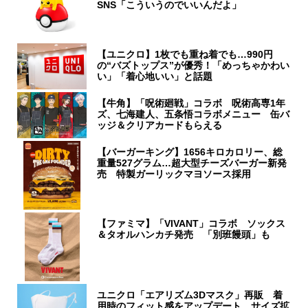
SNS「こういうのでいいんだよ」
【ユニクロ】1枚でも重ね着でも…990円
の“バズトップス”が優秀！「めっちゃかわい
い」「着心地いい」と話題
【牛角】「呪術廻戦」コラボ 呪術高専1年
ズ、七海建人、五条悟コラボメニュー 缶バ
ッジ＆クリアカードもらえる
【バーガーキング】1656キロカロリー、総
重量527グラム…超大型チーズバーガー新発
売 特製ガーリックマヨソース採用
【ファミマ】「VIVANT」コラボ ソックス
＆タオルハンカチ発売 「別班饅頭」も
ユニクロ「エアリズム3Dマスク」再販 着
用時のフィット感をアップデート、サイズ拡