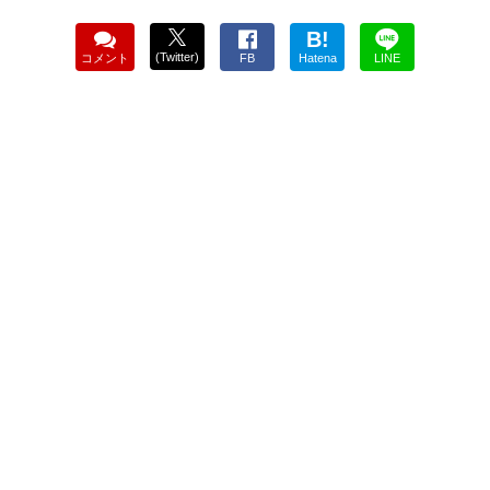
B!
(Twitter)
コメント
FB
Hatena
LINE