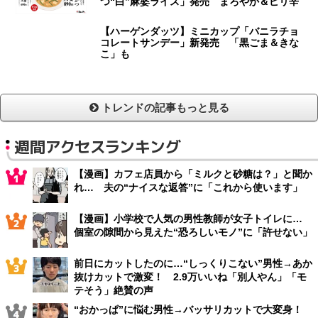
つ“白”麻婆ライス」発売 まろやか＆ピリ辛
【ハーゲンダッツ】ミニカップ「バニラチョ
コレートサンデー」新発売 「黒ごま＆きな
こ」も
トレンドの記事もっと見る
週間アクセスランキング
【漫画】カフェ店員から「ミルクと砂糖は？」と聞か
れ… 夫の“ナイスな返答”に「これから使います」
【漫画】小学校で人気の男性教師が女子トイレに…
個室の隙間から見えた“恐ろしいモノ”に「許せない」
前日にカットしたのに…“しっくりこない”男性→あか
抜けカットで激変！ 2.9万いいね「別人やん」「モ
テそう」絶賛の声
“おかっぱ”に悩む男性→バッサリカットで大変身！