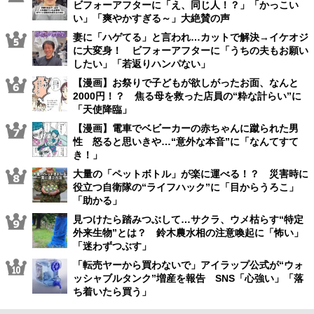
ビフォーアフターに「え、同じ人！？」「かっこい
い」「爽やかすぎる～」大絶賛の声
妻に「ハゲてる」と言われ…カットで解決→イケオジ
に大変身！ ビフォーアフターに「うちの夫もお願い
したい」「若返りハンパない」
【漫画】お祭りで子どもが欲しがったお面、なんと
2000円！？ 焦る母を救った店員の“粋な計らい”に
「天使降臨」
【漫画】電車でベビーカーの赤ちゃんに蹴られた男
性 怒ると思いきや…“意外な本音”に「なんてすて
き！」
大量の「ペットボトル」が楽に運べる！？ 災害時に
役立つ自衛隊の“ライフハック”に「目からうろこ」
「助かる」
見つけたら踏みつぶして…サクラ、ウメ枯らす“特定
外来生物”とは？ 鈴木農水相の注意喚起に「怖い」
「迷わずつぶす」
「転売ヤーから買わないで」アイラップ公式が“ウォ
ッシャブルタンク”増産を報告 SNS「心強い」「落
ち着いたら買う」