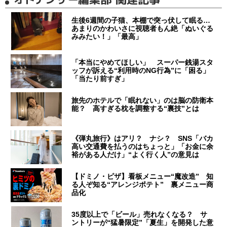
生後6週間の子猫、本棚で突っ伏して眠る…
あまりのかわいさに視聴者もん絶「ぬいぐる
みみたい！」「最高」
「本当にやめてほしい」 スーパー銭湯スタ
ッフが訴える“利用時のNG行為”に「困る」
「当たり前すぎ」
旅先のホテルで「眠れない」のは脳の防衛本
能？ 高すぎる枕を調整する“裏技”とは
《弾丸旅行》はアリ？ ナシ？ SNS「バカ
高い交通費を払うのはちょっと」「お金に余
裕がある人だけ」“よく行く人”の意見は
【ドミノ・ピザ】看板メニュー“魔改造” 知
る人ぞ知る“アレンジポテト” 裏メニュー商
品化
35度以上で「ビール」売れなくなる？ サ
ントリーが“猛暑限定”「夏生」を開発した意