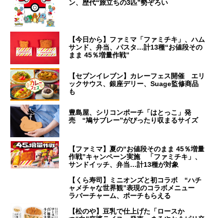
ン、歴代“旅立ちの3匹”勢ぞろい
【今日から】ファミマ「ファミチキ」、ハム
サンド、弁当、パスタ…計13種“お値段その
まま 45％増量作戦”
【セブンイレブン】カレーフェス開催 エリ
ックサウス、銀座デリー、Suage監修商品
も
豊島屋、シリコンポーチ「はとっこ」発
売 “鳩サブレー”がぴったり収まるサイズ
【ファミマ】夏の“お値段そのまま 45％増量
作戦”キャンペーン実施 「ファミチキ」、
サンドイッチ、弁当…計13種が対象
【くら寿司】ミニオンズと初コラボ “ハチ
ャメチャな世界観”表現のコラボメニュー
ラバーチャーム、ポーチもらえる
【松のや】豆乳で仕上げた「ロースか