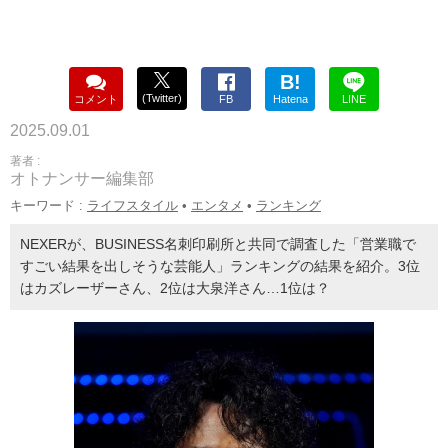
B!
(Twitter)
コメント
FB
Hatena
LINE
2025.09.01
著者 :
オトナンサー編集部
キーワード :
ライフスタイル
•
エンタメ
•
ランキング
NEXERが、BUSINESS名刺印刷所と共同で調査した「営業職で
すごい結果を出しそうな芸能人」ランキングの結果を紹介。3位
はカズレーザーさん、2位は大泉洋さん…1位は？