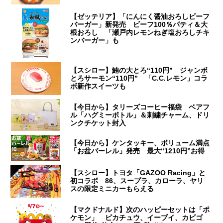
【ゼッテリア】「にんにく醤油おろしビーフ
バーガー」新発売 ビーフ100％パティ＆大
根おろし 「瀬戸内レモンねぎ塩おろしチキ
ンバーガー」も
【スシロー】鮪の大とろ“110円” ジャンボ
とろサーモン“110円” 「C.C.レモン」コラ
ボ新作スイーツも
【今日から】タリーズコーヒー福袋 ベアフ
ル「ハグミーボトル」＆刺繍チャーム、ドリ
ンクチケット封入
【今日から】ケンタッキー、ボリューム満点
「お盆バーレル」発売 最大“1210円”お得
【スシロー】トヨタ「GAZOO Racing」と
初コラボ 86、スープラ、カローラ、ヤリ
スの限定ミニカーもらえる
【マクドナルド】次のハッピーセットは「ポ
ケモン」 ピカチュウ、イーブイ、カビゴ