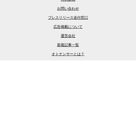
お問い合わせ
プレスリリース送付窓口
広告掲載について
運営会社
新着記事一覧
オトナンサーとは？
プライバシーポリシー
マグミクス
LASISA (らしさ)
乗りものニュース
Merkmal
くるまのニュース
VAGUE
バイクのニュース
自動車カタログ