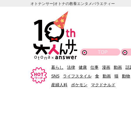
オトナンサー|オトナの教養エンタメバラエティー
TOP
暮らし
法律
健康
仕事
漫画
動画
話
SNS
ライフスタイル
食
動画
猫
動物
産婦人科
ポケモン
マクドナルド