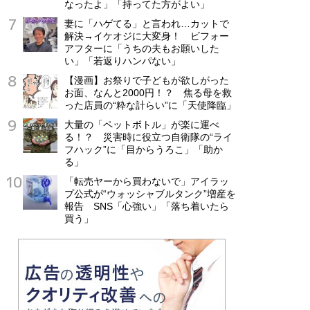
なったよ」「持ってた方がよい」
妻に「ハゲてる」と言われ…カットで
解決→イケオジに大変身！ ビフォー
アフターに「うちの夫もお願いした
い」「若返りハンパない」
【漫画】お祭りで子どもが欲しがった
お面、なんと2000円！？ 焦る母を救
った店員の“粋な計らい”に「天使降臨」
大量の「ペットボトル」が楽に運べ
る！？ 災害時に役立つ自衛隊の“ライ
フハック”に「目からうろこ」「助か
る」
「転売ヤーから買わないで」アイラッ
プ公式が“ウォッシャブルタンク”増産を
報告 SNS「心強い」「落ち着いたら
買う」