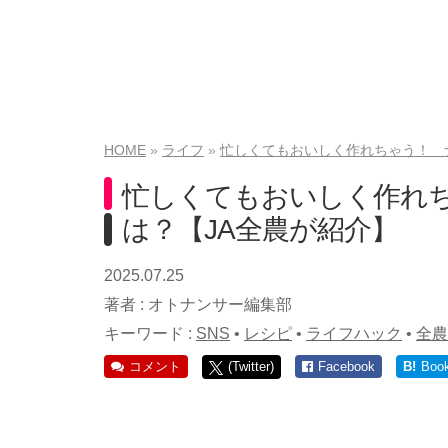
HOME
ライフ
忙しくてもおいしく作れちゃう！ ナ
忙しくてもおいしく作れち
は？【JA全農が紹介】
2025.07.25
著者 :
オトナンサー編集部
キーワード :
SNS
•
レシピ
•
ライフハック
•
全農
コメント
(Twitter)
Facebook
B!
Boo