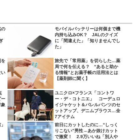
然の
モバイルバッテリーは何個まで機
内持ち込みOK？ JALのクイズ
ぎ
に「間違えた」「知りませんでし
た」
剤を
旅先で「常用薬」を切らした…薬
局で何を伝える？ “あると助か
ない
る情報”とお薬手帳の活用法とは
【薬剤師に聞く】
点
ユニクロ×フランス「コントワ
ピー
ー・デ・コトニエ」 コーデュロ
対象
イジャケット＆バレルパンツのセ
ットアップ、デニムブラウス…全
7アイテム
省」
前日にカットしたのに…“しっく
りこない”男性→あか抜けカット
で激変！ 2.9万いいね「別人や