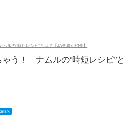
ムルの“時短レシピ”とは？【JA全農が紹介】
ゃう！ ナムルの“時短レシピ”と
kmark