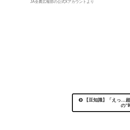
JA全農広報部の公式Xアカウントより
【豆知識】「えっ…超
の“