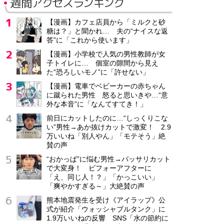
週間アクセスランキング
【漫画】カフェ店員から「ミルクと砂
糖は？」と聞かれ… 夫の“ナイスな返
答”に「これから使います」
【漫画】小学校で人気の男性教師が女
子トイレに… 個室の隙間から見え
た“恐ろしいモノ”に「許せない」
【漫画】電車でベビーカーの赤ちゃん
に蹴られた男性 怒ると思いきや…“意
外な本音”に「なんてすてき！」
前日にカットしたのに…“しっくりこな
い”男性→あか抜けカットで激変！ 2.9
万いいね「別人やん」「モテそう」絶
賛の声
“おかっぱ”に悩む男性→バッサリカット
で大変身！ ビフォーアフターに
「え、同じ人！？」「かっこいい」
「爽やかすぎる～」大絶賛の声
熊本地震発生を受け《アイラップ》公
式が紹介「ウォッシャブルタンク」に
1.9万いいねの反響 SNS「水の節約に