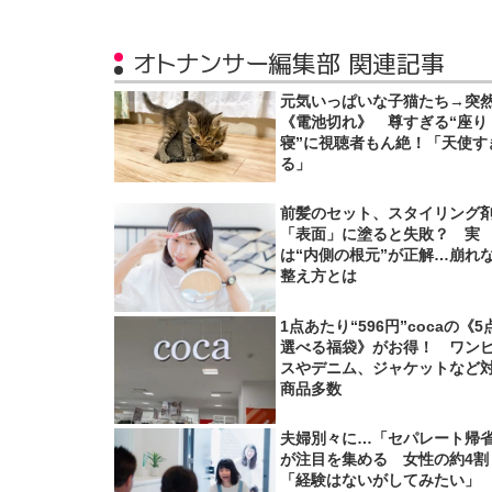
オトナンサー編集部 関連記事
元気いっぱいな子猫たち→突
《電池切れ》 尊すぎる“座り
寝”に視聴者もん絶！「天使す
る」
前髪のセット、スタイリング
「表面」に塗ると失敗？ 実
は“内側の根元”が正解…崩れ
整え方とは
1点あたり“596円”cocaの《5
選べる福袋》がお得！ ワン
スやデニム、ジャケットなど
商品多数
夫婦別々に…「セパレート帰
が注目を集める 女性の約4割
「経験はないがしてみたい」