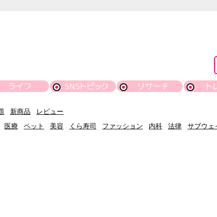
ライフ
SNSトピック
リサーチ
ト
題
新商品
レビュー
医療
ペット
美容
くら寿司
ファッション
内科
法律
サブウェ