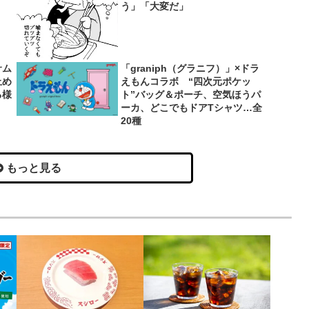
う」「大変だ」
サム
「graniph（グラニフ）」×ドラ
止め
えもんコラボ “四次元ポケッ
る様
ト”バッグ＆ポーチ、空気ほうパ
ーカ、どこでもドアTシャツ…全
20種
もっと見る