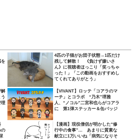
4匹の子猫がお団子状態→1匹だけ
感を
残して解散！ 《負けず嫌いさ
ん》に視聴者ほっこり「笑っちゃ
った！」「この動画をおすすめし
てくれてありがとう」
が解
【VIVANT】ロッテ「コアラのマ
とう
ーチ」とコラボ “乃木”堺雅
管理
人、“ノコル”二宮和也らがコアラ
に 第1弾ステッカー＆缶バッジ
料
【漫画】現役僧侶が明かした“修
めの
行中の食事”… あまりに質素な
尿
献立に1万いいね「病気になりそ