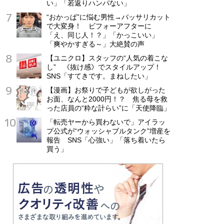
い」「若返りハンパない」
“おかっぱ”に悩む男性→バッサリカット
で大変身！ ビフォーアフターに
「え、同じ人！？」「かっこいい」
「爽やかすぎる～」大絶賛の声
【ユニクロ】スタッフの“人気の着こな
し” 《抜け感》でスタイルアップ！
SNS「すてきです。まねしたい」
【漫画】お祭りで子どもが欲しがった
お面、なんと2000円！？ 焦る母を救
った店員の“粋な計らい”に「天使降臨」
「転売ヤーから買わないで」アイラッ
プ公式が“ウォッシャブルタンク”増産を
報告 SNS「心強い」「落ち着いたら
買う」