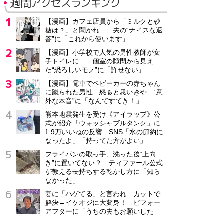
週間アクセスランキング
【漫画】カフェ店員から「ミルクと砂
糖は？」と聞かれ… 夫の“ナイスな返
答”に「これから使います」
【漫画】小学校で人気の男性教師が女
子トイレに… 個室の隙間から見え
た“恐ろしいモノ”に「許せない」
【漫画】電車でベビーカーの赤ちゃん
に蹴られた男性 怒ると思いきや…“意
外な本音”に「なんてすてき！」
熊本地震発生を受け《アイラップ》公
式が紹介「ウォッシャブルタンク」に
1.9万いいねの反響 SNS「水の節約に
なったよ」「持ってた方がよい」
フライパンの取っ手、洗った後“上向
き”に置いてない？ ティファール公式
が教える長持ちする乾かし方に「知ら
なかった」
妻に「ハゲてる」と言われ…カットで
解決→イケオジに大変身！ ビフォー
アフターに「うちの夫もお願いした