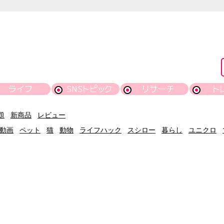
ライフ
SNSトピック
リサーチ
ト
題
新商品
レビュー
動画
ペット
猫
動物
ライフハック
スシロー
暮らし
ユニクロ