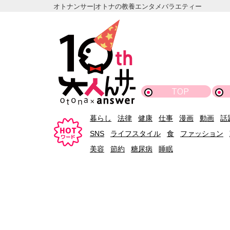
オトナンサー|オトナの教養エンタメバラエティー
TOP
暮らし
法律
健康
仕事
漫画
動画
話
SNS
ライフスタイル
食
ファッション
美容
節約
糖尿病
睡眠