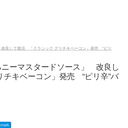
改良して復活 「クラシック グリチキベーコン」発売 “ピリ
ハニーマスタードソース」 改良し
リチキベーコン」発売 “ピリ辛”バ
kmark