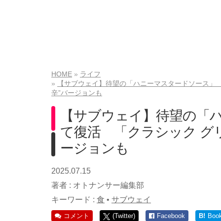
HOME
ライフ
【サブウェイ】待望の「ハニーマスタードソース」 
辛”バージョンも
【サブウェイ】待望の「
て復活 「クラシック グ
ージョンも
2025.07.15
著者 :
オトナンサー編集部
キーワード :
食
•
サブウェイ
コメント
(Twitter)
Facebook
B!
Boo