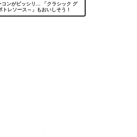
コンがビッシリ… 「クラシック グ
ポトレソース～」もおいしそう！