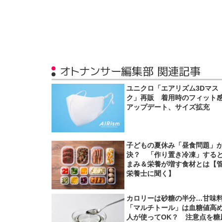
オトナンサー編集部 関連記事
ユニクロ「エアリズム3Dマス
ク」再販 着用時のフィット
アップデート、サイズ拡充
子どもの夏休み「昼食問題」
決？ 「作り置き冷凍」する
まみ＆栄養が増す食材とは【
栄養士に聞く】
カロリーは砂糖の半分…甘味
「マルチトール」は血糖値高
人が使ってOK？ 注意点を糖