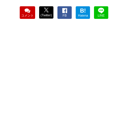
B!
(Twitter)
コメント
FB
Hatena
LINE