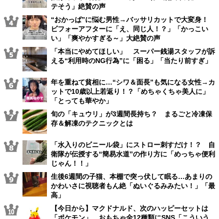
テそう」絶賛の声
“おかっぱ”に悩む男性→バッサリカットで大変身！
ビフォーアフターに「え、同じ人！？」「かっこい
い」「爽やかすぎる～」大絶賛の声
「本当にやめてほしい」 スーパー銭湯スタッフが訴
える“利用時のNG行為”に「困る」「当たり前すぎ」
年を重ねて貧相に…“シワ＆面長”も気になる女性→カ
ットで10歳以上若返り！？「めちゃくちゃ美人に」
「とっても華やか」
旬の「キュウリ」が3週間長持ち？ まるごと冷凍保
存＆解凍のテクニックとは
「水入りのビニール袋」にストロー刺すだけ！？ 自
衛隊が伝授する“簡易水道”の作り方に「めっちゃ便利
じゃん！！」
生後6週間の子猫、本棚で突っ伏して眠る…あまりの
かわいさに視聴者もん絶「ぬいぐるみみたい！」「最
高」
【今日から】マクドナルド、次のハッピーセットは
「ポケモン」 おもちゃ全12種類にSNS「こういう