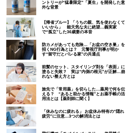
ントリーが“猛暑限定”「夏生」を開発した意
外な背景
【帰省ブルー】「うちの親、気を使わなくて
いいから」 能天気な夫に絶望…義実家
で“孤立”した36歳妻の本音
防カメがあっても危険…「お盆の空き巣」を
招くNG行為とは？ 元警視庁刑事が明か
す“留守だとバレる家”の共通点
前髪のセット、スタイリング剤を「表面」に
塗ると失敗？ 実は“内側の根元”が正解…崩
れない整え方とは
旅先で「常用薬」を切らした…薬局で何を伝
える？ “あると助かる情報”とお薬手帳の活
用法とは【薬剤師に聞く】
「休みなのに疲れる」 お盆休み特有の“隠れ
疲労”に注意…3つの解消法とは