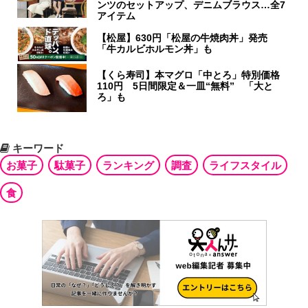
ンツのセットアップ、デニムブラウス…全7
アイテム
【松屋】630円「松屋の牛焼肉丼」発売
「牛カルビホルモン丼」も
【くら寿司】本マグロ「中とろ」特別価格
110円 5日間限定＆一皿“無料” 「大と
ろ」も
キーワード
お菓子
駄菓子
ランキング
調査
ライフスタイル
食