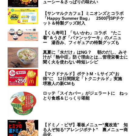
ューシー＆さっぱりの味わい
【サンマルクカフェ】ミニオンズとコラボ
「Happy Summer Bag」 2500円SPチケ
ット＆特製グッズ封入
【くら寿司】「ちいかわ」コラボ “たこ
着”＆うさぎ「パァンッケーキ」のメニュ
ー 湯呑み、フィギュアの特製グッズも
真夏に「水だけ」はNG？ 朝のだし、みそ
汁が「熱中症」防ぐ理由とは…管理栄養士に
聞く火を使わない時短レシピ
【マクドナルド】ポテトM・Lサイズ“お
得”に 12日間限定「トクニナルド」実施
堺雅人の新CMも
ロッテ「スイカバー」がジェラートに ねっ
とり食感＆じっくり堪能
【ドミノ・ピザ】看板メニュー“魔改造” 知
る人ぞ知る“アレンジポテト” 裏メニュー商
品化