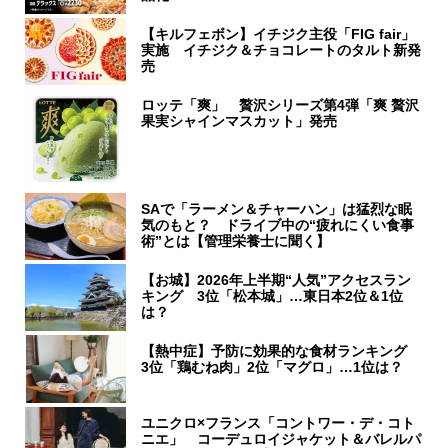
【キルフェボン】イチジク主役「FIG fair」
実施 イチジク＆チョコレートのタルト新発
売
ロッテ「爽」 贅沢シリーズ第4弾「爽 贅沢
果実シャインマスカット」発売
SAで「ラーメン＆チャーハン」は猛烈な眠
気のもと？ ドライブ中の“疲れにくい食事
術”とは【管理栄養士に聞く】
【お城】2026年上半期“人気”アクセスラン
キング 3位「松本城」…東日本2位＆1位
は？
【熱中症】予防に効果的な食材ランキング
3位「鶏むね肉」2位「マグロ」…1位は？
ユニクロ×フランス「コントワー・デ・コト
ニエ」 コーデュロイジャケット＆バレルパ