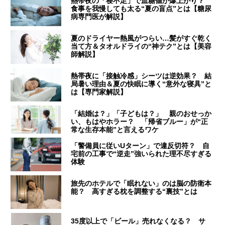
熱帯夜の「寝不足」で血糖値が爆上がり？
食事を我慢しても太る“夏の盲点”とは【糖尿
病専門医が解説】
夏のドライヤー熱風がつらい…髪がすぐ乾く
当て方＆タオルドライの“神テク”とは【美容
師解説】
熱帯夜に「接触冷感」シーツは逆効果？ 結
局暑い理由＆夏の快眠に導く“意外な寝具”と
は【専門家解説】
「結婚は？」「子どもは？」 親のおせっか
い、もはやホラー？ 「帰省ブルー」が“正
常な生存本能”と言えるワケ
「警備員に従いUターン」で違反切符？ 自
宅前の工事で“逆走”強いられた理不尽すぎる
体験
旅先のホテルで「眠れない」のは脳の防衛本
能？ 高すぎる枕を調整する“裏技”とは
35度以上で「ビール」売れなくなる？ サ