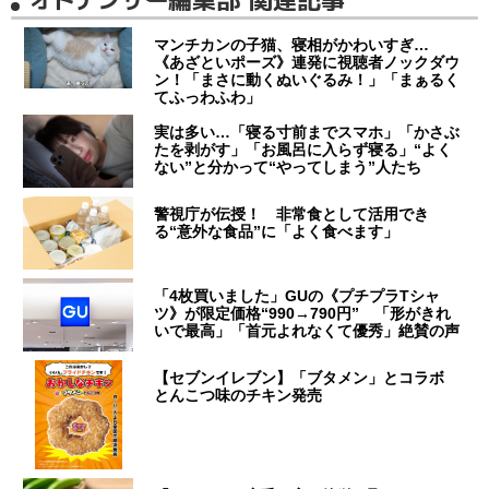
マンチカンの子猫、寝相がかわいすぎ…
《あざといポーズ》連発に視聴者ノックダウ
ン！「まさに動くぬいぐるみ！」「まぁるく
てふっわふわ」
実は多い…「寝る寸前までスマホ」「かさぶ
たを剥がす」「お風呂に入らず寝る」“よく
ない”と分かって“やってしまう”人たち
警視庁が伝授！ 非常食として活用でき
る“意外な食品”に「よく食べます」
「4枚買いました」GUの《プチプラTシャ
ツ》が限定価格“990→790円” 「形がきれ
いで最高」「首元よれなくて優秀」絶賛の声
【セブンイレブン】「ブタメン」とコラボ
とんこつ味のチキン発売