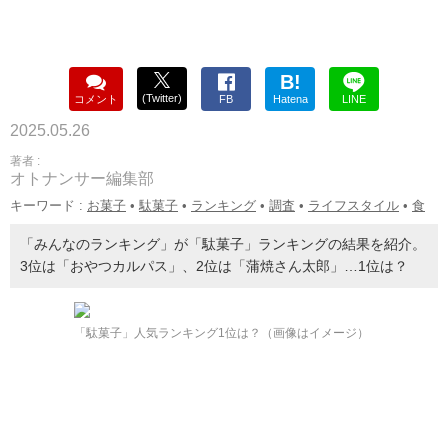
B!
(Twitter)
コメント
FB
Hatena
LINE
2025.05.26
著者 :
オトナンサー編集部
キーワード :
お菓子
•
駄菓子
•
ランキング
•
調査
•
ライフスタイル
•
食
「みんなのランキング」が「駄菓子」ランキングの結果を紹介。
3位は「おやつカルパス」、2位は「蒲焼さん太郎」…1位は？
「駄菓子」人気ランキング1位は？（画像はイメージ）