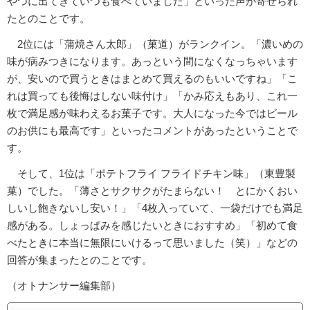
やつに出てきていつも食べていました」といった声が寄せられ
たとのことです。
2位には「蒲焼さん太郎」（菓道）がランクイン。「濃いめの
味が病みつきになります。あっという間になくなっちゃいます
が、安いので買うときはまとめて買えるのもいいですね」「こ
れは買っても後悔はしない味付け」「かみ応えもあり、これ一
枚で満足感が味わえるお菓子です。大人になった今ではビール
のお供にも最高です」といったコメントがあったということで
す。
そして、1位は「ポテトフライ フライドチキン味」（東豊製
菓）でした。「薄さとサクサクがたまらない！ とにかくおい
しいし飽きないし安い！」「4枚入っていて、一袋だけでも満足
感がある。しょっぱみを感じたいときにおすすめ」「初めて食
べたときに本当に無限にいけるって思いました（笑）」などの
回答が集まったとのことです。
（オトナンサー編集部）