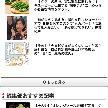
「オクラ」の産毛、実は簡単に取れる！？
キユーピーが伝授する“簡単テク”に「めっち
ゃ有益な情報をゲット」
「顔が大きく見える」悩む女性→ショートヘ
アで“白髪＆おでこのシワ”もカバー！「若返
って別人みたい」「あか抜けてきれい」称賛
の声
【漫画】「今日ビジュがよくない…」と落ち
込む彼女 自己肯定感を爆上げする彼氏
の“一言”に「最高の彼氏」
もっと見る
編集部おすすめ記事
【松のや】“オレンジソース唐揚げ”定食 ジ