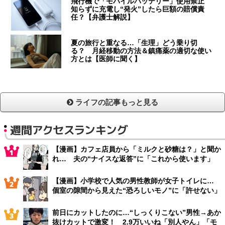
飛行機で「モバイルバッテリー」使用禁止
知らずに充電し“発火”したら巨額の賠償責
任？【弁護士解説】
夏の旅行と重なる…「生理」どう乗り切
る？ 月経移動の方法＆鎮痛薬の適切な使い
方とは【医師に聞く】
ライフの記事もっと見る
週間アクセスランキング
【漫画】カフェ店員から「ミルクと砂糖は？」と聞か
れ… 夫の“ナイスな返答”に「これから使います」
【漫画】小学校で人気の男性教師が女子トイレに…
個室の隙間から見えた“恐ろしいモノ”に「許せない」
前日にカットしたのに…“しっくりこない”男性→あか
抜けカットで激変！ 2.9万いいね「別人やん」「モ