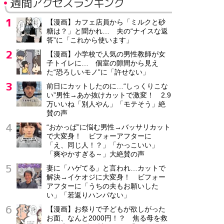
週間アクセスランキング
【漫画】カフェ店員から「ミルクと砂
糖は？」と聞かれ… 夫の“ナイスな返
答”に「これから使います」
【漫画】小学校で人気の男性教師が女
子トイレに… 個室の隙間から見え
た“恐ろしいモノ”に「許せない」
前日にカットしたのに…“しっくりこな
い”男性→あか抜けカットで激変！ 2.9
万いいね「別人やん」「モテそう」絶
賛の声
“おかっぱ”に悩む男性→バッサリカット
で大変身！ ビフォーアフターに
「え、同じ人！？」「かっこいい」
「爽やかすぎる～」大絶賛の声
妻に「ハゲてる」と言われ…カットで
解決→イケオジに大変身！ ビフォー
アフターに「うちの夫もお願いした
い」「若返りハンパない」
【漫画】お祭りで子どもが欲しがった
お面、なんと2000円！？ 焦る母を救