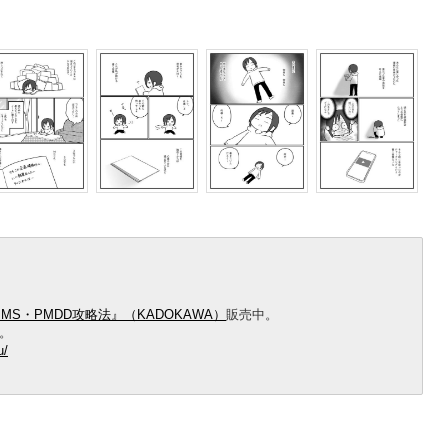
S・PMDD攻略法』（KADOKAWA）
販売中。
。
u/