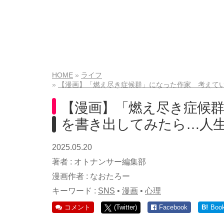
HOME
ライフ
【漫画】「燃え尽き症候群」になった作家 考えて
【漫画】「燃え尽き症候
を書き出してみたら…人
2025.05.20
著者 :
オトナンサー編集部
漫画作者 :
なおたろー
キーワード :
SNS
•
漫画
•
心理
コメント
(Twitter)
Facebook
B!
Boo