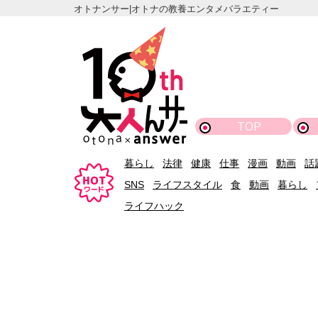
オトナンサー|オトナの教養エンタメバラエティー
TOP
暮らし
法律
健康
仕事
漫画
動画
話
SNS
ライフスタイル
食
動画
暮らし
ライフハック