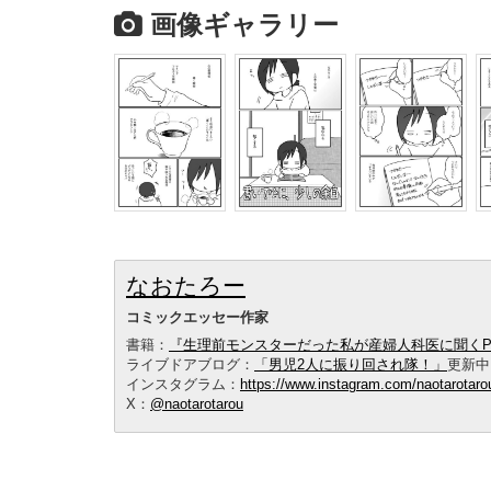
画像ギャラリー
なおたろー
コミックエッセー作家
書籍：
『生理前モンスターだった私が産婦人科医に聞くPM
ライブドアブログ：
「男児2人に振り回され隊！」
更新中
インスタグラム：
https://www.instagram.com/naotarotaro
X：
@naotarotarou