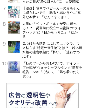
った店員の“粋な計らい”に「天使降臨」
【漫画】電車でベビーカーの赤ちゃん
に蹴られた男性 怒ると思いきや…“意
外な本音”に「なんてすてき！」
大量の「ペットボトル」が楽に運べ
る！？ 災害時に役立つ自衛隊の“ライ
フハック”に「目からうろこ」「助か
る」
見つけたら踏みつぶして…サクラ、ウ
メ枯らす“特定外来生物”とは？ 鈴木農
水相の注意喚起に「怖い」「迷わずつ
ぶす」
「転売ヤーから買わないで」アイラッ
プ公式が“ウォッシャブルタンク”増産を
報告 SNS「心強い」「落ち着いたら
買う」