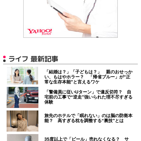
ライフ 最新記事
「結婚は？」「子どもは？」 親のおせっか
い、もはやホラー？ 「帰省ブルー」が“正
常な生存本能”と言えるワケ
「警備員に従いUターン」で違反切符？ 自
宅前の工事で“逆走”強いられた理不尽すぎる
体験
旅先のホテルで「眠れない」のは脳の防衛本
能？ 高すぎる枕を調整する“裏技”とは
35度以上で「ビール」売れなくなる？ サ