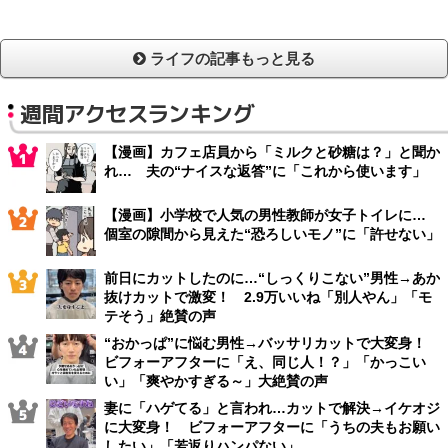
ライフの記事もっと見る
週間アクセスランキング
【漫画】カフェ店員から「ミルクと砂糖は？」と聞か
れ… 夫の“ナイスな返答”に「これから使います」
【漫画】小学校で人気の男性教師が女子トイレに…
個室の隙間から見えた“恐ろしいモノ”に「許せない」
前日にカットしたのに…“しっくりこない”男性→あか
抜けカットで激変！ 2.9万いいね「別人やん」「モ
テそう」絶賛の声
“おかっぱ”に悩む男性→バッサリカットで大変身！
ビフォーアフターに「え、同じ人！？」「かっこい
い」「爽やかすぎる～」大絶賛の声
妻に「ハゲてる」と言われ…カットで解決→イケオジ
に大変身！ ビフォーアフターに「うちの夫もお願い
したい」「若返りハンパない」