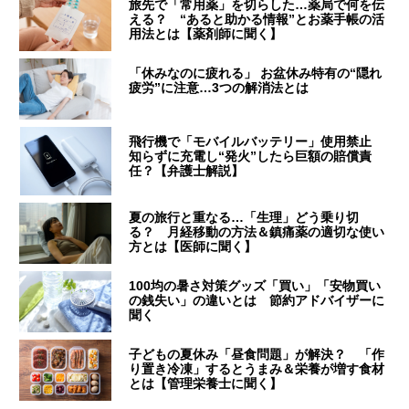
旅先で「常用薬」を切らした…薬局で何を伝
える？ “あると助かる情報”とお薬手帳の活
用法とは【薬剤師に聞く】
「休みなのに疲れる」 お盆休み特有の“隠れ
疲労”に注意…3つの解消法とは
飛行機で「モバイルバッテリー」使用禁止
知らずに充電し“発火”したら巨額の賠償責
任？【弁護士解説】
夏の旅行と重なる…「生理」どう乗り切
る？ 月経移動の方法＆鎮痛薬の適切な使い
方とは【医師に聞く】
100均の暑さ対策グッズ「買い」「安物買い
の銭失い」の違いとは 節約アドバイザーに
聞く
子どもの夏休み「昼食問題」が解決？ 「作
り置き冷凍」するとうまみ＆栄養が増す食材
とは【管理栄養士に聞く】