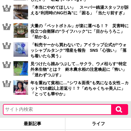
「本当にやめてほしい」 スーパー銭湯スタッフが訴
える“利用時のNG行為”に「困る」「当たり前すぎ」
大量の「ペットボトル」が楽に運べる！？ 災害時に
役立つ自衛隊の“ライフハック”に「目からうろこ」
「助かる」
「転売ヤーから買わないで」アイラップ公式が“ウォ
ッシャブルタンク”増産を報告 SNS「心強い」「落
ち着いたら買う」
見つけたら踏みつぶして…サクラ、ウメ枯らす“特定
外来生物”とは？ 鈴木農水相の注意喚起に「怖い」
「迷わずつぶす」
年を重ねて貧相に…“シワ＆面長”も気になる女性→カ
ットで10歳以上若返り！？「めちゃくちゃ美人に」
「とっても華やか」
最新記事
ライフ