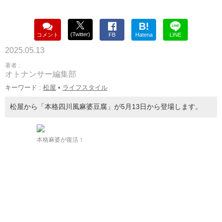
B!
(Twitter)
コメント
FB
Hatena
LINE
2025.05.13
著者 :
オトナンサー編集部
キーワード :
松屋
•
ライフスタイル
松屋から「本格四川風麻婆豆腐」が5月13日から登場します。
本格麻婆が復活！