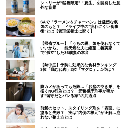
ントリーが“猛暑限定”「夏生」を開発した意
外な背景
SAで「ラーメン＆チャーハン」は猛烈な眠
気のもと？ ドライブ中の“疲れにくい食事
術”とは【管理栄養士に聞く】
【帰省ブルー】「うちの親、気を使わなくて
いいから」 能天気な夫に絶望…義実家
で“孤立”した36歳妻の本音
【熱中症】予防に効果的な食材ランキング
3位「鶏むね肉」2位「マグロ」…1位は？
防カメがあっても危険…「お盆の空き巣」を
招くNG行為とは？ 元警視庁刑事が明か
す“留守だとバレる家”の共通点
前髪のセット、スタイリング剤を「表面」に
塗ると失敗？ 実は“内側の根元”が正解…崩
れない整え方とは