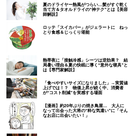
夏のドライヤー熱風がつらい…髪がすぐ乾く
当て方＆タオルドライの“神テク”とは【美容
師解説】
ロッテ「スイカバー」がジェラートに ねっ
とり食感＆じっくり堪能
熱帯夜に「接触冷感」シーツは逆効果？ 結
局暑い理由＆夏の快眠に導く“意外な寝具”と
は【専門家解説】
「食べやすいサイズになりました」→実質値
上げでは！？ 物価上昇が続く中、消費者
が“コスト削減”を実感する場面
【漫画】約20年ぶりの焼き鳥屋… 大人に
なって出会った大将の“粋な気遣い”に「そん
なお店に出会いたい！」