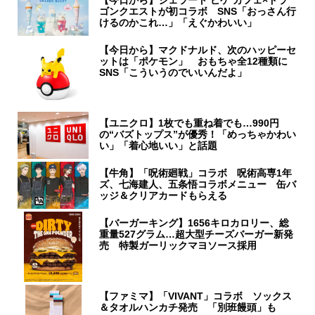
【今日から】ジェラート ピケ カフェ×ドラ
ゴンクエストが初コラボ SNS「おっさん行
けるのかこれ…」「えぐかわいい」
【今日から】マクドナルド、次のハッピーセ
ットは「ポケモン」 おもちゃ全12種類に
SNS「こういうのでいいんだよ」
【ユニクロ】1枚でも重ね着でも…990円
の“バズトップス”が優秀！「めっちゃかわい
い」「着心地いい」と話題
【牛角】「呪術廻戦」コラボ 呪術高専1年
ズ、七海建人、五条悟コラボメニュー 缶バ
ッジ＆クリアカードもらえる
【バーガーキング】1656キロカロリー、総
重量527グラム…超大型チーズバーガー新発
売 特製ガーリックマヨソース採用
【ファミマ】「VIVANT」コラボ ソックス
＆タオルハンカチ発売 「別班饅頭」も