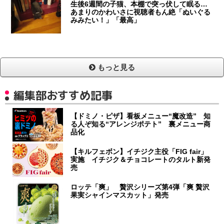
生後6週間の子猫、本棚で突っ伏して眠る…
あまりのかわいさに視聴者もん絶「ぬいぐる
みみたい！」「最高」
もっと見る
編集部おすすめ記事
【ドミノ・ピザ】看板メニュー“魔改造” 知
る人ぞ知る“アレンジポテト” 裏メニュー商
品化
【キルフェボン】イチジク主役「FIG fair」
実施 イチジク＆チョコレートのタルト新発
売
ロッテ「爽」 贅沢シリーズ第4弾「爽 贅沢
果実シャインマスカット」発売