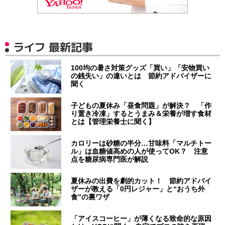
ライフ 最新記事
100均の暑さ対策グッズ「買い」「安物買い
の銭失い」の違いとは 節約アドバイザーに
聞く
子どもの夏休み「昼食問題」が解決？ 「作
り置き冷凍」するとうまみ＆栄養が増す食材
とは【管理栄養士に聞く】
カロリーは砂糖の半分…甘味料「マルチトー
ル」は血糖値高めの人が使ってOK？ 注意
点を糖尿病専門医が解説
夏休みの出費を劇的カット！ 節約アドバイ
ザーが教える「0円レジャー」と“おうち外
食”の裏ワザ
「アイスコーヒー」が薄くなる致命的な原因