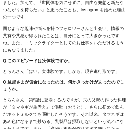
ました。加えて、『世間体を気にせずに、自由な発想と新たな
つながりを持ちたい』と思ったことも、Instagramを始めた理由
の一つです。
同じような趣味や悩みを持つフォロワーさんと出会い、情報の
共有や共感が得られたことは、自分にとって大きかったです
ね。また、コミックライターとしてのお仕事をいただけるよう
にもなりました」
Q.このエピソードは実体験ですか。
とらんさん「はい。実体験です。しかも、現在進行形です」
Q.旦那さまが偏食になったのは、何かきっかけがあったのでし
ょうか。
とらんさん「第9話に登場するのですが、夫の父親の作った料理
が『タマネギが生煮え』で嘔吐（おうと）、さらに初めて飲ん
だホットミルクでも嘔吐したそうです。それ以来、タマネギは
あめ色になるまで炒める、乳製品は摂取しないという流れにな
ったようです。また、『煮物は祖母が作りすぎて嫌いになっ