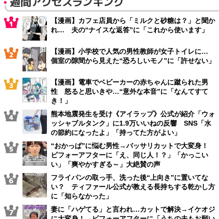
週間アクセスランキング
【漫画】カフェ店員から「ミルクと砂糖は？」と聞か
れ… 夫の“ナイスな返答”に「これから使います」
【漫画】小学校で人気の男性教師が女子トイレに…
個室の隙間から見えた“恐ろしいモノ”に「許せない」
【漫画】電車でベビーカーの赤ちゃんに蹴られた男
性 怒ると思いきや…“意外な本音”に「なんてすて
き！」
熊本地震発生を受け《アイラップ》公式が紹介「ウォ
ッシャブルタンク」に1.9万いいねの反響 SNS「水
の節約になったよ」「持ってた方がよい」
“おかっぱ”に悩む男性→バッサリカットで大変身！
ビフォーアフターに「え、同じ人！？」「かっこい
い」「爽やかすぎる～」大絶賛の声
フライパンの取っ手、洗った後“上向き”に置いてな
い？ ティファール公式が教える長持ちする乾かし方
に「知らなかった」
妻に「ハゲてる」と言われ…カットで解決→イケオジ
に大変身！ ビフォーアフターに「うちの夫もお願い