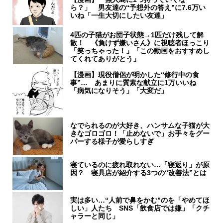
ら？」 男友達の“予想外の答え”に7.6万い
いね「一生大切にしたい友達」
4匹の子猫がお団子状態→1匹だけ残して解
散！ 《負けず嫌いさん》に視聴者ほっこり
「笑っちゃった！」「この動画をおすすめし
てくれてありがとう」
【漫画】現役僧侶が明かした“修行中の食
事”… あまりに質素な献立に1万いいね
「病気になりそう」「大変だ」
なでられるのが大好き、ハンサムな子猫が大
きなゴロゴロ！「止めないで」お手々をグー
パーする様子が愛らしすぎ
寝ているのに疲れ取れない…「寝返り」が原
因？ 寝具店が紹介する3つの“改善法”とは
実は多い…“人前で鼻をかむ”のを「やめてほ
しい」人たち SNS「飲食店では嫌」「クチ
ャラーと同じ」