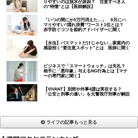
りやすいのは脱水が原因？ 注意すべき人
の“特徴”とは【医師解説】
「いつの間にか5万円消えた…」 8月にハ
マりやすい“隠れ浪費”ワースト1位とは？
赤字防ぐコツを節約アドバイザーに聞く
【水虫】バスマットだけじゃない…家庭内の
感染招く“要注意スポット”とは 医師に聞く
ビジネスで「スマートウォッチ」は失礼？
相手に「悪印象」与えるNG行為とは【マナ
ーの専門家に聞く】
【VIVANT】別班や外事4課は実在する？
「公安と刑事の違い」を元警視庁刑事が解説
ライフの記事もっと見る