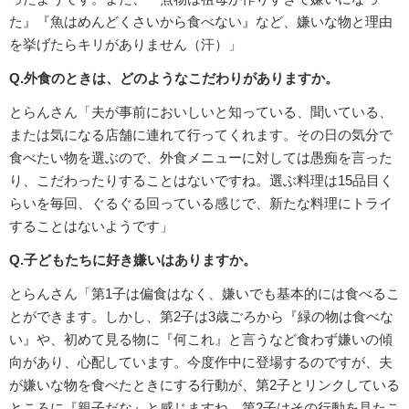
た』『魚はめんどくさいから食べない』など、嫌いな物と理由
を挙げたらキリがありません（汗）」
Q.外食のときは、どのようなこだわりがありますか。
とらんさん「夫が事前においしいと知っている、聞いている、
または気になる店舗に連れて行ってくれます。その日の気分で
食べたい物を選ぶので、外食メニューに対しては愚痴を言った
り、こだわったりすることはないですね。選ぶ料理は15品目く
らいを毎回、ぐるぐる回っている感じで、新たな料理にトライ
することはないようです」
Q.子どもたちに好き嫌いはありますか。
とらんさん「第1子は偏食はなく、嫌いでも基本的には食べるこ
とができます。しかし、第2子は3歳ごろから『緑の物は食べな
い』や、初めて見る物に『何これ』と言うなど食わず嫌いの傾
向があり、心配しています。今度作中に登場するのですが、夫
が嫌いな物を食べたときにする行動が、第2子とリンクしている
ところに『親子だな』と感じますね。第2子はその行動を見たこ