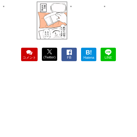
B!
(Twitter)
コメント
FB
Hatena
LINE