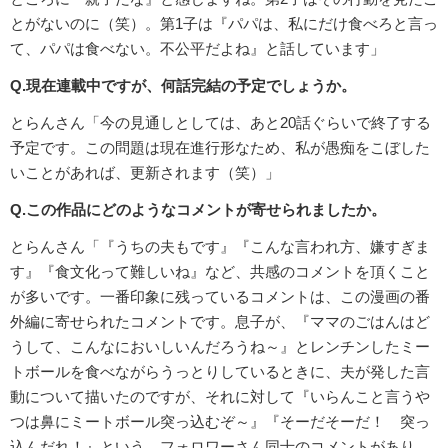
とがないのに（笑）。第1子は『パパは、私にだけ食べろと言っ
て、パパは食べない。不公平だよね』と話しています」
Q.現在連載中ですが、何話完結の予定でしょうか。
とらんさん「今の見通しとしては、あと20話ぐらいで終了する
予定です。この問題は現在進行形なため、私が愚痴をこぼした
いことがあれば、更新されます（笑）」
Q.この作品にどのようなコメントが寄せられましたか。
とらんさん「『うちの夫もです』『こんな言われ方、嫌すぎま
す』『食文化って難しいね』など、共感のコメントを頂くこと
が多いです。一番印象に残っているコメントは、この漫画の番
外編に寄せられたコメントです。息子が、『ママのごはんはど
うして、こんなにおいしいんだろうね～』とレンチンしたミー
トボールを食べながらうっとりしているときに、夫が発した言
動について描いたのですが、それに対して『いらんこと言うや
つは鼻にミートボール突っ込むぞ～』『そーだそーだ！ 突っ
込んだれ！』という、フォロワーさん同士のコメントがあり、