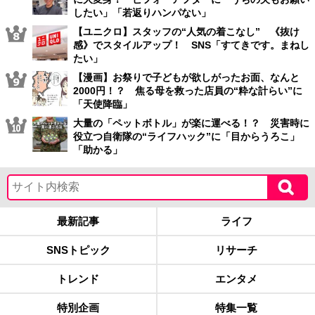
したい」「若返りハンパない」
【ユニクロ】スタッフの“人気の着こなし” 《抜け
感》でスタイルアップ！ SNS「すてきです。まねし
たい」
【漫画】お祭りで子どもが欲しがったお面、なんと
2000円！？ 焦る母を救った店員の“粋な計らい”に
「天使降臨」
大量の「ペットボトル」が楽に運べる！？ 災害時に
役立つ自衛隊の“ライフハック”に「目からうろこ」
「助かる」
最新記事
ライフ
SNSトピック
リサーチ
トレンド
エンタメ
特別企画
特集一覧