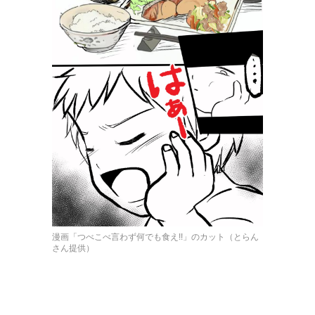
漫画「つべこべ言わず何でも食え!!」のカット（とらん
さん提供）