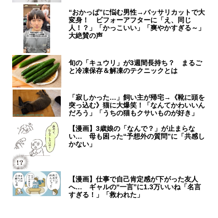
“おかっぱ”に悩む男性→バッサリカットで大
変身！ ビフォーアフターに「え、同じ
人！？」「かっこいい」「爽やかすぎる～」
大絶賛の声
旬の「キュウリ」が3週間長持ち？ まるご
と冷凍保存＆解凍のテクニックとは
「寂しかった…」飼い主が帰宅→《靴に頭を
突っ込む》猫に大爆笑！「なんてかわいいん
だろう」「うちの猫もクサいものが好き」
【漫画】3歳娘の「なんで？」が止まらな
い… 母も困った“予想外の質問”に「共感し
かない」
【漫画】仕事で自己肯定感が下がった友人
へ… ギャルの“一言”に1.3万いいね「名言
すぎる！」「救われた」