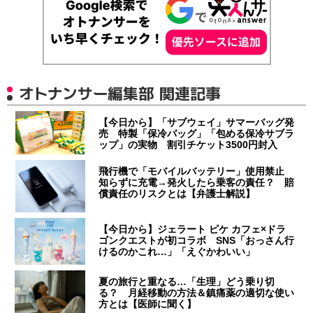
オトナンサー編集部 関連記事
【今日から】「サブウェイ」サマーバッグ発
売 特製「保冷バッグ」「包める保冷サブラ
ップ」の実物 割引チケット3500円封入
飛行機で「モバイルバッテリー」使用禁止
知らずに充電→発火したら乗客の責任？ 賠
償責任のリスクとは【弁護士解説】
【今日から】ジェラート ピケ カフェ×ドラ
ゴンクエストが初コラボ SNS「おっさん行
けるのかこれ…」「えぐかわいい」
夏の旅行と重なる…「生理」どう乗り切
る？ 月経移動の方法＆鎮痛薬の適切な使い
方とは【医師に聞く】