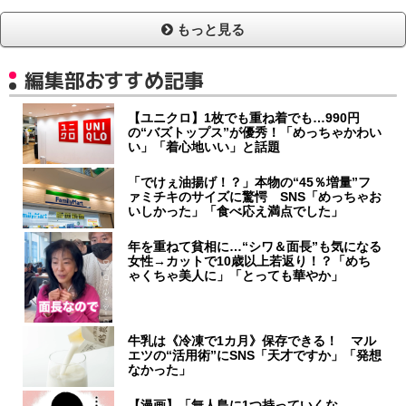
もっと見る
編集部おすすめ記事
【ユニクロ】1枚でも重ね着でも…990円
の“バズトップス”が優秀！「めっちゃかわい
い」「着心地いい」と話題
「でけぇ油揚げ！？」本物の“45％増量”フ
ァミチキのサイズに驚愕 SNS「めっちゃお
いしかった」「食べ応え満点でした」
年を重ねて貧相に…“シワ＆面長”も気になる
女性→カットで10歳以上若返り！？「めち
ゃくちゃ美人に」「とっても華やか」
牛乳は《冷凍で1カ月》保存できる！ マル
エツの“活用術”にSNS「天才ですか」「発想
なかった」
【漫画】「無人島に1つ持っていくな