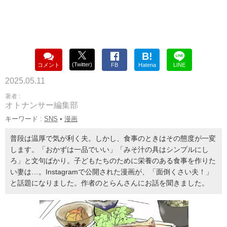
B!
(Twitter)
コメント
FB
Hatena
LINE
2025.05.11
著者 :
オトナンサー編集部
キーワード :
SNS
•
漫画
普段は温厚で気が利く夫。しかし、食事のときはその態度が一変
します。「おかずは一品でいい」「みそ汁の具はシンプルにし
ろ」と文句ばかり。子どもたちのために栄養のある食事を作りた
い妻は…。Instagramで公開された漫画が、「面倒くさい夫！」
と話題になりました。作者のとらんさんにお話を聞きました。