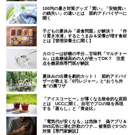
100均の暑さ対策グッズ「買い」「安物買い
の銭失い」の違いとは 節約アドバイザーに
聞く
子どもの夏休み「昼食問題」が解決？ 「作
り置き冷凍」するとうまみ＆栄養が増す食材
とは【管理栄養士に聞く】
カロリーは砂糖の半分…甘味料「マルチトー
ル」は血糖値高めの人が使ってOK？ 注意
点を糖尿病専門医が解説
夏休みの出費を劇的カット！ 節約アドバイ
ザーが教える「0円レジャー」と“おうち外
食”の裏ワザ
「アイスコーヒー」が薄くなる致命的な原因
とは UCCに聞く、自宅でプロの味を再現
する「蒸らし」と「黄金比」
「電気代が安くなる」は危険？ 偽アプリ＆
SNS広告に潜む詐欺のワナ… 被害防ぐ3つの
対策【専門家解説】