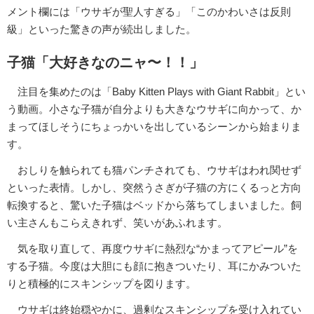
メント欄には「ウサギが聖人すぎる」「このかわいさは反則
級」といった驚きの声が続出しました。
子猫「大好きなのニャ〜！！」
注目を集めたのは「Baby Kitten Plays with Giant Rabbit」とい
う動画。小さな子猫が自分よりも大きなウサギに向かって、か
まってほしそうにちょっかいを出しているシーンから始まりま
す。
おしりを触られても猫パンチされても、ウサギはわれ関せず
といった表情。しかし、突然うさぎが子猫の方にくるっと方向
転換すると、驚いた子猫はベッドから落ちてしまいました。飼
い主さんもこらえきれず、笑いがあふれます。
気を取り直して、再度ウサギに熱烈な“かまってアピール”を
する子猫。今度は大胆にも顔に抱きついたり、耳にかみついた
りと積極的にスキンシップを図ります。
ウサギは終始穏やかに、過剰なスキンシップを受け入れてい