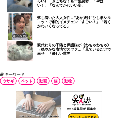
ろい》 ぎこちなくも一生懸命…「やば
い！」「なんてかわいい姿」
落ち着いた大人女性→“あか抜け”ひし形シル
エットで劇的イメチェン「すごい！」「若く
かわいくなってる」
親代わりの子猫と保護猫が《わちゃわちゃ》
→穏やかな表情でスヤァ…「見ているだけで
幸せ」「優しい世界」
キーワード
ウサギ
ペット
動画
猫
動物