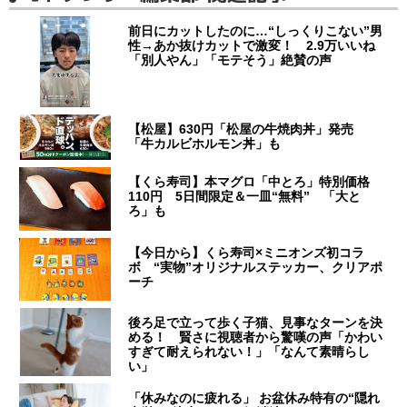
前日にカットしたのに…“しっくりこない”男
性→あか抜けカットで激変！ 2.9万いいね
「別人やん」「モテそう」絶賛の声
【松屋】630円「松屋の牛焼肉丼」発売
「牛カルビホルモン丼」も
【くら寿司】本マグロ「中とろ」特別価格
110円 5日間限定＆一皿“無料” 「大と
ろ」も
【今日から】くら寿司×ミニオンズ初コラ
ボ “実物”オリジナルステッカー、クリアポ
ーチ
後ろ足で立って歩く子猫、見事なターンを決
める！ 賢さに視聴者から驚嘆の声「かわい
すぎて耐えられない！」「なんて素晴らし
い」
「休みなのに疲れる」 お盆休み特有の“隠れ