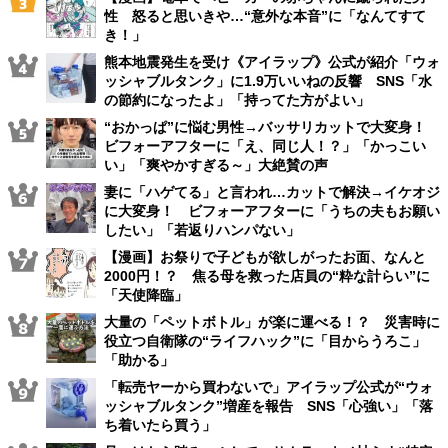
性 怒ると思いきや…“意外な本音”に「なんてすて
き！」
熊本地震発生を受け《アイラップ》公式が紹介「ウォ
ッシャブルタンク」に1.9万いいねの反響 SNS「水
の節約になったよ」「持ってた方がよい」
“おかっぱ”に悩む男性→バッサリカットで大変身！
ビフォーアフターに「え、同じ人！？」「かっこい
い」「爽やかすぎる～」大絶賛の声
妻に「ハゲてる」と言われ…カットで解決→イケオジ
に大変身！ ビフォーアフターに「うちの夫もお願い
したい」「若返りハンパない」
【漫画】お祭りで子どもが欲しがったお面、なんと
2000円！？ 焦る母を救った店員の“粋な計らい”に
「天使降臨」
大量の「ペットボトル」が楽に運べる！？ 災害時に
役立つ自衛隊の“ライフハック”に「目からうろこ」
「助かる」
「転売ヤーから買わないで」アイラップ公式が“ウォ
ッシャブルタンク”増産を報告 SNS「心強い」「落
ち着いたら買う」