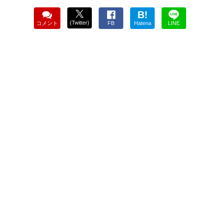
B!
(Twitter)
コメント
FB
Hatena
LINE