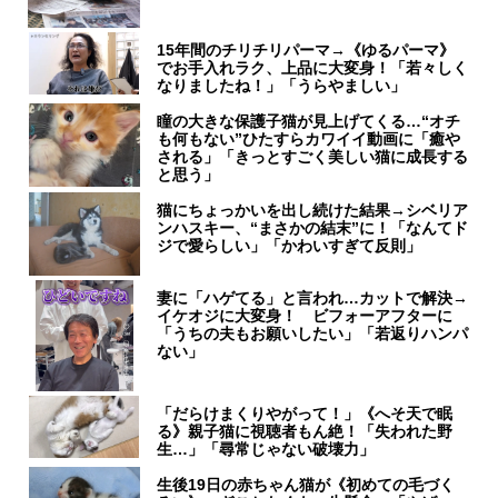
15年間のチリチリパーマ→《ゆるパーマ》
でお手入れラク、上品に大変身！「若々しく
なりましたね！」「うらやましい」
瞳の大きな保護子猫が見上げてくる…“オチ
も何もない”ひたすらカワイイ動画に「癒や
される」「きっとすごく美しい猫に成長する
と思う」
猫にちょっかいを出し続けた結果→シベリア
ンハスキー、“まさかの結末”に！「なんてド
ジで愛らしい」「かわいすぎて反則」
妻に「ハゲてる」と言われ…カットで解決→
イケオジに大変身！ ビフォーアフターに
「うちの夫もお願いしたい」「若返りハンパ
ない」
「だらけまくりやがって！」《へそ天で眠
る》親子猫に視聴者もん絶！「失われた野
生…」「尋常じゃない破壊力」
生後19日の赤ちゃん猫が《初めての毛づく