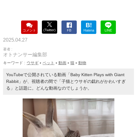
B!
(Twitter)
コメント
FB
Hatena
LINE
2025.04.27
著者 :
オトナンサー編集部
キーワード :
ウサギ
•
ペット
•
動画
•
猫
•
動物
YouTubeで公開されている動画「Baby Kitten Plays with Giant
Rabbit」が、視聴者の間で「子猫とウサギの戯れがかわいすぎ
る」と話題に。どんな動画なのでしょうか。