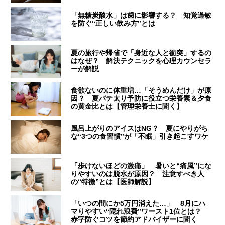
「無糖炭酸水」は歯に影響する？ 知覚過敏
を防ぐ“正しい飲み方”とは
夏の旅行や帰省で「身近な人と衝突」するの
はなぜ？ 解決テクニックを心理カウンセラ
ーが解説
食欲ないのに体重増…「そうめんだけ」が原
因？ 夏バテ太り予防に役立つ栄養素＆夕食
の黄金比とは【管理栄養士に聞く】
風呂上がりのアイスはNG？ 夏にやりがち
な“3つの食習慣”が「不眠」引き起こすワケ
「歩けないほどの激痛」 暑いと“痛風”にな
りやすいのは脱水が原因？ 注意すべき人
の“特徴”とは【医師解説】
「いつの間にか5万円消えた…」 8月にハ
マりやすい“隠れ浪費”ワースト1位とは？
赤字防ぐコツを節約アドバイザーに聞く