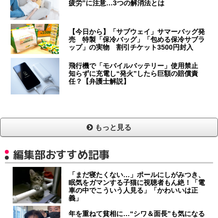
疲労”に注意…3つの解消法とは
【今日から】「サブウェイ」サマーバッグ発
売 特製「保冷バッグ」「包める保冷サブラ
ップ」の実物 割引チケット3500円封入
飛行機で「モバイルバッテリー」使用禁止
知らずに充電し“発火”したら巨額の賠償責
任？【弁護士解説】
もっと見る
編集部おすすめ記事
「まだ寝たくない…」ポールにしがみつき、
眠気をガマンする子猫に視聴者もん絶！「電
車の中でこういう人見る」「かわいいは正
義」
年を重ねて貧相に…“シワ＆面長”も気になる