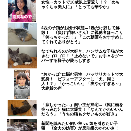
女性→カットで10歳以上若返り！？「めち
ゃくちゃ美人に」「とっても華やか」
4匹の子猫がお団子状態→1匹だけ残して解
散！ 《負けず嫌いさん》に視聴者ほっこり
「笑っちゃった！」「この動画をおすすめし
てくれてありがとう」
なでられるのが大好き、ハンサムな子猫が大
きなゴロゴロ！「止めないで」お手々をグー
パーする様子が愛らしすぎ
“おかっぱ”に悩む男性→バッサリカットで大
変身！ ビフォーアフターに「え、同じ
人！？」「かっこいい」「爽やかすぎる～」
大絶賛の声
「寂しかった…」飼い主が帰宅→《靴に頭を
突っ込む》猫に大爆笑！「なんてかわいいん
だろう」「うちの猫もクサいものが好き」
新聞を読みたい飼い主 vs 気を引きたい子
猫 《全力の妨害》が反則級のかわいさ！