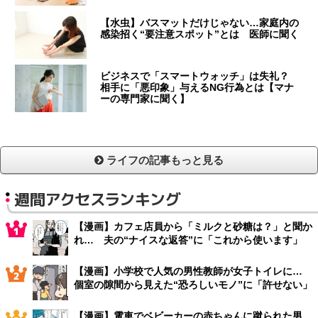
【水虫】バスマットだけじゃない…家庭内の
感染招く“要注意スポット”とは 医師に聞く
ビジネスで「スマートウォッチ」は失礼？
相手に「悪印象」与えるNG行為とは【マナ
ーの専門家に聞く】
ライフの記事もっと見る
週間アクセスランキング
【漫画】カフェ店員から「ミルクと砂糖は？」と聞か
れ… 夫の“ナイスな返答”に「これから使います」
【漫画】小学校で人気の男性教師が女子トイレに…
個室の隙間から見えた“恐ろしいモノ”に「許せない」
【漫画】電車でベビーカーの赤ちゃんに蹴られた男