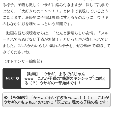
る様子。子猫も激しくウサギに絡み付きますが、決して乱暴で
はなく、「大好きなのニャ〜！！」と体中で表現しているよう
に見えます。最終的に子猫は母猫に甘えるかのように、ウサギ
のおなかに顔を埋め……という展開です。
動画を観た視聴者からは、「なんと素晴らしい友情」「スル
ーされてもめげない子猫が無敵！」といった声が寄せられてい
ました。2匹のかわいらしい戯れの様子を、ぜひ動画で確認して
みてくださいね。
（オトナンサー編集部）
【動画】「ウサギ、まるで仏じゃん……」
www これが子猫の“熱烈スキンシップ”に耐え
NEXT
る（？）ウサギの一部始終です！
【画像5枚】「かっ…かわいすぎるっ……！！！」 これが
ウサギの“もふもふ”おなかに「頭ごと」埋める子猫の姿です！