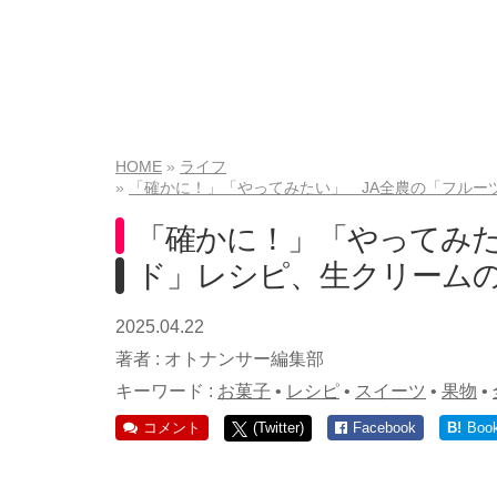
HOME
ライフ
「確かに！」「やってみたい」 JA全農の「フルー
「確かに！」「やってみた
ド」レシピ、生クリーム
2025.04.22
著者 :
オトナンサー編集部
キーワード :
お菓子
•
レシピ
•
スイーツ
•
果物
•
コメント
(Twitter)
Facebook
B!
Boo