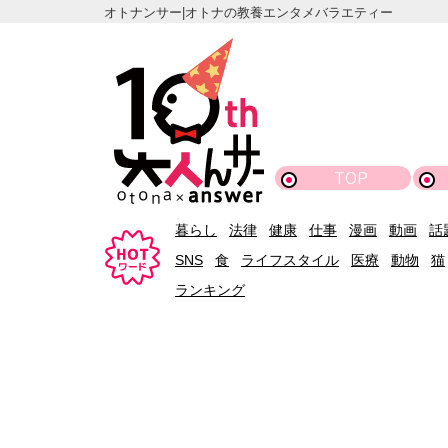
オトナンサー|オトナの教養エンタメバラエティー
TOP
暮らし
法律
健康
仕事
漫画
動画
話
SNS
食
ライフスタイル
医療
動物
猫
ランキング