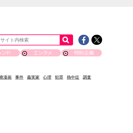
レンド
エンタメ
特別企画
療漫画
事件
義実家
心理
犯罪
熱中症
調査