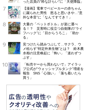
った店員の“粋な計らい”に「天使降臨」
【漫画】電車でベビーカーの赤ちゃん
に蹴られた男性 怒ると思いきや…“意
外な本音”に「なんてすてき！」
大量の「ペットボトル」が楽に運べ
る！？ 災害時に役立つ自衛隊の“ライ
フハック”に「目からうろこ」「助か
る」
見つけたら踏みつぶして…サクラ、ウ
メ枯らす“特定外来生物”とは？ 鈴木農
水相の注意喚起に「怖い」「迷わずつ
ぶす」
「転売ヤーから買わないで」アイラッ
プ公式が“ウォッシャブルタンク”増産を
報告 SNS「心強い」「落ち着いたら
買う」