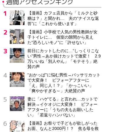
週間アクセスランキング
【漫画】カフェ店員から「ミルクと砂
糖は？」と聞かれ… 夫の“ナイスな返
答”に「これから使います」
【漫画】小学校で人気の男性教師が女
子トイレに… 個室の隙間から見え
た“恐ろしいモノ”に「許せない」
前日にカットしたのに…“しっくりこな
い”男性→あか抜けカットで激変！ 2.9
万いいね「別人やん」「モテそう」絶
賛の声
“おかっぱ”に悩む男性→バッサリカット
で大変身！ ビフォーアフターに
「え、同じ人！？」「かっこいい」
「爽やかすぎる～」大絶賛の声
妻に「ハゲてる」と言われ…カットで
解決→イケオジに大変身！ ビフォー
アフターに「うちの夫もお願いした
い」「若返りハンパない」
【漫画】お祭りで子どもが欲しがった
お面、なんと2000円！？ 焦る母を救