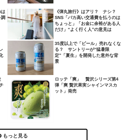
のは
《弾丸旅行》はアリ？ ナシ？
を調
SNS「バカ高い交通費を払うのは
ちょっと」「お金に余裕がある人
だけ」“よく行く人”の意見は
35度以上で「ビール」売れなくな
レ
る？ サントリーが“猛暑限
化
定”「夏生」を開発した意外な背
景
役
ロッテ「爽」 贅沢シリーズ第4
＆チ
弾「爽 贅沢果実シャインマスカ
ット」発売
もっと見る