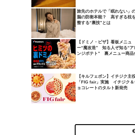
旅先のホテルで「眠れない」
脳の防衛本能？ 高すぎる枕
整する“裏技”とは
【ドミノ・ピザ】看板メニュ
ー“魔改造” 知る人ぞ知る“ア
ンジポテト” 裏メニュー商品
【キルフェボン】イチジク主
「FIG fair」実施 イチジク
ョコレートのタルト新発売