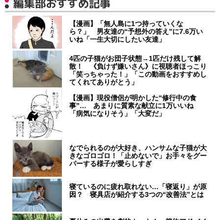
編集部おすすめ記事
【漫画】「無人島に1つ持っていくな
ら？」 男友達の“予想外の答え”に7.6万い
いね「一生大切にしたい友達」
4匹の子猫がお団子状態→1匹だけ残して解
散！ 《負けず嫌いさん》に視聴者ほっこり
「笑っちゃった！」「この動画をおすすめし
てくれてありがとう」
【漫画】現役僧侶が明かした“修行中の食
事”… あまりに質素な献立に1万いいね
「病気になりそう」「大変だ」
なでられるのが大好き、ハンサムな子猫が大
きなゴロゴロ！「止めないで」お手々をグー
パーする様子が愛らしすぎ
寝ているのに疲れ取れない…「寝返り」が原
因？ 寝具店が紹介する3つの“改善法”とは