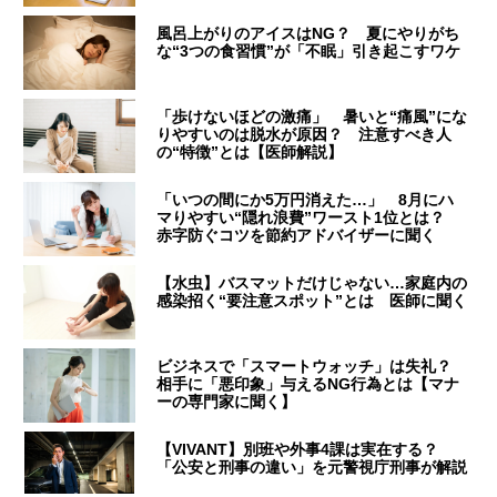
風呂上がりのアイスはNG？ 夏にやりがち
な“3つの食習慣”が「不眠」引き起こすワケ
「歩けないほどの激痛」 暑いと“痛風”にな
りやすいのは脱水が原因？ 注意すべき人
の“特徴”とは【医師解説】
「いつの間にか5万円消えた…」 8月にハ
マりやすい“隠れ浪費”ワースト1位とは？
赤字防ぐコツを節約アドバイザーに聞く
【水虫】バスマットだけじゃない…家庭内の
感染招く“要注意スポット”とは 医師に聞く
ビジネスで「スマートウォッチ」は失礼？
相手に「悪印象」与えるNG行為とは【マナ
ーの専門家に聞く】
【VIVANT】別班や外事4課は実在する？
「公安と刑事の違い」を元警視庁刑事が解説