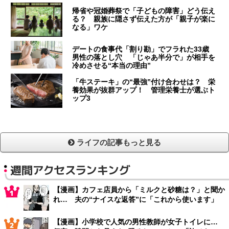
帰省や冠婚葬祭で「子どもの障害」どう伝え
る？ 親族に隠さず伝えた方が「親子が楽に
なる」ワケ
デートの食事代「割り勘」でフラれた33歳
男性の落とし穴 「じゃあ半分で」が相手を
冷めさせる“本当の理由”
「牛ステーキ」の“最強”付け合わせは？ 栄
養効果が抜群アップ！ 管理栄養士が選ぶト
ップ3
ライフの記事もっと見る
週間アクセスランキング
【漫画】カフェ店員から「ミルクと砂糖は？」と聞か
れ… 夫の“ナイスな返答”に「これから使います」
【漫画】小学校で人気の男性教師が女子トイレに…