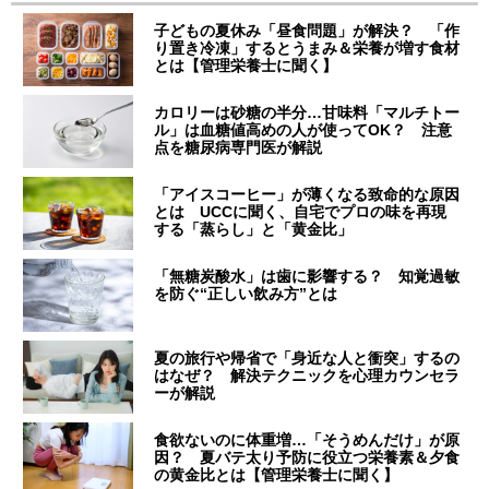
子どもの夏休み「昼食問題」が解決？ 「作
り置き冷凍」するとうまみ＆栄養が増す食材
とは【管理栄養士に聞く】
カロリーは砂糖の半分…甘味料「マルチトー
ル」は血糖値高めの人が使ってOK？ 注意
点を糖尿病専門医が解説
「アイスコーヒー」が薄くなる致命的な原因
とは UCCに聞く、自宅でプロの味を再現
する「蒸らし」と「黄金比」
「無糖炭酸水」は歯に影響する？ 知覚過敏
を防ぐ“正しい飲み方”とは
夏の旅行や帰省で「身近な人と衝突」するの
はなぜ？ 解決テクニックを心理カウンセラ
ーが解説
食欲ないのに体重増…「そうめんだけ」が原
因？ 夏バテ太り予防に役立つ栄養素＆夕食
の黄金比とは【管理栄養士に聞く】