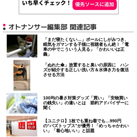
オトナンサー編集部 関連記事
「まだ寝たくない…」ポールにしがみつき、
眠気をガマンする子猫に視聴者もん絶！「電
車の中でこういう人見る」「かわいいは正
義」
「ぬれた傘」放置すると臭いの原因に ハン
ズが紹介する正しい洗い方＆水弾き力を復活
させる方法
100均の暑さ対策グッズ「買い」「安物買い
の銭失い」の違いとは 節約アドバイザーに
聞く
【ユニクロ】1枚でも重ね着でも…990円
の“バズトップス”が優秀！「めっちゃかわい
い」「着心地いい」と話題