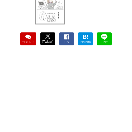
B!
(Twitter)
コメント
FB
Hatena
LINE