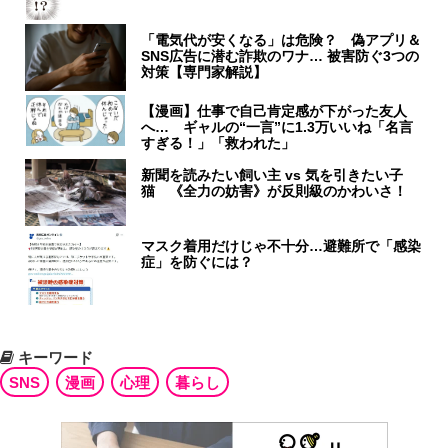
「電気代が安くなる」は危険？ 偽アプリ＆
SNS広告に潜む詐欺のワナ… 被害防ぐ3つの
対策【専門家解説】
【漫画】仕事で自己肯定感が下がった友人
へ… ギャルの“一言”に1.3万いいね「名言
すぎる！」「救われた」
新聞を読みたい飼い主 vs 気を引きたい子
猫 《全力の妨害》が反則級のかわいさ！
マスク着用だけじゃ不十分…避難所で「感染
症」を防ぐには？
キーワード
SNS
漫画
心理
暮らし