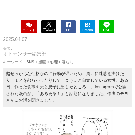
B!
(Twitter)
コメント
FB
Hatena
LINE
2025.04.07
著者 :
オトナンサー編集部
キーワード :
SNS
•
漫画
•
心理
•
暮らし
超せっかちな性格なのに行動が遅いため、周囲に迷惑を掛けた
り、モノを散らかしたりしてしまう…と自覚している女性。ある
日、作った食事を夫と息子に出したところ…。Instagramで公開
された漫画が、「あるある！」と話題になりました。作者のモヨ
さんにお話を聞きました。