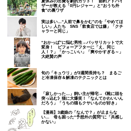
夏休みの出費を劇的カット！ 節約アドバイ
ザーが教える「0円レジャー」と“おうち外
食”の裏ワザ
実は多い…“人前で鼻をかむ”のを「やめてほ
しい」人たち SNS「飲食店では嫌」「クチ
ャラーと同じ」
“おかっぱ”に悩む男性→バッサリカットで大
変身！ ビフォーアフターに「え、同じ
人！？」「かっこいい」「爽やかすぎる～」
大絶賛の声
旬の「キュウリ」が3週間長持ち？ まるご
と冷凍保存＆解凍のテクニックとは
「寂しかった…」飼い主が帰宅→《靴に頭を
突っ込む》猫に大爆笑！「なんてかわいいん
だろう」「うちの猫もクサいものが好き」
【漫画】3歳娘の「なんで？」が止まらな
い… 母も困った“予想外の質問”に「共感し
かない」