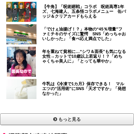
【牛角】「呪術廻戦」コラボ 呪術高専1年
ズ、七海建人、五条悟コラボメニュー 缶バ
ッジ＆クリアカードもらえる
「でけぇ油揚げ！？」本物の“45％増量”フ
ァミチキのサイズに驚愕 SNS「めっちゃお
いしかった」「食べ応え満点でした」
年を重ねて貧相に…“シワ＆面長”も気になる
女性→カットで10歳以上若返り！？「めち
ゃくちゃ美人に」「とっても華やか」
牛乳は《冷凍で1カ月》保存できる！ マル
エツの“活用術”にSNS「天才ですか」「発想
なかった」
もっと見る