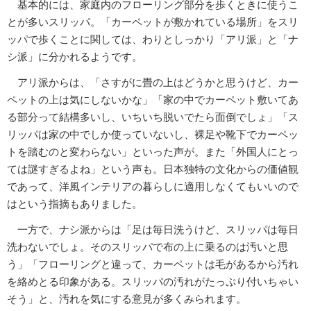
基本的には、家庭内のフローリング部分を歩くときに使うこ
とが多いスリッパ。「カーペットが敷かれている場所」をスリ
ッパで歩くことに関しては、わりとしっかり「アリ派」と「ナ
シ派」に分かれるようです。
アリ派からは、「さすがに畳の上はどうかと思うけど、カー
ペットの上は気にしないかな」「家の中でカーペット敷いてあ
る部分って結構多いし、いちいち脱いでたら面倒でしょ」「ス
リッパは家の中でしか使っていないし、裸足や靴下でカーペッ
トを踏むのと変わらない」といった声が。また「外国人にとっ
ては謎すぎるよね」という声も。日本独特の文化からの価値観
であって、洋風インテリアの暮らしに適用しなくてもいいので
はという指摘もありました。
一方で、ナシ派からは「足は毎日洗うけど、スリッパは毎日
洗わないでしょ。そのスリッパで布の上に乗るのは汚いと思
う」「フローリングと違って、カーペットは毛があるから汚れ
を絡めとる印象がある。スリッパの汚れがたっぷり付いちゃい
そう」と、汚れを気にする意見が多くみられます。