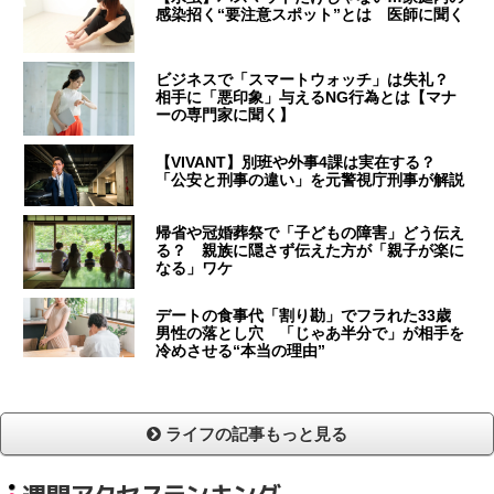
感染招く“要注意スポット”とは 医師に聞く
ビジネスで「スマートウォッチ」は失礼？
相手に「悪印象」与えるNG行為とは【マナ
ーの専門家に聞く】
【VIVANT】別班や外事4課は実在する？
「公安と刑事の違い」を元警視庁刑事が解説
帰省や冠婚葬祭で「子どもの障害」どう伝え
る？ 親族に隠さず伝えた方が「親子が楽に
なる」ワケ
デートの食事代「割り勘」でフラれた33歳
男性の落とし穴 「じゃあ半分で」が相手を
冷めさせる“本当の理由”
ライフの記事もっと見る