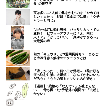
食”の裏ワザ
実は多い…“人前で鼻をかむ”のを「やめてほ
しい」人たち SNS「飲食店では嫌」「クチ
ャラーと同じ」
“おかっぱ”に悩む男性→バッサリカットで大
変身！ ビフォーアフターに「え、同じ
人！？」「かっこいい」「爽やかすぎる～」
大絶賛の声
旬の「キュウリ」が3週間長持ち？ まるご
と冷凍保存＆解凍のテクニックとは
「寂しかった…」飼い主が帰宅→《靴に頭を
突っ込む》猫に大爆笑！「なんてかわいいん
だろう」「うちの猫もクサいものが好き」
【漫画】3歳娘の「なんで？」が止まらな
い… 母も困った“予想外の質問”に「共感し
かない」