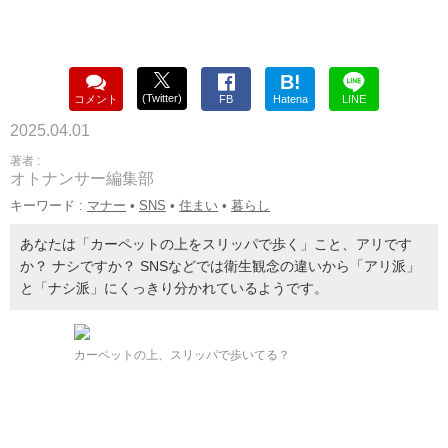
B!
(Twitter)
コメント
FB
Hatena
LINE
2025.04.01
著者 :
オトナンサー編集部
キーワード :
マナー
•
SNS
•
住まい
•
暮らし
あなたは「カーペットの上をスリッパで歩く」こと、アリです
か？ ナシですか？ SNSなどでは衛生観念の違いから「アリ派」
と「ナシ派」にくっきり分かれているようです。
カーペットの上、スリッパで歩いてる？