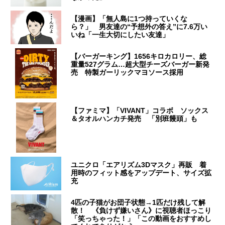
【漫画】「無人島に1つ持っていくな
ら？」 男友達の“予想外の答え”に7.6万い
いね「一生大切にしたい友達」
【バーガーキング】1656キロカロリー、総
重量527グラム…超大型チーズバーガー新発
売 特製ガーリックマヨソース採用
【ファミマ】「VIVANT」コラボ ソックス
＆タオルハンカチ発売 「別班饅頭」も
ユニクロ「エアリズム3Dマスク」再販 着
用時のフィット感をアップデート、サイズ拡
充
4匹の子猫がお団子状態→1匹だけ残して解
散！ 《負けず嫌いさん》に視聴者ほっこり
「笑っちゃった！」「この動画をおすすめし