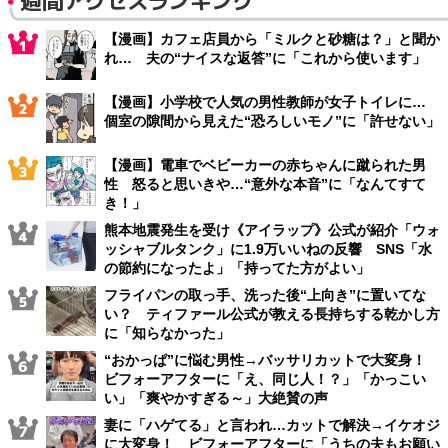
週間アクセスランキング
【漫画】カフェ店員から「ミルクと砂糖は？」と聞か
れ… 夫の“ナイスな返答”に「これから使います」
【漫画】小学校で人気の男性教師が女子トイレに…
個室の隙間から見えた“恐ろしいモノ”に「許せない」
【漫画】電車でベビーカーの赤ちゃんに蹴られた男
性 怒ると思いきや…“意外な本音”に「なんてすて
き！」
熊本地震発生を受け《アイラップ》公式が紹介「ウォ
ッシャブルタンク」に1.9万いいねの反響 SNS「水
の節約になったよ」「持ってた方がよい」
フライパンの取っ手、洗った後“上向き”に置いてな
い？ ティファール公式が教える長持ちする乾かし方
に「知らなかった」
“おかっぱ”に悩む男性→バッサリカットで大変身！
ビフォーアフターに「え、同じ人！？」「かっこい
い」「爽やかすぎる～」大絶賛の声
妻に「ハゲてる」と言われ…カットで解決→イケオジ
に大変身！ ビフォーアフターに「うちの夫もお願い