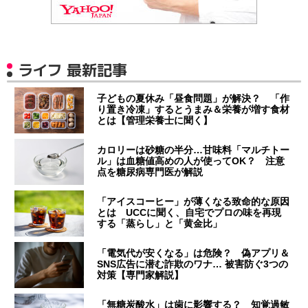
ライフ 最新記事
子どもの夏休み「昼食問題」が解決？ 「作
り置き冷凍」するとうまみ＆栄養が増す食材
とは【管理栄養士に聞く】
カロリーは砂糖の半分…甘味料「マルチトー
ル」は血糖値高めの人が使ってOK？ 注意
点を糖尿病専門医が解説
「アイスコーヒー」が薄くなる致命的な原因
とは UCCに聞く、自宅でプロの味を再現
する「蒸らし」と「黄金比」
「電気代が安くなる」は危険？ 偽アプリ＆
SNS広告に潜む詐欺のワナ… 被害防ぐ3つの
対策【専門家解説】
「無糖炭酸水」は歯に影響する？ 知覚過敏