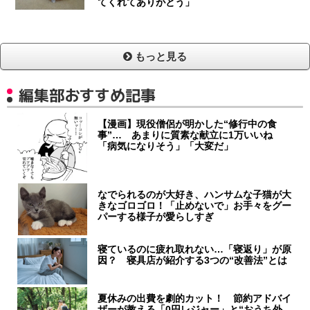
てくれてありがとう」
もっと見る
編集部おすすめ記事
【漫画】現役僧侶が明かした“修行中の食
事”… あまりに質素な献立に1万いいね
「病気になりそう」「大変だ」
なでられるのが大好き、ハンサムな子猫が大
きなゴロゴロ！「止めないで」お手々をグー
パーする様子が愛らしすぎ
寝ているのに疲れ取れない…「寝返り」が原
因？ 寝具店が紹介する3つの“改善法”とは
夏休みの出費を劇的カット！ 節約アドバイ
ザーが教える「0円レジャー」と“おうち外