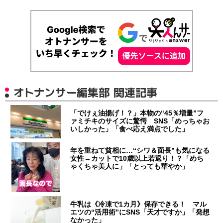
オトナンサー編集部 関連記事
「でけぇ油揚げ！？」本物の“45％増量”フ
ァミチキのサイズに驚愕 SNS「めっちゃお
いしかった」「食べ応え満点でした」
年を重ねて貧相に…“シワ＆面長”も気になる
女性→カットで10歳以上若返り！？「めち
ゃくちゃ美人に」「とっても華やか」
牛乳は《冷凍で1カ月》保存できる！ マル
エツの“活用術”にSNS「天才ですか」「発想
なかった」