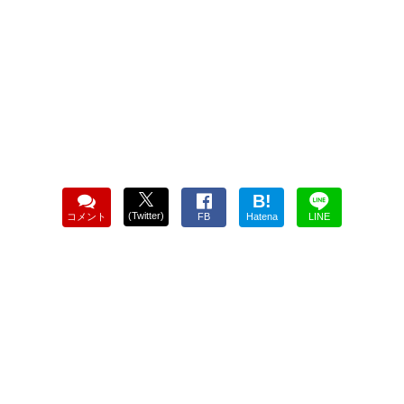
B!
(Twitter)
コメント
FB
Hatena
LINE