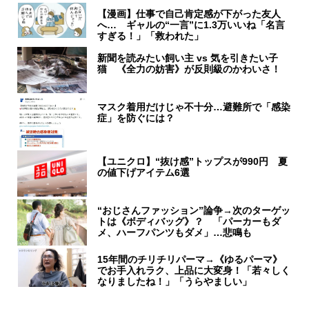
【漫画】仕事で自己肯定感が下がった友人
へ… ギャルの“一言”に1.3万いいね「名言
すぎる！」「救われた」
新聞を読みたい飼い主 vs 気を引きたい子
猫 《全力の妨害》が反則級のかわいさ！
マスク着用だけじゃ不十分…避難所で「感染
症」を防ぐには？
【ユニクロ】“抜け感”トップスが990円 夏
の値下げアイテム6選
“おじさんファッション”論争→次のターゲッ
トは《ボディバッグ》？ 「パーカーもダ
メ、ハーフパンツもダメ」…悲鳴も
15年間のチリチリパーマ→《ゆるパーマ》
でお手入れラク、上品に大変身！「若々しく
なりましたね！」「うらやましい」