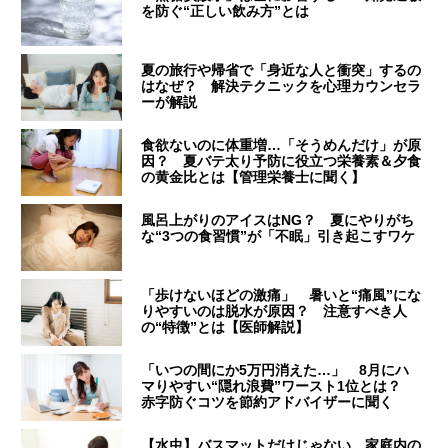
を防ぐ“正しい飲み方”とは
夏の旅行や帰省で「身近な人と衝突」するの
はなぜ？ 解決テクニックを心理カウンセラ
ーが解説
食欲ないのに体重増…「そうめんだけ」が原
因？ 夏バテ太り予防に役立つ栄養素＆夕食
の黄金比とは【管理栄養士に聞く】
風呂上がりのアイスはNG？ 夏にやりがち
な“3つの食習慣”が「不眠」引き起こすワケ
「歩けないほどの激痛」 暑いと“痛風”にな
りやすいのは脱水が原因？ 注意すべき人
の“特徴”とは【医師解説】
「いつの間にか5万円消えた…」 8月にハ
マりやすい“隠れ浪費”ワースト1位とは？
赤字防ぐコツを節約アドバイザーに聞く
【水虫】バスマットだけじゃない…家庭内の