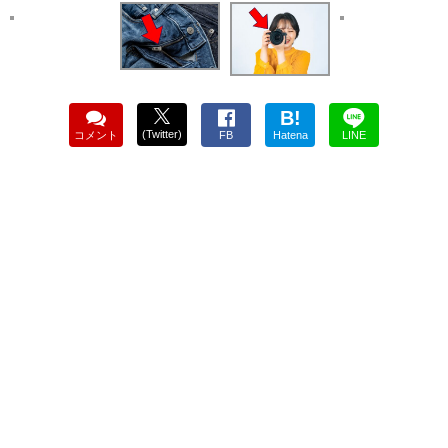
B!
(Twitter)
コメント
FB
Hatena
LINE