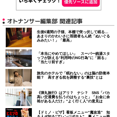
オトナンサー編集部 関連記事
生後6週間の子猫、本棚で突っ伏して眠る…
あまりのかわいさに視聴者もん絶「ぬいぐる
みみたい！」「最高」
「本当にやめてほしい」 スーパー銭湯スタ
ッフが訴える“利用時のNG行為”に「困る」
「当たり前すぎ」
旅先のホテルで「眠れない」のは脳の防衛本
能？ 高すぎる枕を調整する“裏技”とは
《弾丸旅行》はアリ？ ナシ？ SNS「バカ
高い交通費を払うのはちょっと」「お金に余
裕がある人だけ」“よく行く人”の意見は
【ドミノ・ピザ】看板メニュー“魔改造” 知
る人ぞ知る“アレンジポテト” 裏メニュー商