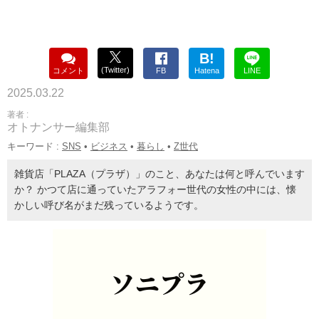
B!
(Twitter)
コメント
FB
Hatena
LINE
2025.03.22
著者 :
オトナンサー編集部
キーワード :
SNS
•
ビジネス
•
暮らし
•
Z世代
雑貨店「PLAZA（プラザ）」のこと、あなたは何と呼んでいます
か？ かつて店に通っていたアラフォー世代の女性の中には、懐
かしい呼び名がまだ残っているようです。