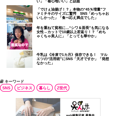
い」「着心地いい」と話題
「でけぇ油揚げ！？」本物の“45％増量”フ
ァミチキのサイズに驚愕 SNS「めっちゃお
いしかった」「食べ応え満点でした」
年を重ねて貧相に…“シワ＆面長”も気になる
女性→カットで10歳以上若返り！？「めち
ゃくちゃ美人に」「とっても華やか」
牛乳は《冷凍で1カ月》保存できる！ マル
エツの“活用術”にSNS「天才ですか」「発想
なかった」
キーワード
SNS
ビジネス
暮らし
Z世代