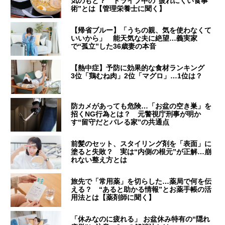
気のもと？ ドライブ中の“疲れにくい食事
術”とは【管理栄養士に聞く】
【帰省ブルー】「うちの親、気を使わなくて
いいから」 能天気な夫に絶望…義実家
で“孤立”した36歳妻の本音
【熱中症】予防に効果的な食材ランキング
3位「鶏むね肉」2位「マグロ」…1位は？
防カメがあっても危険…「お盆の空き巣」を
招くNG行為とは？ 元警視庁刑事が明か
す“留守だとバレる家”の共通点
前髪のセット、スタイリング剤を「表面」に
塗ると失敗？ 実は“内側の根元”が正解…崩
れない整え方とは
旅先で「常用薬」を切らした…薬局で何を伝
える？ “あると助かる情報”とお薬手帳の活
用法とは【薬剤師に聞く】
「休みなのに疲れる」 お盆休み特有の“隠れ