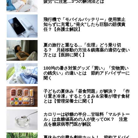
疲労”に注意…3つの解消法とは
飛行機で「モバイルバッテリー」使用禁止
知らずに充電し“発火”したら巨額の賠償責
任？【弁護士解説】
夏の旅行と重なる…「生理」どう乗り切
る？ 月経移動の方法＆鎮痛薬の適切な使い
方とは【医師に聞く】
100均の暑さ対策グッズ「買い」「安物買い
の銭失い」の違いとは 節約アドバイザーに
聞く
子どもの夏休み「昼食問題」が解決？ 「作
り置き冷凍」するとうまみ＆栄養が増す食材
とは【管理栄養士に聞く】
カロリーは砂糖の半分…甘味料「マルチトー
ル」は血糖値高めの人が使ってOK？ 注意
点を糖尿病専門医が解説
夏休みの出費を劇的カット！ 節約アドバイ