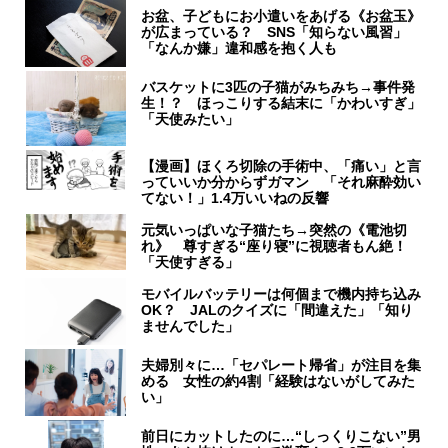
お盆、子どもにお小遣いをあげる《お盆玉》
が広まっている？ SNS「知らない風習」
「なんか嫌」違和感を抱く人も
バスケットに3匹の子猫がみちみち→事件発
生！？ ほっこりする結末に「かわいすぎ」
「天使みたい」
【漫画】ほくろ切除の手術中、「痛い」と言
っていいか分からずガマン 「それ麻酔効い
てない！」1.4万いいねの反響
元気いっぱいな子猫たち→突然の《電池切
れ》 尊すぎる“座り寝”に視聴者もん絶！
「天使すぎる」
モバイルバッテリーは何個まで機内持ち込み
OK？ JALのクイズに「間違えた」「知り
ませんでした」
夫婦別々に…「セパレート帰省」が注目を集
める 女性の約4割「経験はないがしてみた
い」
前日にカットしたのに…“しっくりこない”男