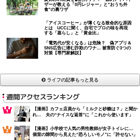
ザーが教える「0円レジャー」と“おうち外
食”の裏ワザ
「アイスコーヒー」が薄くなる致命的な原因
とは UCCに聞く、自宅でプロの味を再現
する「蒸らし」と「黄金比」
「電気代が安くなる」は危険？ 偽アプリ＆
SNS広告に潜む詐欺のワナ… 被害防ぐ3つの
対策【専門家解説】
ライフの記事もっと見る
週間アクセスランキング
【漫画】カフェ店員から「ミルクと砂糖は？」と聞か
れ… 夫の“ナイスな返答”に「これから使います」
【漫画】小学校で人気の男性教師が女子トイレに…
個室の隙間から見えた“恐ろしいモノ”に「許せない」