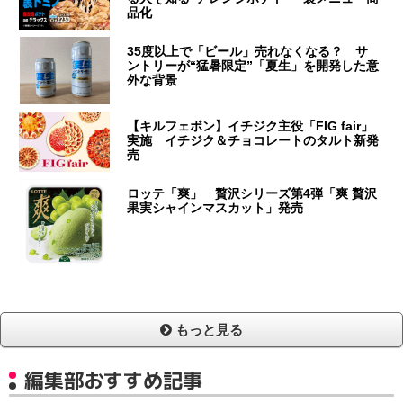
品化
35度以上で「ビール」売れなくなる？ サ
ントリーが“猛暑限定”「夏生」を開発した意
外な背景
【キルフェボン】イチジク主役「FIG fair」
実施 イチジク＆チョコレートのタルト新発
売
ロッテ「爽」 贅沢シリーズ第4弾「爽 贅沢
果実シャインマスカット」発売
もっと見る
編集部おすすめ記事