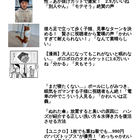
性→あか抜けカットで激変！ 2.9万いいね
「別人やん」「モテそう」絶賛の声
後ろ足で立って歩く子猫、見事なターンを決
める！ 賢さに視聴者から驚嘆の声「かわい
すぎて耐えられない！」「なんて素晴らし
い」
【漫画】大人になってもこれがないと眠れな
い… ボロボロのタオルケットに1.6万いい
ね「分かる」「夫もそう」
「まだ寝たくない…」ポールにしがみつき、
眠気をガマンする子猫に視聴者もん絶！「電
車の中でこういう人見る」「かわいいは正
義」
「ぬれた傘」放置すると臭いの原因に ハン
ズが紹介する正しい洗い方＆水弾き力を復活
させる方法
【ユニクロ】1枚でも重ね着でも…990円
の“バズトップス”が優秀！「めっちゃかわい