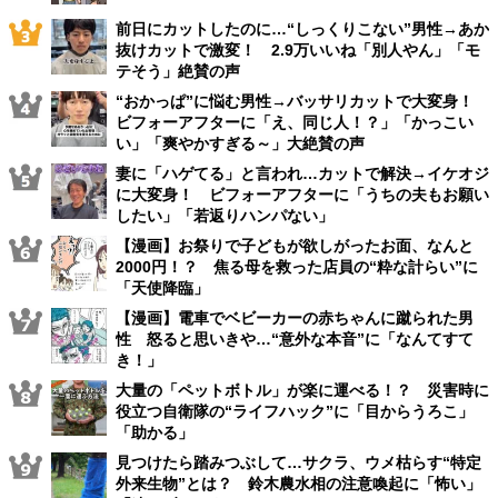
前日にカットしたのに…“しっくりこない”男性→あか
抜けカットで激変！ 2.9万いいね「別人やん」「モ
テそう」絶賛の声
“おかっぱ”に悩む男性→バッサリカットで大変身！
ビフォーアフターに「え、同じ人！？」「かっこい
い」「爽やかすぎる～」大絶賛の声
妻に「ハゲてる」と言われ…カットで解決→イケオジ
に大変身！ ビフォーアフターに「うちの夫もお願い
したい」「若返りハンパない」
【漫画】お祭りで子どもが欲しがったお面、なんと
2000円！？ 焦る母を救った店員の“粋な計らい”に
「天使降臨」
【漫画】電車でベビーカーの赤ちゃんに蹴られた男
性 怒ると思いきや…“意外な本音”に「なんてすて
き！」
大量の「ペットボトル」が楽に運べる！？ 災害時に
役立つ自衛隊の“ライフハック”に「目からうろこ」
「助かる」
見つけたら踏みつぶして…サクラ、ウメ枯らす“特定
外来生物”とは？ 鈴木農水相の注意喚起に「怖い」