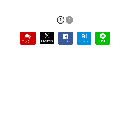
1
2
B!
(Twitter)
コメント
FB
Hatena
LINE