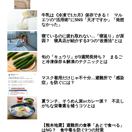
牛乳は《冷凍で1カ月》保存できる！ マル
エツの“活用術”にSNS「天才ですか」「発想
なかった」
寝ているのに疲れ取れない…「寝返り」が原
因？ 寝具店が紹介する3つの“改善法”とは
旬の「キュウリ」が3週間長持ち？ まるご
と冷凍保存＆解凍のテクニックとは
マスク着用だけじゃ不十分…避難所で「感染
症」を防ぐには？
夏ランチ、そうめん派orカレー派？ 不足し
がちな栄養素を補うコツとは
【熊本地震】避難所の食事「あとで食べる」
はNG？ 食中毒を防ぐ3つの対策