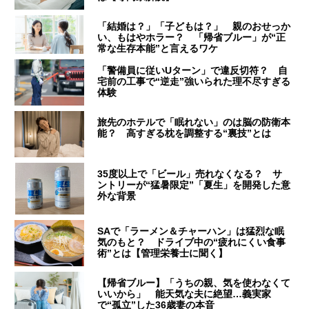
「結婚は？」「子どもは？」 親のおせっか
い、もはやホラー？ 「帰省ブルー」が“正
常な生存本能”と言えるワケ
「警備員に従いUターン」で違反切符？ 自
宅前の工事で“逆走”強いられた理不尽すぎる
体験
旅先のホテルで「眠れない」のは脳の防衛本
能？ 高すぎる枕を調整する“裏技”とは
35度以上で「ビール」売れなくなる？ サ
ントリーが“猛暑限定”「夏生」を開発した意
外な背景
SAで「ラーメン＆チャーハン」は猛烈な眠
気のもと？ ドライブ中の“疲れにくい食事
術”とは【管理栄養士に聞く】
【帰省ブルー】「うちの親、気を使わなくて
いいから」 能天気な夫に絶望…義実家
で“孤立”した36歳妻の本音