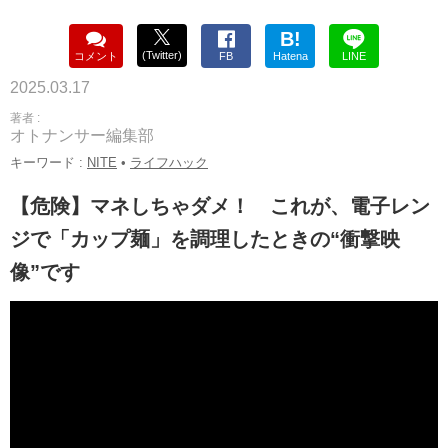
B!
(Twitter)
コメント
FB
Hatena
LINE
2025.03.17
著者 :
オトナンサー編集部
キーワード :
NITE
•
ライフハック
【危険】マネしちゃダメ！ これが、電子レン
ジで「カップ麺」を調理したときの“衝撃映
像”です