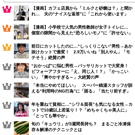
【漫画】カフェ店員から「ミルクと砂糖は？」と聞か
れ… 夫の“ナイスな返答”に「これから使います」
【漫画】小学校で人気の男性教師が女子トイレに…
個室の隙間から見えた“恐ろしいモノ”に「許せない」
前日にカットしたのに…“しっくりこない”男性→あか
抜けカットで激変！ 2.9万いいね「別人やん」「モ
テそう」絶賛の声
“おかっぱ”に悩む男性→バッサリカットで大変身！
ビフォーアフターに「え、同じ人！？」「かっこい
い」「爽やかすぎる～」大絶賛の声
「本当にやめてほしい」 スーパー銭湯スタッフが訴
える“利用時のNG行為”に「困る」「当たり前すぎ」
年を重ねて貧相に…“シワ＆面長”も気になる女性→カ
ットで10歳以上若返り！？「めちゃくちゃ美人に」
「とっても華やか」
旬の「キュウリ」が3週間長持ち？ まるごと冷凍保
存＆解凍のテクニックとは