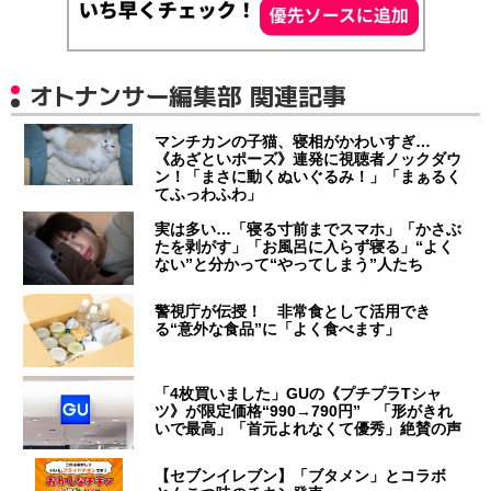
オトナンサー編集部 関連記事
マンチカンの子猫、寝相がかわいすぎ…
《あざといポーズ》連発に視聴者ノックダウ
ン！「まさに動くぬいぐるみ！」「まぁるく
てふっわふわ」
実は多い…「寝る寸前までスマホ」「かさぶ
たを剥がす」「お風呂に入らず寝る」“よく
ない”と分かって“やってしまう”人たち
警視庁が伝授！ 非常食として活用でき
る“意外な食品”に「よく食べます」
「4枚買いました」GUの《プチプラTシャ
ツ》が限定価格“990→790円” 「形がきれ
いで最高」「首元よれなくて優秀」絶賛の声
【セブンイレブン】「ブタメン」とコラボ