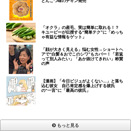
とんこつ味のチキン発売
「オクラ」の産毛、実は簡単に取れる！？
キユーピーが伝授する“簡単テク”に「めっち
ゃ有益な情報をゲット」
「顔が大きく見える」悩む女性→ショートヘ
アで“白髪＆おでこのシワ”もカバー！「若返
って別人みたい」「あか抜けてきれい」称賛
の声
【漫画】「今日ビジュがよくない…」と落ち
込む彼女 自己肯定感を爆上げする彼氏
の“一言”に「最高の彼氏」
もっと見る