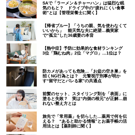
SAで「ラーメン＆チャーハン」は猛烈な眠
気のもと？ ドライブ中の“疲れにくい食事
術”とは【管理栄養士に聞く】
【帰省ブルー】「うちの親、気を使わなくて
いいから」 能天気な夫に絶望…義実家
で“孤立”した36歳妻の本音
【熱中症】予防に効果的な食材ランキング
3位「鶏むね肉」2位「マグロ」…1位は？
防カメがあっても危険…「お盆の空き巣」を
招くNG行為とは？ 元警視庁刑事が明か
す“留守だとバレる家”の共通点
前髪のセット、スタイリング剤を「表面」に
塗ると失敗？ 実は“内側の根元”が正解…崩
れない整え方とは
旅先で「常用薬」を切らした…薬局で何を伝
える？ “あると助かる情報”とお薬手帳の活
用法とは【薬剤師に聞く】