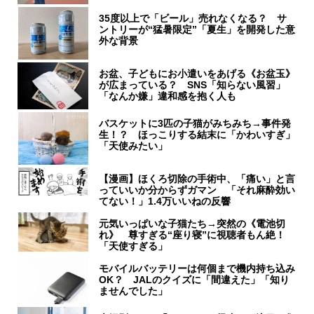
35度以上で「ビール」売れなくなる？ サ
ントリーが“猛暑限定”「夏生」を開発した意
外な背景
お盆、子どもにお小遣いをあげる《お盆玉》
が広まっている？ SNS「知らない風習」
「なんか嫌」違和感を抱く人も
バスケットに3匹の子猫がみちみち→事件発
生！？ ほっこりする結末に「かわいすぎ」
「天使みたい」
【漫画】ほくろ切除の手術中、「痛い」と言
っていいか分からずガマン 「それ麻酔効い
てない！」1.4万いいねの反響
元気いっぱいな子猫たち→突然の《電池切
れ》 尊すぎる“座り寝”に視聴者もん絶！
「天使すぎる」
モバイルバッテリーは何個まで機内持ち込み
OK？ JALのクイズに「間違えた」「知り
ませんでした」