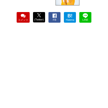
B!
(Twitter)
コメント
FB
Hatena
LINE