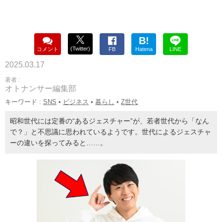
B!
(Twitter)
コメント
FB
Hatena
LINE
2025.03.17
著者 :
オトナンサー編集部
キーワード :
SNS
•
ビジネス
•
暮らし
•
Z世代
昭和世代には定番の“あるジェスチャー”が、若者世代から「なん
で？」と不思議に思われているようです。世代によるジェスチャ
ーの違いを探ってみると……。