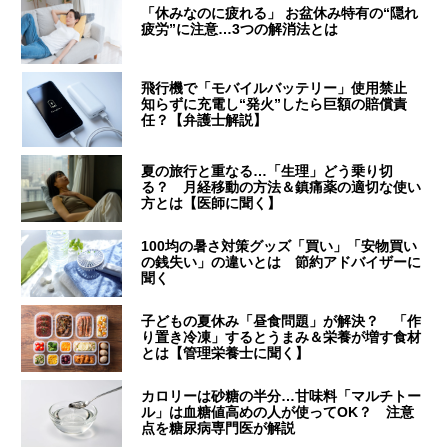
「休みなのに疲れる」 お盆休み特有の“隠れ
疲労”に注意…3つの解消法とは
飛行機で「モバイルバッテリー」使用禁止
知らずに充電し“発火”したら巨額の賠償責
任？【弁護士解説】
夏の旅行と重なる…「生理」どう乗り切
る？ 月経移動の方法＆鎮痛薬の適切な使い
方とは【医師に聞く】
100均の暑さ対策グッズ「買い」「安物買い
の銭失い」の違いとは 節約アドバイザーに
聞く
子どもの夏休み「昼食問題」が解決？ 「作
り置き冷凍」するとうまみ＆栄養が増す食材
とは【管理栄養士に聞く】
カロリーは砂糖の半分…甘味料「マルチトー
ル」は血糖値高めの人が使ってOK？ 注意
点を糖尿病専門医が解説