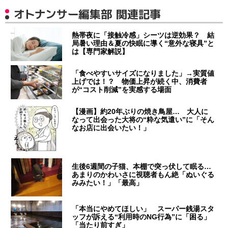
オトナンサー編集部 関連記事
熱帯夜に「接触冷感」シーツは逆効果？ 結
局暑い理由＆夏の快眠に導く“意外な寝具”と
は【専門家解説】
「食べやすいサイズになりました」→実質値
上げでは！？ 物価上昇が続く中、消費者
が“コスト削減”を実感する場面
【漫画】約20年ぶりの焼き鳥屋… 大人に
なって出会った大将の“粋な気遣い”に「そん
なお店に出会いたい！」
生後6週間の子猫、本棚で突っ伏して眠る…
あまりのかわいさに視聴者もん絶「ぬいぐる
みみたい！」「最高」
「本当にやめてほしい」 スーパー銭湯スタ
ッフが訴える“利用時のNG行為”に「困る」
「当たり前すぎ」