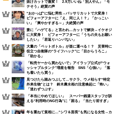
抜けカットで激変！ 2.9万いいね「別人やん」「モ
テそう」絶賛の声
“おかっぱ”に悩む男性→バッサリカットで大変身！
ビフォーアフターに「え、同じ人！？」「かっこい
い」「爽やかすぎる～」大絶賛の声
妻に「ハゲてる」と言われ…カットで解決→イケオジ
に大変身！ ビフォーアフターに「うちの夫もお願い
したい」「若返りハンパない」
大量の「ペットボトル」が楽に運べる！？ 災害時に
役立つ自衛隊の“ライフハック”に「目からうろこ」
「助かる」
「転売ヤーから買わないで」アイラップ公式が“ウォ
ッシャブルタンク”増産を報告 SNS「心強い」「落
ち着いたら買う」
見つけたら踏みつぶして…サクラ、ウメ枯らす“特定
外来生物”とは？ 鈴木農水相の注意喚起に「怖い」
「迷わずつぶす」
「本当にやめてほしい」 スーパー銭湯スタッフが訴
える“利用時のNG行為”に「困る」「当たり前すぎ」
年を重ねて貧相に…“シワ＆面長”も気になる女性→カ