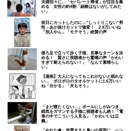
夫婦別々に…「セパレート帰省」が注目を集
める 女性の約4割「経験はないがしてみた
い」
前日にカットしたのに…“しっくりこない”男
性→あか抜けカットで激変！ 2.9万いいね
「別人やん」「モテそう」絶賛の声
後ろ足で立って歩く子猫、見事なターンを決
める！ 賢さに視聴者から驚嘆の声「かわい
すぎて耐えられない！」「なんて素晴らし
い」
【漫画】大人になってもこれがないと眠れな
い… ボロボロのタオルケットに1.6万いい
ね「分かる」「夫もそう」
「まだ寝たくない…」ポールにしがみつき、
眠気をガマンする子猫に視聴者もん絶！「電
車の中でこういう人見る」「かわいいは正
義」
「ぬれた傘」放置すると臭いの原因に ハン