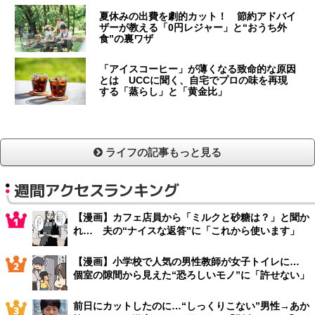
夏休みの出費を劇的カット！ 節約アドバイ
ザーが教える「0円レジャー」と“おうち外
食”の裏ワザ
「アイスコーヒー」が薄くなる致命的な原因
とは UCCに聞く、自宅でプロの味を再現
する「蒸らし」と「黄金比」
ライフの記事もっと見る
週間アクセスランキング
【漫画】カフェ店員から「ミルクと砂糖は？」と聞か
れ… 夫の“ナイスな返答”に「これから使います」
【漫画】小学校で人気の男性教師が女子トイレに…
個室の隙間から見えた“恐ろしいモノ”に「許せない」
前日にカットしたのに…“しっくりこない”男性→あか