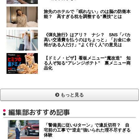
旅先のホテルで「眠れない」のは脳の防衛本
能？ 高すぎる枕を調整する“裏技”とは
《弾丸旅行》はアリ？ ナシ？ SNS「バカ
高い交通費を払うのはちょっと」「お金に余
裕がある人だけ」“よく行く人”の意見は
【ドミノ・ピザ】看板メニュー“魔改造” 知
る人ぞ知る“アレンジポテト” 裏メニュー商
品化
もっと見る
編集部おすすめ記事
「警備員に従いUターン」で違反切符？ 自
宅前の工事で“逆走”強いられた理不尽すぎる
体験