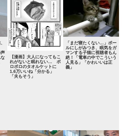
猫、
「まだ寝たくない…」ポー
る！
ルにしがみつき、眠気をガ
の声
マンする子猫に視聴者もん
【漫画】大人になってもこ
れな
絶！「電車の中でこういう
れがないと眠れない… ボ
し
人見る」「かわいいは正
ロボロのタオルケットに
義」
1.6万いいね「分かる」
「夫もそう」