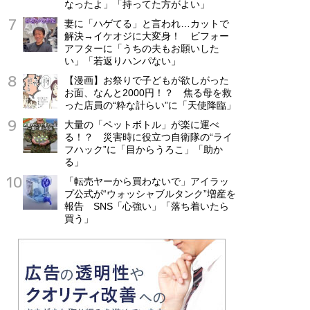
なったよ」「持ってた方がよい」
妻に「ハゲてる」と言われ…カットで
解決→イケオジに大変身！ ビフォー
アフターに「うちの夫もお願いした
い」「若返りハンパない」
【漫画】お祭りで子どもが欲しがった
お面、なんと2000円！？ 焦る母を救
った店員の“粋な計らい”に「天使降臨」
大量の「ペットボトル」が楽に運べ
る！？ 災害時に役立つ自衛隊の“ライ
フハック”に「目からうろこ」「助か
る」
「転売ヤーから買わないで」アイラッ
プ公式が“ウォッシャブルタンク”増産を
報告 SNS「心強い」「落ち着いたら
買う」