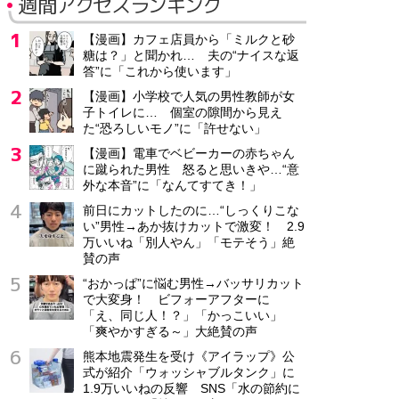
週間アクセスランキング
【漫画】カフェ店員から「ミルクと砂
糖は？」と聞かれ… 夫の“ナイスな返
答”に「これから使います」
【漫画】小学校で人気の男性教師が女
子トイレに… 個室の隙間から見え
た“恐ろしいモノ”に「許せない」
【漫画】電車でベビーカーの赤ちゃん
に蹴られた男性 怒ると思いきや…“意
外な本音”に「なんてすてき！」
前日にカットしたのに…“しっくりこな
い”男性→あか抜けカットで激変！ 2.9
万いいね「別人やん」「モテそう」絶
賛の声
“おかっぱ”に悩む男性→バッサリカット
で大変身！ ビフォーアフターに
「え、同じ人！？」「かっこいい」
「爽やかすぎる～」大絶賛の声
熊本地震発生を受け《アイラップ》公
式が紹介「ウォッシャブルタンク」に
1.9万いいねの反響 SNS「水の節約に