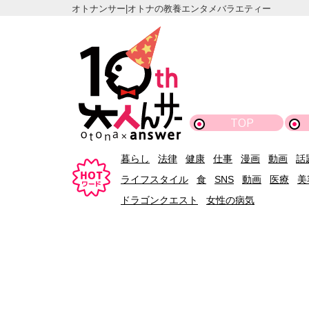
オトナンサー|オトナの教養エンタメバラエティー
TOP
暮らし
法律
健康
仕事
漫画
動画
話
ライフスタイル
食
SNS
動画
医療
美
ドラゴンクエスト
女性の病気