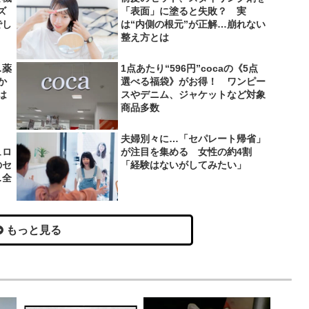
ズ
「表面」に塗ると失敗？ 実
でし
は“内側の根元”が正解…崩れない
整え方とは
…薬
1点あたり“596円”cocaの《5点
か
選べる福袋》がお得！ ワンピー
は
スやデニム、ジャケットなど対象
商品多数
夫婦別々に…「セパレート帰省」
ュロ
が注目を集める 女性の約4割
のセ
「経験はないがしてみたい」
…全
もっと見る