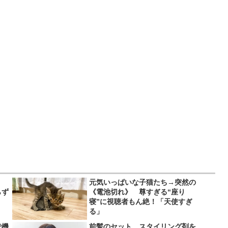
、
元気いっぱいな子猫たち→突然の
らず
《電池切れ》 尊すぎる“座り
寝”に視聴者もん絶！「天使すぎ
る」
で機
前髪のセット、スタイリング剤を