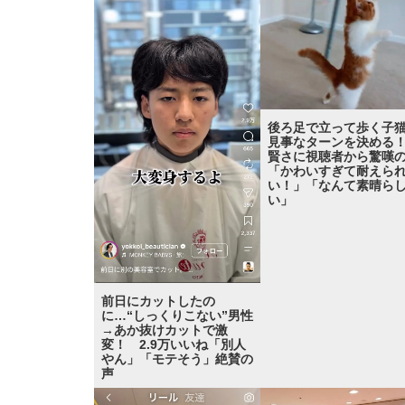
後ろ足で立って歩く子
見事なターンを決め
賢さに視聴者から驚嘆
「かわいすぎて耐えら
い！」「なんて素晴ら
い」
前日にカットしたの
に…“しっくりこない”男性
→あか抜けカットで激
変！ 2.9万いいね「別人
やん」「モテそう」絶賛の
声