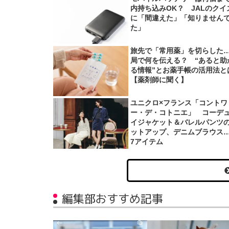
内持ち込みOK？ JALのクイ
に「間違えた」「知りません
た」
旅先で「常用薬」を切らした
局で何を伝える？ “あると助
る情報”とお薬手帳の活用法と
【薬剤師に聞く】
ユニクロ×フランス「コントワ
ー・デ・コトニエ」 コーデ
イジャケット＆バレルパンツ
ットアップ、デニムブラウス
7アイテム
編集部おすすめ記事