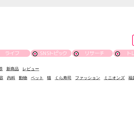
ライフ
SNSトピック
リサーチ
ト
題
新商品
レビュー
容
内科
動物
ペット
猫
くら寿司
ファッション
ミニオンズ
福