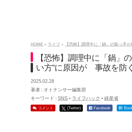
HOME
ライフ
【恐怖】調理中に「鍋」の取っ手が
【恐怖】調理中に「鍋」の
い方”に原因が 事故を防
2025.02.28
著者 :
オトナンサー編集部
キーワード :
SNS
•
ライフハック
•
経産省
コメント
(Twitter)
Facebook
B!
Boo