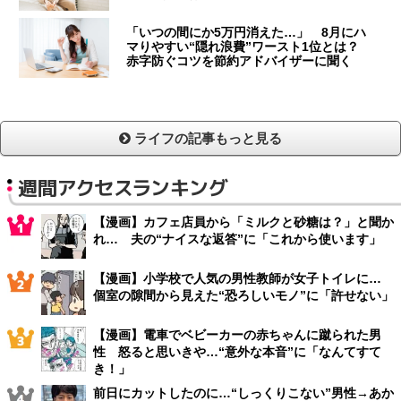
「いつの間にか5万円消えた…」 8月にハ
マりやすい“隠れ浪費”ワースト1位とは？
赤字防ぐコツを節約アドバイザーに聞く
ライフの記事もっと見る
週間アクセスランキング
【漫画】カフェ店員から「ミルクと砂糖は？」と聞か
れ… 夫の“ナイスな返答”に「これから使います」
【漫画】小学校で人気の男性教師が女子トイレに…
個室の隙間から見えた“恐ろしいモノ”に「許せない」
【漫画】電車でベビーカーの赤ちゃんに蹴られた男
性 怒ると思いきや…“意外な本音”に「なんてすて
き！」
前日にカットしたのに…“しっくりこない”男性→あか