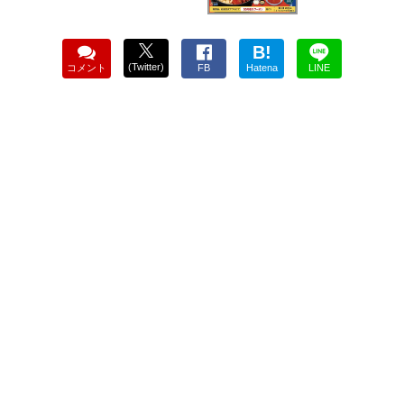
B!
(Twitter)
コメント
FB
Hatena
LINE