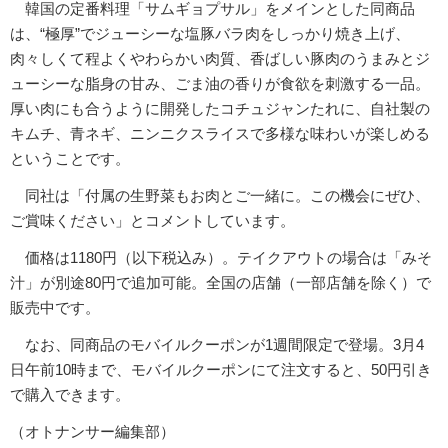
韓国の定番料理「サムギョプサル」をメインとした同商品
は、“極厚”でジューシーな塩豚バラ肉をしっかり焼き上げ、
肉々しくて程よくやわらかい肉質、香ばしい豚肉のうまみとジ
ューシーな脂身の甘み、ごま油の香りが食欲を刺激する一品。
厚い肉にも合うように開発したコチュジャンたれに、自社製の
キムチ、青ネギ、ニンニクスライスで多様な味わいが楽しめる
ということです。
同社は「付属の生野菜もお肉とご一緒に。この機会にぜひ、
ご賞味ください」とコメントしています。
価格は1180円（以下税込み）。テイクアウトの場合は「みそ
汁」が別途80円で追加可能。全国の店舗（一部店舗を除く）で
販売中です。
なお、同商品のモバイルクーポンが1週間限定で登場。3月4
日午前10時まで、モバイルクーポンにて注文すると、50円引き
で購入できます。
（オトナンサー編集部）