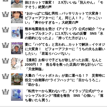
抜けカットで激変！ 2.9万いいね「別人やん」「モ
テそう」絶賛の声
“おかっぱ”に悩む男性→バッサリカットで大変身！
ビフォーアフターに「え、同じ人！？」「かっこい
い」「爽やかすぎる～」大絶賛の声
熊本地震発生を受け《アイラップ》公式が紹介「ウォ
ッシャブルタンク」に1.9万いいねの反響 SNS「水
の節約になったよ」「持ってた方がよい」
妻に「ハゲてる」と言われ…カットで解決→イケオジ
に大変身！ ビフォーアフターに「うちの夫もお願い
したい」「若返りハンパない」
【漫画】お祭りで子どもが欲しがったお面、なんと
2000円！？ 焦る母を救った店員の“粋な計らい”に
「天使降臨」
大量の「ペットボトル」が楽に運べる！？ 災害時に
役立つ自衛隊の“ライフハック”に「目からうろこ」
「助かる」
「転売ヤーから買わないで」アイラップ公式が“ウォ
ッシャブルタンク”増産を報告 SNS「心強い」「落
ち着いたら買う」