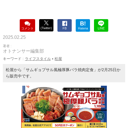
B!
(Twitter)
コメント
FB
Hatena
LINE
2025.02.25
著者 :
オトナンサー編集部
キーワード :
ライフスタイル
•
松屋
松屋から「サムギョプサル風極厚豚バラ焼肉定食」が2月25日か
ら販売中です。