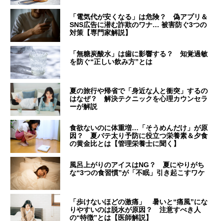
「電気代が安くなる」は危険？ 偽アプリ＆
SNS広告に潜む詐欺のワナ… 被害防ぐ3つの
対策【専門家解説】
「無糖炭酸水」は歯に影響する？ 知覚過敏
を防ぐ“正しい飲み方”とは
夏の旅行や帰省で「身近な人と衝突」するの
はなぜ？ 解決テクニックを心理カウンセラ
ーが解説
食欲ないのに体重増…「そうめんだけ」が原
因？ 夏バテ太り予防に役立つ栄養素＆夕食
の黄金比とは【管理栄養士に聞く】
風呂上がりのアイスはNG？ 夏にやりがち
な“3つの食習慣”が「不眠」引き起こすワケ
「歩けないほどの激痛」 暑いと“痛風”にな
りやすいのは脱水が原因？ 注意すべき人
の“特徴”とは【医師解説】