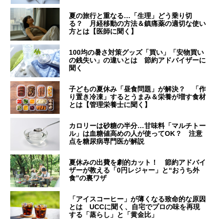
夏の旅行と重なる…「生理」どう乗り切
る？ 月経移動の方法＆鎮痛薬の適切な使い
方とは【医師に聞く】
100均の暑さ対策グッズ「買い」「安物買い
の銭失い」の違いとは 節約アドバイザーに
聞く
子どもの夏休み「昼食問題」が解決？ 「作
り置き冷凍」するとうまみ＆栄養が増す食材
とは【管理栄養士に聞く】
カロリーは砂糖の半分…甘味料「マルチトー
ル」は血糖値高めの人が使ってOK？ 注意
点を糖尿病専門医が解説
夏休みの出費を劇的カット！ 節約アドバイ
ザーが教える「0円レジャー」と“おうち外
食”の裏ワザ
「アイスコーヒー」が薄くなる致命的な原因
とは UCCに聞く、自宅でプロの味を再現
する「蒸らし」と「黄金比」