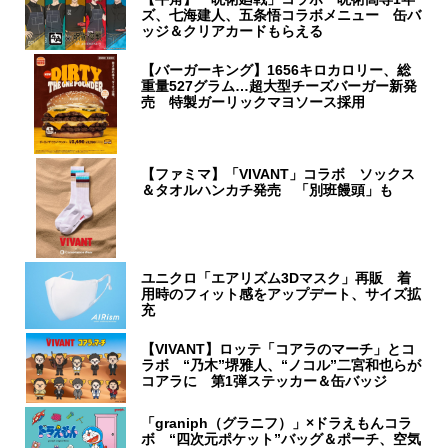
ズ、七海建人、五条悟コラボメニュー 缶バ
ッジ＆クリアカードもらえる
【バーガーキング】1656キロカロリー、総
重量527グラム…超大型チーズバーガー新発
売 特製ガーリックマヨソース採用
【ファミマ】「VIVANT」コラボ ソックス
＆タオルハンカチ発売 「別班饅頭」も
ユニクロ「エアリズム3Dマスク」再販 着
用時のフィット感をアップデート、サイズ拡
充
【VIVANT】ロッテ「コアラのマーチ」とコ
ラボ “乃木”堺雅人、“ノコル”二宮和也らが
コアラに 第1弾ステッカー＆缶バッジ
「graniph（グラニフ）」×ドラえもんコラ
ボ “四次元ポケット”バッグ＆ポーチ、空気