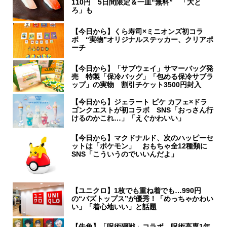
110円 5日間限定＆一皿“無料” 「大と
ろ」も
【今日から】くら寿司×ミニオンズ初コラ
ボ “実物”オリジナルステッカー、クリアポ
ーチ
【今日から】「サブウェイ」サマーバッグ発
売 特製「保冷バッグ」「包める保冷サブラ
ップ」の実物 割引チケット3500円封入
【今日から】ジェラート ピケ カフェ×ドラ
ゴンクエストが初コラボ SNS「おっさん行
けるのかこれ…」「えぐかわいい」
【今日から】マクドナルド、次のハッピーセ
ットは「ポケモン」 おもちゃ全12種類に
SNS「こういうのでいいんだよ」
【ユニクロ】1枚でも重ね着でも…990円
の“バズトップス”が優秀！「めっちゃかわい
い」「着心地いい」と話題
【牛角】「呪術廻戦」コラボ 呪術高専1年