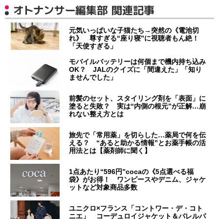
オトナンサー編集部 関連記事
元気いっぱいな子猫たち→突然の《電池切
れ》 尊すぎる“座り寝”に視聴者もん絶！
「天使すぎる」
モバイルバッテリーは何個まで機内持ち込み
OK？ JALのクイズに「間違えた」「知り
ませんでした」
前髪のセット、スタイリング剤を「表面」に
塗ると失敗？ 実は“内側の根元”が正解…崩
れない整え方とは
旅先で「常用薬」を切らした…薬局で何を伝
える？ “あると助かる情報”とお薬手帳の活
用法とは【薬剤師に聞く】
1点あたり“596円”cocaの《5点選べる福
袋》がお得！ ワンピースやデニム、ジャケ
ットなど対象商品多数
ユニクロ×フランス「コントワー・デ・コト
ニエ」 コーデュロイジャケット＆バレルパ