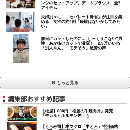
ンツのセットアップ、デニムブラウス…全7
アイテム
夫婦別々に…「セパレート帰省」が注目を集
める 女性の約4割「経験はないがしてみた
い」
前日にカットしたのに…“しっくりこない”男
性→あか抜けカットで激変！ 2.9万いいね
「別人やん」「モテそう」絶賛の声
もっと見る
編集部おすすめ記事
【松屋】630円「松屋の牛焼肉丼」発売
「牛カルビホルモン丼」も
【くら寿司】本マグロ「中とろ」特別価格