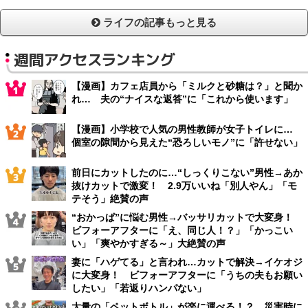
ライフの記事もっと見る
週間アクセスランキング
【漫画】カフェ店員から「ミルクと砂糖は？」と聞か
れ… 夫の“ナイスな返答”に「これから使います」
【漫画】小学校で人気の男性教師が女子トイレに…
個室の隙間から見えた“恐ろしいモノ”に「許せない」
前日にカットしたのに…“しっくりこない”男性→あか
抜けカットで激変！ 2.9万いいね「別人やん」「モ
テそう」絶賛の声
“おかっぱ”に悩む男性→バッサリカットで大変身！
ビフォーアフターに「え、同じ人！？」「かっこい
い」「爽やかすぎる～」大絶賛の声
妻に「ハゲてる」と言われ…カットで解決→イケオジ
に大変身！ ビフォーアフターに「うちの夫もお願い
したい」「若返りハンパない」
大量の「ペットボトル」が楽に運べる！？ 災害時に