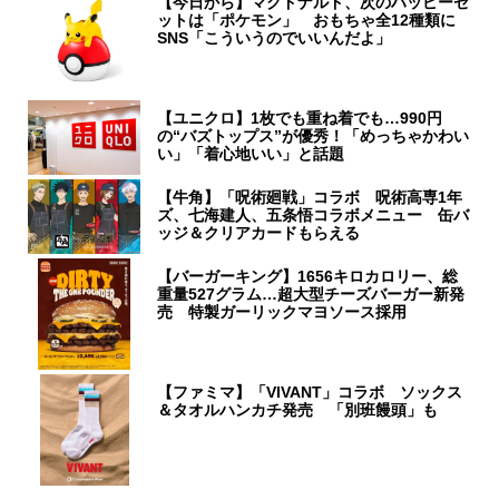
【今日から】マクドナルド、次のハッピーセ
ットは「ポケモン」 おもちゃ全12種類に
SNS「こういうのでいいんだよ」
【ユニクロ】1枚でも重ね着でも…990円
の“バズトップス”が優秀！「めっちゃかわい
い」「着心地いい」と話題
【牛角】「呪術廻戦」コラボ 呪術高専1年
ズ、七海建人、五条悟コラボメニュー 缶バ
ッジ＆クリアカードもらえる
【バーガーキング】1656キロカロリー、総
重量527グラム…超大型チーズバーガー新発
売 特製ガーリックマヨソース採用
【ファミマ】「VIVANT」コラボ ソックス
＆タオルハンカチ発売 「別班饅頭」も