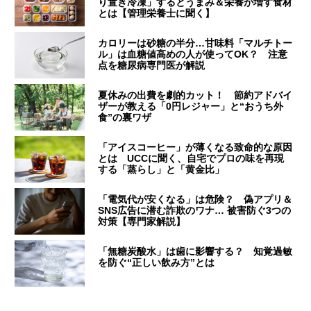
り置き冷凍」するとうまみ＆栄養が増す食材
とは【管理栄養士に聞く】
カロリーは砂糖の半分…甘味料「マルチトー
ル」は血糖値高めの人が使ってOK？ 注意
点を糖尿病専門医が解説
夏休みの出費を劇的カット！ 節約アドバイ
ザーが教える「0円レジャー」と“おうち外
食”の裏ワザ
「アイスコーヒー」が薄くなる致命的な原因
とは UCCに聞く、自宅でプロの味を再現
する「蒸らし」と「黄金比」
「電気代が安くなる」は危険？ 偽アプリ＆
SNS広告に潜む詐欺のワナ… 被害防ぐ3つの
対策【専門家解説】
「無糖炭酸水」は歯に影響する？ 知覚過敏
を防ぐ“正しい飲み方”とは