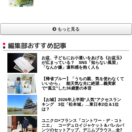
もっと見る
編集部おすすめ記事
お盆、子どもにお小遣いをあげる《お盆玉》
が広まっている？ SNS「知らない風習」
「なんか嫌」違和感を抱く人も
【帰省ブルー】「うちの親、気を使わなくて
いいから」 能天気な夫に絶望…義実家
で“孤立”した36歳妻の本音
【お城】2026年上半期“人気”アクセスラン
キング 3位「松本城」…東日本2位＆1位
は？
ユニクロ×フランス「コントワー・デ・コト
ニエ」 コーデュロイジャケット＆バレルパ
ンツのセットアップ、デニムブラウス…全7