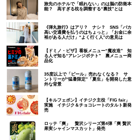
旅先のホテルで「眠れない」のは脳の防衛本
能？ 高すぎる枕を調整する“裏技”とは
《弾丸旅行》はアリ？ ナシ？ SNS「バカ
高い交通費を払うのはちょっと」「お金に余
裕がある人だけ」“よく行く人”の意見は
【ドミノ・ピザ】看板メニュー“魔改造” 知
る人ぞ知る“アレンジポテト” 裏メニュー商
品化
35度以上で「ビール」売れなくなる？ サ
ントリーが“猛暑限定”「夏生」を開発した意
外な背景
【キルフェボン】イチジク主役「FIG fair」
実施 イチジク＆チョコレートのタルト新発
売
ロッテ「爽」 贅沢シリーズ第4弾「爽 贅沢
果実シャインマスカット」発売