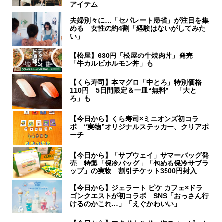
アイテム
夫婦別々に…「セパレート帰省」が注目を集
める 女性の約4割「経験はないがしてみた
い」
【松屋】630円「松屋の牛焼肉丼」発売
「牛カルビホルモン丼」も
【くら寿司】本マグロ「中とろ」特別価格
110円 5日間限定＆一皿“無料” 「大と
ろ」も
【今日から】くら寿司×ミニオンズ初コラ
ボ “実物”オリジナルステッカー、クリアポ
ーチ
【今日から】「サブウェイ」サマーバッグ発
売 特製「保冷バッグ」「包める保冷サブラ
ップ」の実物 割引チケット3500円封入
【今日から】ジェラート ピケ カフェ×ドラ
ゴンクエストが初コラボ SNS「おっさん行
けるのかこれ…」「えぐかわいい」