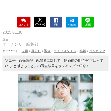
B!
(Twitter)
コメント
FB
Hatena
LINE
2025.01.30
著者 :
オトナンサー編集部
キーワード :
夫婦
•
暮らし
•
調査
•
ライフスタイル
•
結婚
•
ランキング
ソニー生命保険が「配偶者に対して、結婚前の期待を“下回って
いる”と感じること」の調査結果をランキングで紹介！