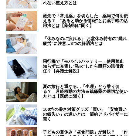
れない整え方とは
旅先で「常用薬」を切らした…薬局で何を伝
える？ “あると助かる情報”とお薬手帳の活
用法とは【薬剤師に聞く】
「休みなのに疲れる」 お盆休み特有の“隠れ
疲労”に注意…3つの解消法とは
飛行機で「モバイルバッテリー」使用禁止
知らずに充電し“発火”したら巨額の賠償責
任？【弁護士解説】
夏の旅行と重なる…「生理」どう乗り切
る？ 月経移動の方法＆鎮痛薬の適切な使い
方とは【医師に聞く】
100均の暑さ対策グッズ「買い」「安物買い
の銭失い」の違いとは 節約アドバイザーに
聞く
子どもの夏休み「昼食問題」が解決？ 「作