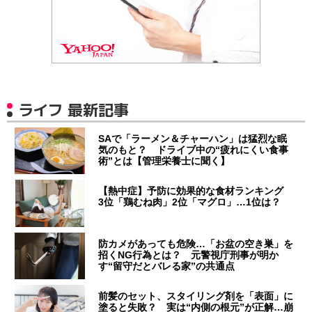
ライフ 最新記事
SAで「ラーメン＆チャーハン」は猛烈な眠
気のもと？ ドライブ中の“疲れにくい食事
術”とは【管理栄養士に聞く】
【熱中症】予防に効果的な食材ランキング
3位「鶏むね肉」2位「マグロ」…1位は？
防カメがあっても危険…「お盆の空き巣」を
招くNG行為とは？ 元警視庁刑事が明か
す“留守だとバレる家”の共通点
前髪のセット、スタイリング剤を「表面」に
塗ると失敗？ 実は“内側の根元”が正解…崩