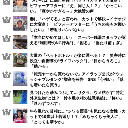
“おかっぱ”に悩む男性→バッサリカットで大変身！
ビフォーアフターに「え、同じ人！？」「かっこい
い」「爽やかすぎる～」大絶賛の声
妻に「ハゲてる」と言われ…カットで解決→イケオジ
に大変身！ ビフォーアフターに「うちの夫もお願い
したい」「若返りハンパない」
「本当にやめてほしい」 スーパー銭湯スタッフが訴
える“利用時のNG行為”に「困る」「当たり前すぎ」
大量の「ペットボトル」が楽に運べる！？ 災害時に
役立つ自衛隊の“ライフハック”に「目からうろこ」
「助かる」
「転売ヤーから買わないで」アイラップ公式が“ウォ
ッシャブルタンク”増産を報告 SNS「心強い」「落
ち着いたら買う」
見つけたら踏みつぶして…サクラ、ウメ枯らす“特定
外来生物”とは？ 鈴木農水相の注意喚起に「怖い」
「迷わずつぶす」
年を重ねて貧相に…“シワ＆面長”も気になる女性→カ
ットで10歳以上若返り！？「めちゃくちゃ美人に」
「とっても華やか」