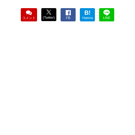
B!
(Twitter)
コメント
FB
Hatena
LINE