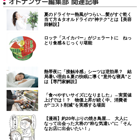
オトナンサー編集部 関連記事
夏のドライヤー熱風がつらい…髪がすぐ乾く
当て方＆タオルドライの“神テク”とは【美容
師解説】
ロッテ「スイカバー」がジェラートに ねっ
とり食感＆じっくり堪能
熱帯夜に「接触冷感」シーツは逆効果？ 結
局暑い理由＆夏の快眠に導く“意外な寝具”と
は【専門家解説】
「食べやすいサイズになりました」→実質値
上げでは！？ 物価上昇が続く中、消費者
が“コスト削減”を実感する場面
【漫画】約20年ぶりの焼き鳥屋… 大人に
なって出会った大将の“粋な気遣い”に「そん
なお店に出会いたい！」