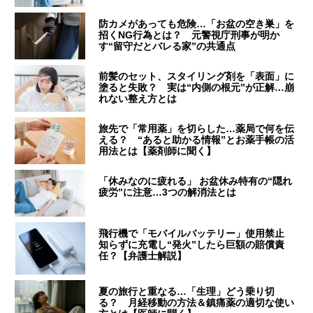
防カメがあっても危険…「お盆の空き巣」を
招くNG行為とは？ 元警視庁刑事が明か
す“留守だとバレる家”の共通点
前髪のセット、スタイリング剤を「表面」に
塗ると失敗？ 実は“内側の根元”が正解…崩
れない整え方とは
旅先で「常用薬」を切らした…薬局で何を伝
える？ “あると助かる情報”とお薬手帳の活
用法とは【薬剤師に聞く】
「休みなのに疲れる」 お盆休み特有の“隠れ
疲労”に注意…3つの解消法とは
飛行機で「モバイルバッテリー」使用禁止
知らずに充電し“発火”したら巨額の賠償責
任？【弁護士解説】
夏の旅行と重なる…「生理」どう乗り切
る？ 月経移動の方法＆鎮痛薬の適切な使い