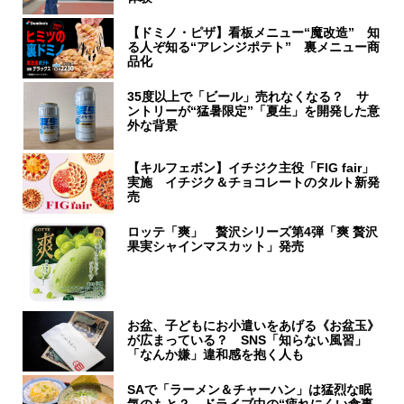
【ドミノ・ピザ】看板メニュー“魔改造” 知
る人ぞ知る“アレンジポテト” 裏メニュー商
品化
35度以上で「ビール」売れなくなる？ サ
ントリーが“猛暑限定”「夏生」を開発した意
外な背景
【キルフェボン】イチジク主役「FIG fair」
実施 イチジク＆チョコレートのタルト新発
売
ロッテ「爽」 贅沢シリーズ第4弾「爽 贅沢
果実シャインマスカット」発売
お盆、子どもにお小遣いをあげる《お盆玉》
が広まっている？ SNS「知らない風習」
「なんか嫌」違和感を抱く人も
SAで「ラーメン＆チャーハン」は猛烈な眠