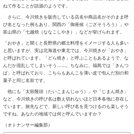
ねて作ることが語源のようです。
さらに、今川焼きを販売している店名や商品名がそのまま呼
び名となった例もあり、関西の「御座候（ござそうろう）」や
富山県の「七越焼（ななこしやき）」などが挙げられます。
「おやき」と聞くと長野県の郷土料理をイメージする人も多い
と思いますが、実は北海道や東北では、今川焼きが「おやき」
と呼ばれています。「どら焼き」と呼ぶこともあるようで、な
んだか混乱してしまいそう……。ちなみに、福島では「きんつ
ば」と呼ばれており、こちらもあんこを薄い皮で包んだ別の和
菓子と同じ名前です。
他にも「太鼓饅頭（たいこまんじゅう）」や「じまん焼き」
など、今川焼きの呼び名は数え切れないほど日本各地に存在し
ています。旅先などで、新しい呼び名を見つけるのも楽しそう
ですね。あなたの地域では何と呼んでいますか？
（オトナンサー編集部）