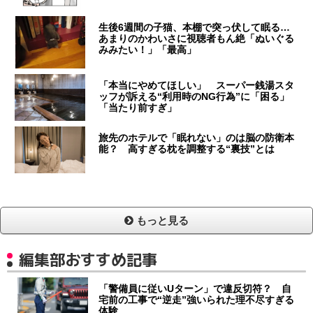
生後6週間の子猫、本棚で突っ伏して眠る…
あまりのかわいさに視聴者もん絶「ぬいぐる
みみたい！」「最高」
「本当にやめてほしい」 スーパー銭湯スタ
ッフが訴える“利用時のNG行為”に「困る」
「当たり前すぎ」
旅先のホテルで「眠れない」のは脳の防衛本
能？ 高すぎる枕を調整する“裏技”とは
もっと見る
編集部おすすめ記事
「警備員に従いUターン」で違反切符？ 自
宅前の工事で“逆走”強いられた理不尽すぎる
体験