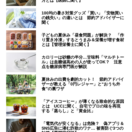
方とは【医師に聞く】
100均の暑さ対策グッズ「買い」「安物買い
の銭失い」の違いとは 節約アドバイザーに
聞く
子どもの夏休み「昼食問題」が解決？ 「作
り置き冷凍」するとうまみ＆栄養が増す食材
とは【管理栄養士に聞く】
カロリーは砂糖の半分…甘味料「マルチトー
ル」は血糖値高めの人が使ってOK？ 注意
点を糖尿病専門医が解説
夏休みの出費を劇的カット！ 節約アドバイ
ザーが教える「0円レジャー」と“おうち外
食”の裏ワザ
「アイスコーヒー」が薄くなる致命的な原因
とは UCCに聞く、自宅でプロの味を再現
する「蒸らし」と「黄金比」
「電気代が安くなる」は危険？ 偽アプリ＆
SNS広告に潜む詐欺のワナ… 被害防ぐ3つの