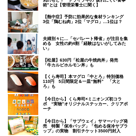
気のもと？ ドライブ中の“疲れにくい食事
術”とは【管理栄養士に聞く】
【熱中症】予防に効果的な食材ランキング
3位「鶏むね肉」2位「マグロ」…1位は？
夫婦別々に…「セパレート帰省」が注目を集
める 女性の約4割「経験はないがしてみた
い」
【松屋】630円「松屋の牛焼肉丼」発売
「牛カルビホルモン丼」も
【くら寿司】本マグロ「中とろ」特別価格
110円 5日間限定＆一皿“無料” 「大と
ろ」も
【今日から】くら寿司×ミニオンズ初コラ
ボ “実物”オリジナルステッカー、クリアポ
ーチ
【今日から】「サブウェイ」サマーバッグ発
売 特製「保冷バッグ」「包める保冷サブラ
ップ」の実物 割引チケット3500円封入