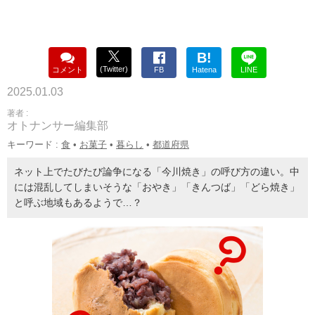
B!
(Twitter)
コメント
FB
Hatena
LINE
2025.01.03
著者 :
オトナンサー編集部
キーワード :
食
•
お菓子
•
暮らし
•
都道府県
ネット上でたびたび論争になる「今川焼き」の呼び方の違い。中
には混乱してしまいそうな「おやき」「きんつば」「どら焼き」
と呼ぶ地域もあるようで…？