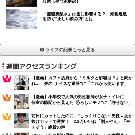
対策【専門家解説】
「無糖炭酸水」は歯に影響する？ 知覚過敏
を防ぐ“正しい飲み方”とは
ライフの記事もっと見る
週間アクセスランキング
【漫画】カフェ店員から「ミルクと砂糖は？」と聞か
れ… 夫の“ナイスな返答”に「これから使います」
【漫画】小学校で人気の男性教師が女子トイレに…
個室の隙間から見えた“恐ろしいモノ”に「許せない」
前日にカットしたのに…“しっくりこない”男性→あか
抜けカットで激変！ 2.9万いいね「別人やん」「モ
テそう」絶賛の声