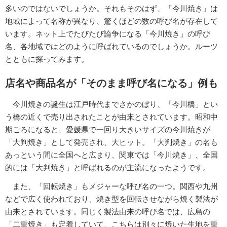
多いのではないでしょうか。それもそのはず、「今川焼き」は
地域によって名称が異なり、驚くほどの数の呼び名が存在して
います。ネット上でたびたび論争になる「今川焼き」の呼び
名、各地域ではどのように呼ばれているのでしょうか。ルーツ
とともに探ってみます。
店名や商品名が「そのまま呼び名になる」例も
今川焼きの誕生は江戸時代までさかのぼり、「今川橋」とい
う橋の近くで売り出されたことが由来とされています。昭和中
期ごろになると、愛媛県で一回り大きいサイズの今川焼きが
「大判焼き」として発売され、大ヒット。「大判焼き」の名も
あっという間に全国へと広まり、関東では「今川焼き」、全国
的には「大判焼き」と呼ばれるのが主流になったようです。
また、「回転焼き」もメジャーな呼び名の一つ。関西や九州
などで広く使われており、焼き型を回転させながら焼く製法が
由来とされています。同じく製法由来の呼び名では、広島の
「二重焼き」も定着していて、こちらは別々に焼いた生地を重