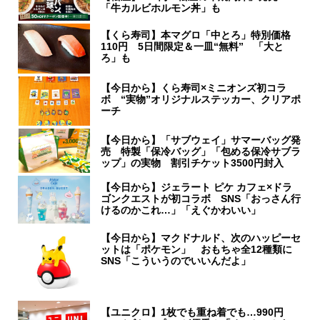
「牛カルビホルモン丼」も
【くら寿司】本マグロ「中とろ」特別価格
110円 5日間限定＆一皿“無料” 「大と
ろ」も
【今日から】くら寿司×ミニオンズ初コラ
ボ “実物”オリジナルステッカー、クリアポ
ーチ
【今日から】「サブウェイ」サマーバッグ発
売 特製「保冷バッグ」「包める保冷サブラ
ップ」の実物 割引チケット3500円封入
【今日から】ジェラート ピケ カフェ×ドラ
ゴンクエストが初コラボ SNS「おっさん行
けるのかこれ…」「えぐかわいい」
【今日から】マクドナルド、次のハッピーセ
ットは「ポケモン」 おもちゃ全12種類に
SNS「こういうのでいいんだよ」
【ユニクロ】1枚でも重ね着でも…990円