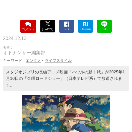
B!
(Twitter)
コメント
FB
Hatena
LINE
2024.12.13
著者 :
オトナンサー編集部
キーワード :
エンタメ
•
ライフスタイル
スタジオジブリの長編アニメ映画「ハウルの動く城」が2025年1
月10日の「金曜ロードショー」（日本テレビ系）で放送されま
す。