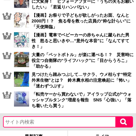
に大変身！ ビフォーアフターに「うちの夫もお願い
したい」「若返りハンパない」
【漫画】お祭りで子どもが欲しがったお面、なんと
2000円！？ 焦る母を救った店員の“粋な計らい”に
「天使降臨」
【漫画】電車でベビーカーの赤ちゃんに蹴られた男
性 怒ると思いきや…“意外な本音”に「なんてすて
き！」
大量の「ペットボトル」が楽に運べる！？ 災害時に
役立つ自衛隊の“ライフハック”に「目からうろこ」
「助かる」
見つけたら踏みつぶして…サクラ、ウメ枯らす“特定
外来生物”とは？ 鈴木農水相の注意喚起に「怖い」
「迷わずつぶす」
「転売ヤーから買わないで」アイラップ公式が“ウォ
ッシャブルタンク”増産を報告 SNS「心強い」「落
ち着いたら買う」