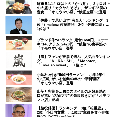
総重量1.1キロ以上の「かつ丼」、2キロ以上
の大盛り「カタヤキそば」、ザンギ25個の
定食…「オモウマい店」“検証企画”に登場
「佐藤」で思い出す“有名人”ランキング 3
位「timelesz 佐藤勝利」2位「佐藤二朗」…
1位は？
ブランド牛“A5ランク”定食1650円、ステー
キ“140グラム”2420円 “破格”の食事処が
「オモウマい店」登場
【嵐】ファンが投票で選ぶ「人気曲ランキン
グ」 「A・RA・SHI」「Monster」
「Love so sweet」…1位は？
小鉢2つ付き“500円ラーメン” 小学4年生
の“広報”がいる創業43年の中華料理店
「オモウマい店」登場
山芋と卵黄を…独自スタイルのお好み焼き
口が荒い“名物ママ”の鉄板焼き店が「オモウ
マい店」登場
【脇役俳優】ランキング 3位「松重豊」、
2位「小日向文世」…1位は“主役を食う存在
感”のバイプレーヤー？