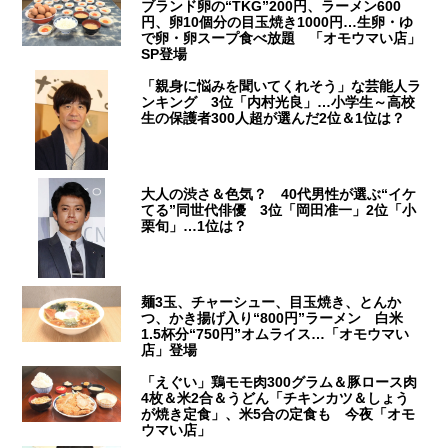
ブランド卵の“TKG”200円、ラーメン600
円、卵10個分の目玉焼き1000円…生卵・ゆ
で卵・卵スープ食べ放題 「オモウマい店」
SP登場
「親身に悩みを聞いてくれそう」な芸能人ラ
ンキング 3位「内村光良」…小学生～高校
生の保護者300人超が選んだ2位＆1位は？
大人の渋さ＆色気？ 40代男性が選ぶ“イケ
てる”同世代俳優 3位「岡田准一」2位「小
栗旬」…1位は？
麺3玉、チャーシュー、目玉焼き、とんか
つ、かき揚げ入り“800円”ラーメン 白米
1.5杯分“750円”オムライス…「オモウマい
店」登場
「えぐい」鶏モモ肉300グラム＆豚ロース肉
4枚＆米2合＆うどん「チキンカツ＆しょう
が焼き定食」、米5合の定食も 今夜「オモ
ウマい店」