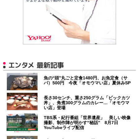
エンタメ 最新記事
魚の“頭”丸ごと定食1480円、お魚定食（サ
バ）500円 今夜「オモウマい店」夏休みSP
長さ30センチ、重さ250グラム「ビックカツ
丼」、角煮300グラムのカレー…「オモウマ
い店」登場
TBS系・紀行番組「世界遺産」 美しい映像
撮影、制作陣が明かす“秘話” 8月7日
YouTubeライブ配信