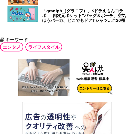
「graniph（グラニフ）」×ドラえもんコラ
ボ “四次元ポケット”バッグ＆ポーチ、空気
ほうパーカ、どこでもドアTシャツ…全20種
キーワード
エンタメ
ライフスタイル