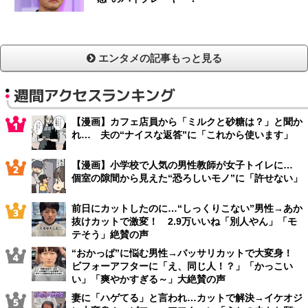
エンタメの記事もっと見る
週間アクセスランキング
【漫画】カフェ店員から「ミルクと砂糖は？」と聞か
れ… 夫の“ナイスな返答”に「これから使います」
【漫画】小学校で人気の男性教師が女子トイレに…
個室の隙間から見えた“恐ろしいモノ”に「許せない」
前日にカットしたのに…“しっくりこない”男性→あか
抜けカットで激変！ 2.9万いいね「別人やん」「モ
テそう」絶賛の声
“おかっぱ”に悩む男性→バッサリカットで大変身！
ビフォーアフターに「え、同じ人！？」「かっこい
い」「爽やかすぎる～」大絶賛の声
妻に「ハゲてる」と言われ…カットで解決→イケオジ