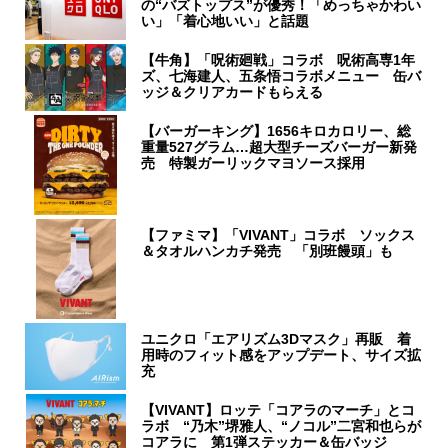
の“バズトップス”が優秀！「めっちゃかわい
い」「着心地いい」と話題
【牛角】「呪術廻戦」コラボ 呪術高専1年
ズ、七海建人、五条悟コラボメニュー 缶バ
ッジ＆クリアカードもらえる
【バーガーキング】1656キロカロリー、総
重量527グラム…超大型チーズバーガー新発
売 特製ガーリックマヨソース採用
【ファミマ】「VIVANT」コラボ ソックス
＆タオルハンカチ発売 「別班饅頭」も
ユニクロ「エアリズム3Dマスク」再販 着
用時のフィット感をアップデート、サイズ拡
充
【VIVANT】ロッテ「コアラのマーチ」とコ
ラボ “乃木”堺雅人、“ノコル”二宮和也らが
コアラに 第1弾ステッカー＆缶バッジ