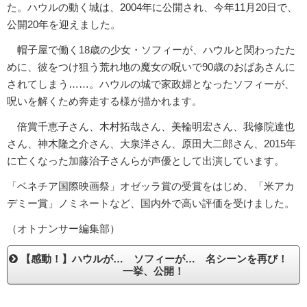
た。ハウルの動く城は、2004年に公開され、今年11月20日で、
公開20年を迎えました。
帽子屋で働く18歳の少女・ソフィーが、ハウルと関わったた
めに、彼をつけ狙う荒れ地の魔女の呪いで90歳のおばあさんに
されてしまう……。ハウルの城で家政婦となったソフィーが、
呪いを解くため奔走する様が描かれます。
倍賞千恵子さん、木村拓哉さん、美輪明宏さん、我修院達也
さん、神木隆之介さん、大泉洋さん、原田大二郎さん、2015年
に亡くなった加藤治子さんらが声優として出演しています。
「ベネチア国際映画祭」オゼッラ賞の受賞をはじめ、「米アカ
デミー賞」ノミネートなど、国内外で高い評価を受けました。
（オトナンサー編集部）
【感動！】ハウルが… ソフィーが… 名シーンを再び！
一挙、公開！