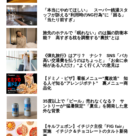
「本当にやめてほしい」 スーパー銭湯スタ
ッフが訴える“利用時のNG行為”に「困る」
「当たり前すぎ」
旅先のホテルで「眠れない」のは脳の防衛本
能？ 高すぎる枕を調整する“裏技”とは
《弾丸旅行》はアリ？ ナシ？ SNS「バカ
高い交通費を払うのはちょっと」「お金に余
裕がある人だけ」“よく行く人”の意見は
【ドミノ・ピザ】看板メニュー“魔改造” 知
る人ぞ知る“アレンジポテト” 裏メニュー商
品化
35度以上で「ビール」売れなくなる？ サ
ントリーが“猛暑限定”「夏生」を開発した意
外な背景
【キルフェボン】イチジク主役「FIG fair」
実施 イチジク＆チョコレートのタルト新発
売