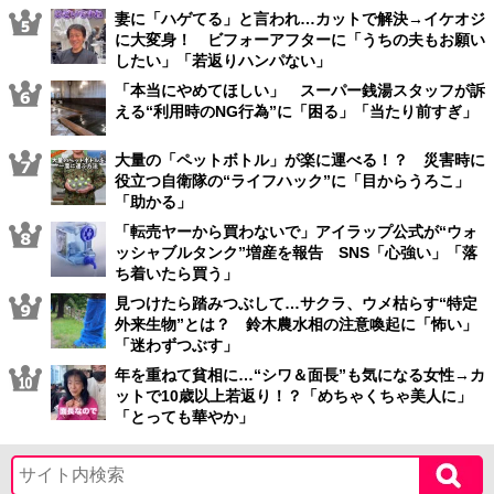
妻に「ハゲてる」と言われ…カットで解決→イケオジ
に大変身！ ビフォーアフターに「うちの夫もお願い
したい」「若返りハンパない」
「本当にやめてほしい」 スーパー銭湯スタッフが訴
える“利用時のNG行為”に「困る」「当たり前すぎ」
大量の「ペットボトル」が楽に運べる！？ 災害時に
役立つ自衛隊の“ライフハック”に「目からうろこ」
「助かる」
「転売ヤーから買わないで」アイラップ公式が“ウォ
ッシャブルタンク”増産を報告 SNS「心強い」「落
ち着いたら買う」
見つけたら踏みつぶして…サクラ、ウメ枯らす“特定
外来生物”とは？ 鈴木農水相の注意喚起に「怖い」
「迷わずつぶす」
年を重ねて貧相に…“シワ＆面長”も気になる女性→カ
ットで10歳以上若返り！？「めちゃくちゃ美人に」
「とっても華やか」