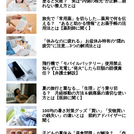
塗ると失敗？ 実は“内側の根元”が正解…崩
れない整え方とは
旅先で「常用薬」を切らした…薬局で何を伝
える？ “あると助かる情報”とお薬手帳の活
用法とは【薬剤師に聞く】
「休みなのに疲れる」 お盆休み特有の“隠れ
疲労”に注意…3つの解消法とは
飛行機で「モバイルバッテリー」使用禁止
知らずに充電し“発火”したら巨額の賠償責
任？【弁護士解説】
夏の旅行と重なる…「生理」どう乗り切
る？ 月経移動の方法＆鎮痛薬の適切な使い
方とは【医師に聞く】
100均の暑さ対策グッズ「買い」「安物買い
の銭失い」の違いとは 節約アドバイザーに
聞く
子どもの夏休み「昼食問題」が解決？ 「作