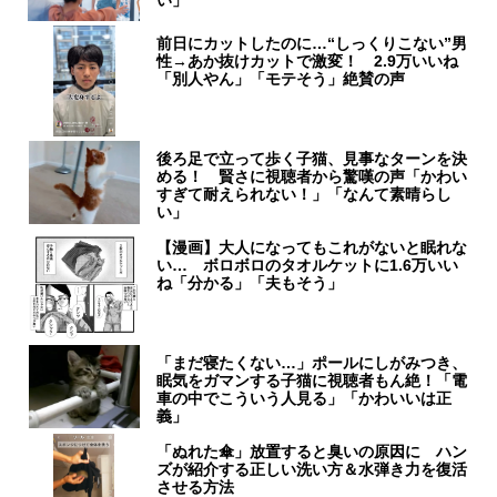
い」
前日にカットしたのに…“しっくりこない”男
性→あか抜けカットで激変！ 2.9万いいね
「別人やん」「モテそう」絶賛の声
後ろ足で立って歩く子猫、見事なターンを決
める！ 賢さに視聴者から驚嘆の声「かわい
すぎて耐えられない！」「なんて素晴らし
い」
【漫画】大人になってもこれがないと眠れな
い… ボロボロのタオルケットに1.6万いい
ね「分かる」「夫もそう」
「まだ寝たくない…」ポールにしがみつき、
眠気をガマンする子猫に視聴者もん絶！「電
車の中でこういう人見る」「かわいいは正
義」
「ぬれた傘」放置すると臭いの原因に ハン
ズが紹介する正しい洗い方＆水弾き力を復活
させる方法