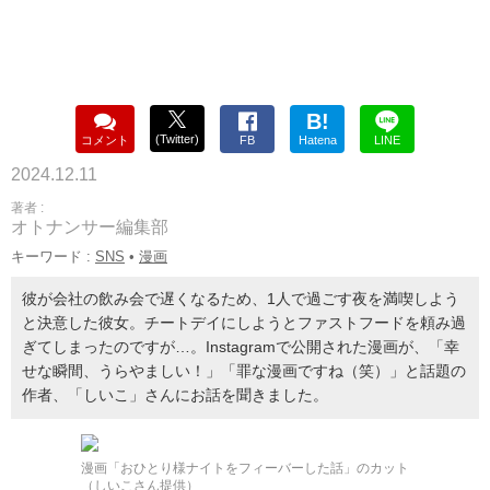
B!
(Twitter)
コメント
FB
Hatena
LINE
2024.12.11
著者 :
オトナンサー編集部
キーワード :
SNS
•
漫画
彼が会社の飲み会で遅くなるため、1人で過ごす夜を満喫しよう
と決意した彼女。チートデイにしようとファストフードを頼み過
ぎてしまったのですが…。Instagramで公開された漫画が、「幸
せな瞬間、うらやましい！」「罪な漫画ですね（笑）」と話題の
作者、「しいこ」さんにお話を聞きました。
漫画「おひとり様ナイトをフィーバーした話」のカット
（しいこさん提供）