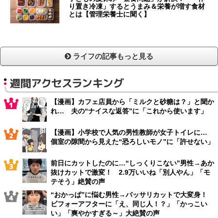
り置き冷凍」するとうまみ＆栄養が増す食材
とは【管理栄養士に聞く】
ライフの記事もっと見る
週間アクセスランキング
【漫画】カフェ店員から「ミルクと砂糖は？」と聞か
れ… 夫の“ナイスな返答”に「これから使います」
【漫画】小学校で人気の男性教師が女子トイレに…
個室の隙間から見えた“恐ろしいモノ”に「許せない」
前日にカットしたのに…“しっくりこない”男性→あか
抜けカットで激変！ 2.9万いいね「別人やん」「モ
テそう」絶賛の声
“おかっぱ”に悩む男性→バッサリカットで大変身！
ビフォーアフターに「え、同じ人！？」「かっこい
い」「爽やかすぎる～」大絶賛の声