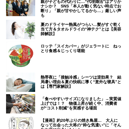
親が子どもの代わりに…“代理婚活”はアリか
ナシか？ SNS「本人が動く気ない時点でお
断り」「親が甘やかしてるから…」厳しい声
も
夏のドライヤー熱風がつらい…髪がすぐ乾く
当て方＆タオルドライの“神テク”とは【美容
師解説】
ロッテ「スイカバー」がジェラートに ねっ
とり食感＆じっくり堪能
熱帯夜に「接触冷感」シーツは逆効果？ 結
局暑い理由＆夏の快眠に導く“意外な寝具”と
は【専門家解説】
「食べやすいサイズになりました」→実質値
上げでは！？ 物価上昇が続く中、消費者
が“コスト削減”を実感する場面
【漫画】約20年ぶりの焼き鳥屋… 大人に
なって出会った大将の“粋な気遣い”に「そん