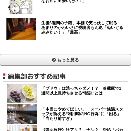
なお店に出会いたい！」
生後6週間の子猫、本棚で突っ伏して眠る…
あまりのかわいさに視聴者もん絶「ぬいぐる
みみたい！」「最高」
もっと見る
編集部おすすめ記事
「ブドウ」は洗っちゃダメ！？ 冷蔵庫で1
週間以上長持ちさせる“秘訣”とは
「本当にやめてほしい」 スーパー銭湯スタ
ッフが訴える“利用時のNG行為”に「困る」
「当たり前すぎ」
《弾丸旅行》はアリ？ ナシ？ SNS「バカ