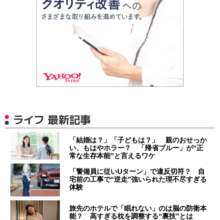
ライフ 最新記事
「結婚は？」「子どもは？」 親のおせっか
い、もはやホラー？ 「帰省ブルー」が“正
常な生存本能”と言えるワケ
「警備員に従いUターン」で違反切符？ 自
宅前の工事で“逆走”強いられた理不尽すぎる
体験
旅先のホテルで「眠れない」のは脳の防衛本
能？ 高すぎる枕を調整する“裏技”とは