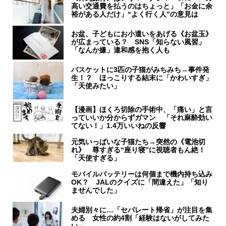
高い交通費を払うのはちょっと」「お金に余
裕がある人だけ」“よく行く人”の意見は
お盆、子どもにお小遣いをあげる《お盆玉》
が広まっている？ SNS「知らない風習」
「なんか嫌」違和感を抱く人も
バスケットに3匹の子猫がみちみち→事件発
生！？ ほっこりする結末に「かわいすぎ」
「天使みたい」
【漫画】ほくろ切除の手術中、「痛い」と言
っていいか分からずガマン 「それ麻酔効い
てない！」1.4万いいねの反響
元気いっぱいな子猫たち→突然の《電池切
れ》 尊すぎる“座り寝”に視聴者もん絶！
「天使すぎる」
モバイルバッテリーは何個まで機内持ち込み
OK？ JALのクイズに「間違えた」「知り
ませんでした」
夫婦別々に…「セパレート帰省」が注目を集
める 女性の約4割「経験はないがしてみた