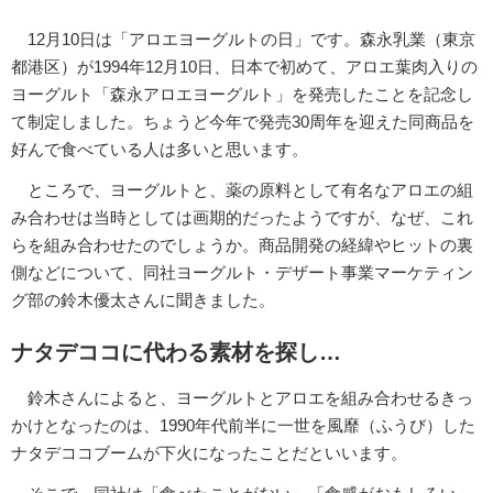
12月10日は「アロエヨーグルトの日」です。森永乳業（東京
都港区）が1994年12月10日、日本で初めて、アロエ葉肉入りの
ヨーグルト「森永アロエヨーグルト」を発売したことを記念し
て制定しました。ちょうど今年で発売30周年を迎えた同商品を
好んで食べている人は多いと思います。
ところで、ヨーグルトと、薬の原料として有名なアロエの組
み合わせは当時としては画期的だったようですが、なぜ、これ
らを組み合わせたのでしょうか。商品開発の経緯やヒットの裏
側などについて、同社ヨーグルト・デザート事業マーケティン
グ部の鈴木優太さんに聞きました。
ナタデココに代わる素材を探し…
鈴木さんによると、ヨーグルトとアロエを組み合わせるきっ
かけとなったのは、1990年代前半に一世を風靡（ふうび）した
ナタデココブームが下火になったことだといいます。