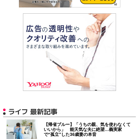
ライフ 最新記事
【帰省ブルー】「うちの親、気を使わなくて
いいから」 能天気な夫に絶望…義実家
で“孤立”した36歳妻の本音