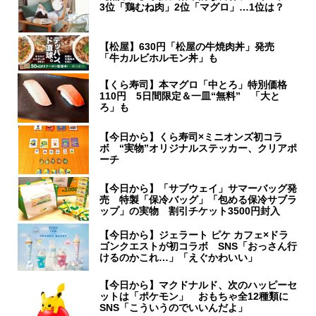
3位「鶏むね肉」2位「マグロ」…1位は？
【松屋】630円「松屋の牛焼肉丼」発売
「牛カルビホルモン丼」も
【くら寿司】本マグロ「中とろ」特別価格
110円 5日間限定＆一皿“無料” 「大と
ろ」も
【今日から】くら寿司×ミニオンズ初コラ
ボ “実物”オリジナルステッカー、クリアポ
ーチ
【今日から】「サブウェイ」サマーバッグ発
売 特製「保冷バッグ」「包める保冷サブラ
ップ」の実物 割引チケット3500円封入
【今日から】ジェラート ピケ カフェ×ドラ
ゴンクエストが初コラボ SNS「おっさん行
けるのかこれ…」「えぐかわいい」
【今日から】マクドナルド、次のハッピーセ
ットは「ポケモン」 おもちゃ全12種類に
SNS「こういうのでいいんだよ」