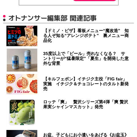
オトナンサー編集部 関連記事
【ドミノ・ピザ】看板メニュー“魔改造” 知
る人ぞ知る“アレンジポテト” 裏メニュー商
品化
35度以上で「ビール」売れなくなる？ サ
ントリーが“猛暑限定”「夏生」を開発した意
外な背景
【キルフェボン】イチジク主役「FIG fair」
実施 イチジク＆チョコレートのタルト新発
売
ロッテ「爽」 贅沢シリーズ第4弾「爽 贅沢
果実シャインマスカット」発売
お盆、子どもにお小遣いをあげる《お盆玉》