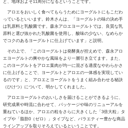
と、地球およそ11周分になるということです。
アロエをおいしく食べてもらうためにヨーグルトにもこだわ
っているといいます。鈴木さんは、「ヨーグルトの味の決め手
は乳原料と乳酸菌です。森永アロエヨーグルトでは、良質な乳
原料と選び抜かれた乳酸菌を使用し、酸味の少ない、なめらか
でコクのあるヨーグルトに仕上げています」と説明。
その上で、「このヨーグルトは発酵臭が控えめで、森永アロ
エヨーグルトの爽やかな風味をより一層引き立てます。また、
このヨーグルトをアロエ葉肉が均一に混ざる適度なやわらかさ
に仕上げることで、ヨーグルトとアロエの一体感を実現してい
るのです」と、アロエとヨーグルトをうまく組み合わせる秘訣
（ひけつ）について、明かしてくれました。
アロエヨーグルトのおいしさを届けることができるように、
研究成果や時流に合わせて、パッケージや味のリニューアルを
重ねているほか、アロエの粒をさらに大きくした「3倍大粒」タ
イプや「脂肪0（ゼロ）」タイプなど、バラエティー豊かな商品
ラインアップを取りそろえているということです。