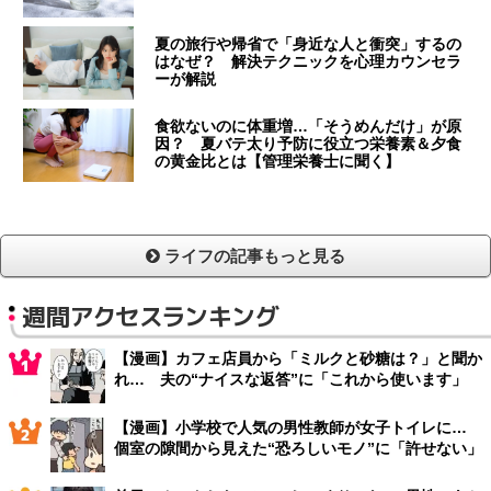
夏の旅行や帰省で「身近な人と衝突」するの
はなぜ？ 解決テクニックを心理カウンセラ
ーが解説
食欲ないのに体重増…「そうめんだけ」が原
因？ 夏バテ太り予防に役立つ栄養素＆夕食
の黄金比とは【管理栄養士に聞く】
ライフの記事もっと見る
週間アクセスランキング
【漫画】カフェ店員から「ミルクと砂糖は？」と聞か
れ… 夫の“ナイスな返答”に「これから使います」
【漫画】小学校で人気の男性教師が女子トイレに…
個室の隙間から見えた“恐ろしいモノ”に「許せない」