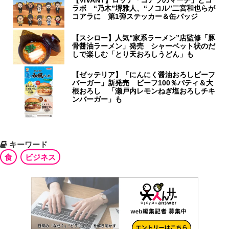
【VIVANT】ロッテ「コアラのマーチ」とコ
ラボ “乃木”堺雅人、“ノコル”二宮和也らが
コアラに 第1弾ステッカー＆缶バッジ
【スシロー】人気“家系ラーメン”店監修「豚
骨醤油ラーメン」発売 シャーベット状のだ
しで楽しむ「とり天おろしうどん」も
【ゼッテリア】「にんにく醤油おろしビーフ
バーガー」新発売 ビーフ100％パティ＆大
根おろし 「瀬戸内レモンねぎ塩おろしチキ
ンバーガー」も
キーワード
食
ビジネス