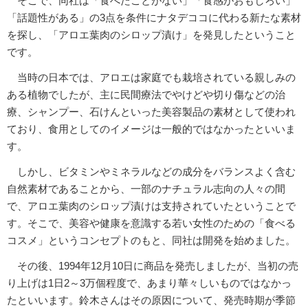
そこで、同社は「食べたことがない」「食感がおもしろい」
「話題性がある」の3点を条件にナタデココに代わる新たな素材
を探し、「アロエ葉肉のシロップ漬け」を発見したということ
です。
当時の日本では、アロエは家庭でも栽培されている親しみの
ある植物でしたが、主に民間療法でやけどや切り傷などの治
療、シャンプー、石けんといった美容製品の素材として使われ
ており、食用としてのイメージは一般的ではなかったといいま
す。
しかし、ビタミンやミネラルなどの成分をバランスよく含む
自然素材であることから、一部のナチュラル志向の人々の間
で、アロエ葉肉のシロップ漬けは支持されていたということで
す。そこで、美容や健康を意識する若い女性のための「食べる
コスメ」というコンセプトのもと、同社は開発を始めました。
その後、1994年12月10日に商品を発売しましたが、当初の売
り上げは1日2～3万個程度で、あまり華々しいものではなかっ
たといいます。鈴木さんはその原因について、発売時期が季節