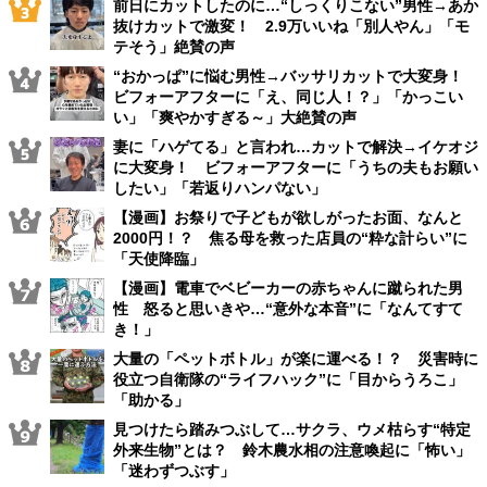
前日にカットしたのに…“しっくりこない”男性→あか
抜けカットで激変！ 2.9万いいね「別人やん」「モ
テそう」絶賛の声
“おかっぱ”に悩む男性→バッサリカットで大変身！
ビフォーアフターに「え、同じ人！？」「かっこい
い」「爽やかすぎる～」大絶賛の声
妻に「ハゲてる」と言われ…カットで解決→イケオジ
に大変身！ ビフォーアフターに「うちの夫もお願い
したい」「若返りハンパない」
【漫画】お祭りで子どもが欲しがったお面、なんと
2000円！？ 焦る母を救った店員の“粋な計らい”に
「天使降臨」
【漫画】電車でベビーカーの赤ちゃんに蹴られた男
性 怒ると思いきや…“意外な本音”に「なんてすて
き！」
大量の「ペットボトル」が楽に運べる！？ 災害時に
役立つ自衛隊の“ライフハック”に「目からうろこ」
「助かる」
見つけたら踏みつぶして…サクラ、ウメ枯らす“特定
外来生物”とは？ 鈴木農水相の注意喚起に「怖い」
「迷わずつぶす」