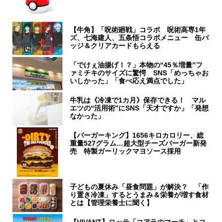
【牛角】「呪術廻戦」コラボ 呪術高専1年
ズ、七海建人、五条悟コラボメニュー 缶バ
ッジ＆クリアカードもらえる
「でけぇ油揚げ！？」本物の“45％増量”フ
ァミチキのサイズに驚愕 SNS「めっちゃお
いしかった」「食べ応え満点でした」
牛乳は《冷凍で1カ月》保存できる！ マル
エツの“活用術”にSNS「天才ですか」「発想
なかった」
【バーガーキング】1656キロカロリー、総
重量527グラム…超大型チーズバーガー新発
売 特製ガーリックマヨソース採用
子どもの夏休み「昼食問題」が解決？ 「作
り置き冷凍」するとうまみ＆栄養が増す食材
とは【管理栄養士に聞く】