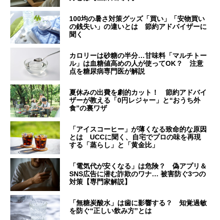
100均の暑さ対策グッズ「買い」「安物買い
の銭失い」の違いとは 節約アドバイザーに
聞く
カロリーは砂糖の半分…甘味料「マルチトー
ル」は血糖値高めの人が使ってOK？ 注意
点を糖尿病専門医が解説
夏休みの出費を劇的カット！ 節約アドバイ
ザーが教える「0円レジャー」と“おうち外
食”の裏ワザ
「アイスコーヒー」が薄くなる致命的な原因
とは UCCに聞く、自宅でプロの味を再現
する「蒸らし」と「黄金比」
「電気代が安くなる」は危険？ 偽アプリ＆
SNS広告に潜む詐欺のワナ… 被害防ぐ3つの
対策【専門家解説】
「無糖炭酸水」は歯に影響する？ 知覚過敏
を防ぐ“正しい飲み方”とは