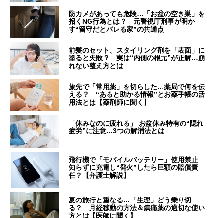
防カメがあっても危険…「お盆の空き巣」を
招くNG行為とは？ 元警視庁刑事が明か
す“留守だとバレる家”の共通点
前髪のセット、スタイリング剤を「表面」に
塗ると失敗？ 実は“内側の根元”が正解…崩
れない整え方とは
旅先で「常用薬」を切らした…薬局で何を伝
える？ “あると助かる情報”とお薬手帳の活
用法とは【薬剤師に聞く】
「休みなのに疲れる」 お盆休み特有の“隠れ
疲労”に注意…3つの解消法とは
飛行機で「モバイルバッテリー」使用禁止
知らずに充電し“発火”したら巨額の賠償責
任？【弁護士解説】
夏の旅行と重なる…「生理」どう乗り切
る？ 月経移動の方法＆鎮痛薬の適切な使い
方とは【医師に聞く】