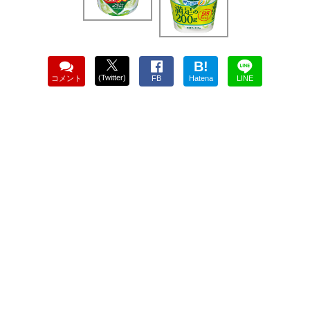
B!
(Twitter)
コメント
FB
Hatena
LINE