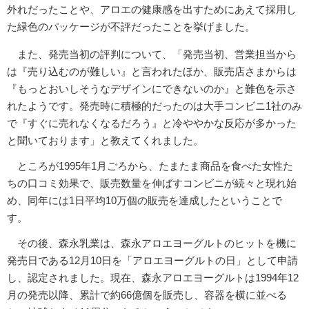
外れだったことや、アロエの健康感を出すためにあえて採用し
た緑色のパッケージが不評だったことを挙げました。
また、発売当初の評判について、「発売当初、営業担当から
は『売り込むのが難しい』と言われたほか、販売店さまからは
『もっとおいしそうなデザインにできないのか』と難色を示さ
れたようです。発売時に積極的だったのは大手コンビニ1社のみ
で『すぐに売れなくなるだろう』と冷ややかな反応が多かった
と聞いております」と教えてくれました。
ところが1995年1月ごろから、たまたま商品を食べた女性た
ちの口コミ効果で、販売数量を伸ばすコンビニが続々と現れ始
め、同年には1日平均10万個の販売を達成したということで
す。
その後、森永乳業は、森永アロエヨーグルトのヒットを機に
発売日である12月10日を「アロエヨーグルトの日」として申請
し、認定されました。現在、森永アロエヨーグルトは1994年12
月の発売以降、累計で約66億個を販売し、容器を横に並べる