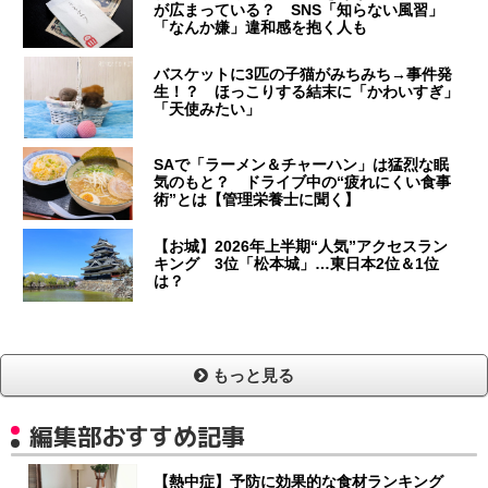
が広まっている？ SNS「知らない風習」
「なんか嫌」違和感を抱く人も
バスケットに3匹の子猫がみちみち→事件発
生！？ ほっこりする結末に「かわいすぎ」
「天使みたい」
SAで「ラーメン＆チャーハン」は猛烈な眠
気のもと？ ドライブ中の“疲れにくい食事
術”とは【管理栄養士に聞く】
【お城】2026年上半期“人気”アクセスラン
キング 3位「松本城」…東日本2位＆1位
は？
もっと見る
編集部おすすめ記事
【熱中症】予防に効果的な食材ランキング