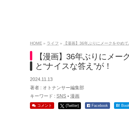
HOME
ライフ
【漫画】36年ぶりにメークをやめて
【漫画】36年ぶりにメー
と“ナイスな答え”が！
2024.11.13
著者 :
オトナンサー編集部
キーワード :
SNS
•
漫画
コメント
(Twitter)
Facebook
B!
Boo