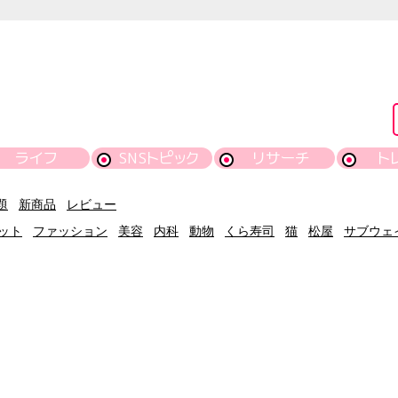
ライフ
SNSトピック
リサーチ
ト
題
新商品
レビュー
ット
ファッション
美容
内科
動物
くら寿司
猫
松屋
サブウェ