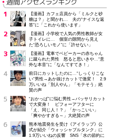
週間アクセスランキング
【漫画】カフェ店員から「ミルクと砂
糖は？」と聞かれ… 夫の“ナイスな返
答”に「これから使います」
【漫画】小学校で人気の男性教師が女
子トイレに… 個室の隙間から見え
た“恐ろしいモノ”に「許せない」
【漫画】電車でベビーカーの赤ちゃん
に蹴られた男性 怒ると思いきや…“意
外な本音”に「なんてすてき！」
前日にカットしたのに…“しっくりこな
い”男性→あか抜けカットで激変！ 2.9
万いいね「別人やん」「モテそう」絶
賛の声
“おかっぱ”に悩む男性→バッサリカット
で大変身！ ビフォーアフターに
「え、同じ人！？」「かっこいい」
「爽やかすぎる～」大絶賛の声
熊本地震発生を受け《アイラップ》公
式が紹介「ウォッシャブルタンク」に
1.9万いいねの反響 SNS「水の節約に