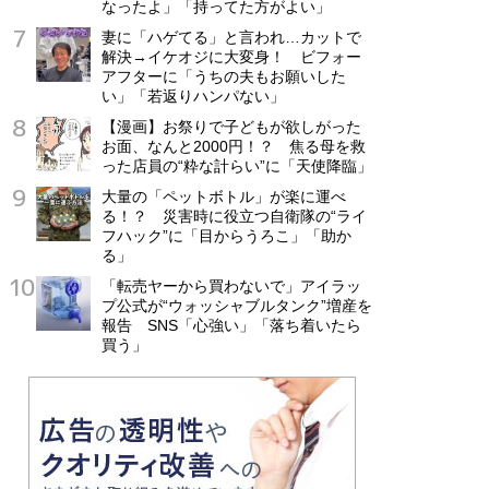
なったよ」「持ってた方がよい」
妻に「ハゲてる」と言われ…カットで
解決→イケオジに大変身！ ビフォー
アフターに「うちの夫もお願いした
い」「若返りハンパない」
【漫画】お祭りで子どもが欲しがった
お面、なんと2000円！？ 焦る母を救
った店員の“粋な計らい”に「天使降臨」
大量の「ペットボトル」が楽に運べ
る！？ 災害時に役立つ自衛隊の“ライ
フハック”に「目からうろこ」「助か
る」
「転売ヤーから買わないで」アイラッ
プ公式が“ウォッシャブルタンク”増産を
報告 SNS「心強い」「落ち着いたら
買う」