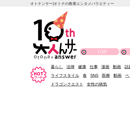
オトナンサー|オトナの教養エンタメバラエティー
TOP
暮らし
法律
健康
仕事
漫画
動画
話
ライフスタイル
食
SNS
医療
動画
ペ
ドラゴンクエスト
女性の病気