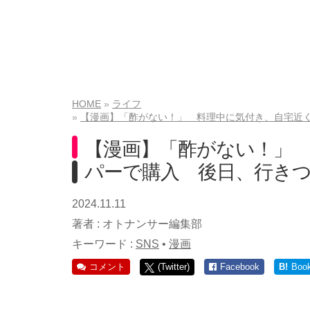
HOME
ライフ
【漫画】「酢がない！」 料理中に気付き、自宅近く
【漫画】「酢がない！」
パーで購入 後日、行きつ
2024.11.11
著者 :
オトナンサー編集部
キーワード :
SNS
•
漫画
コメント
(Twitter)
Facebook
B!
Boo