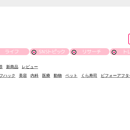
ライフ
SNSトピック
リサーチ
ト
題
新商品
レビュー
フハック
美容
内科
医療
動物
ペット
くら寿司
ビフォーアフタ