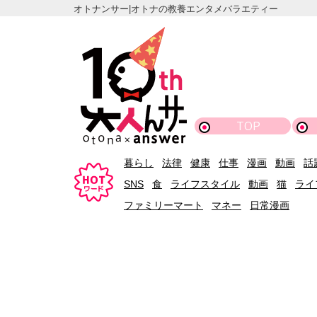
オトナンサー|オトナの教養エンタメバラエティー
TOP
暮らし
法律
健康
仕事
漫画
動画
話
SNS
食
ライフスタイル
動画
猫
ライ
ファミリーマート
マネー
日常漫画