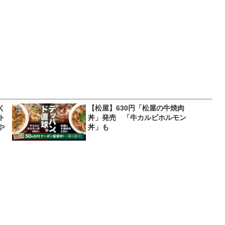
く
【松屋】630円「松屋の牛焼肉
ト
丼」発売 「牛カルビホルモン
や
丼」も